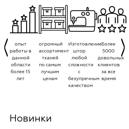
опыт
огромный
Изготовление
Более
работы в
ассортимент
штор
5000
данной
тканей
любой
довольных
области
по самым
сложности
клиентов
более 15
лучшим
с
за все
лет
ценам
безупречным
время
качеством
Новинки