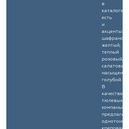
в
каталоге
есть
и
акценты:
шафраново
желтый,
теплый
розовый,
салатовый,
насыщенно
голубой.
В
качестве
тюлевых
компаньон
предлагает
однотонна
креповая