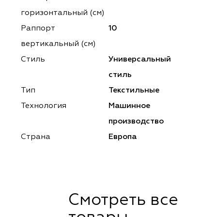
ena
ena
Philosophy
Philosophy
горизонтальный (cм)
as Prime
as Prime
Trento Studio
Nur
Раппорт
10
вертикальный (см)
cartina
ento Studio
Nur
LoomArt
Стиль
Универсальный
om Art
cartina
стиль
Тип
Текстильные
Технология
Машинное
производство
Страна
Европа
Смотреть все