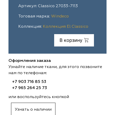
Артикул: Classico 27033-7113
ia
colab
Avgust
Sofia
Тоговая марка:
Windeco
til Express
gust
Megara
Megara
Коллекция:
Коллекция El Classico
sa
sa
Lyra
Lyra
В корзину
ksan
ksan
Ultra fabrics
Ultra fabrics
azontextile
azontextile
Lara
Lara
Оформления заказа
Узнайте наличие ткани, для этого позвоните
eezz
eezz
WGART
WGART
нам по телефонам:
+7 903 716 85 53
a Textile
a Textile
INN textile
Textil Express
+7 965 264 25 73
nbrella
 textile
Laime Collection
Winbrella
или воспользуйтесь кнопкой
etintex
etintex
Marufabrics
Marufabrics
Узнать о наличии