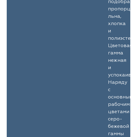
подобранн
пропорции
льна,
хлопка
и
полиэстера
Цветовая
гамма
нежная
и
успокаива
Наряду
с
основными
рабочими
цветами
серо-
бежевой
гаммы