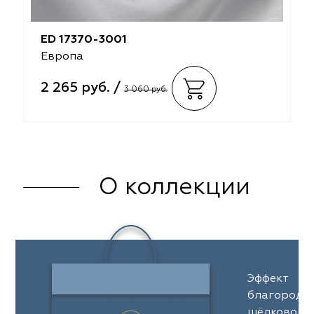
ED 17370-3001
Европа
2 265 руб. /
3 060 руб.
О коллекции
Эффект
благородн
шёлковой