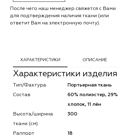
ephant
ephant
Altamarca
Altamarca
После чего наш менеджер свяжется с Вами
для подтверждения наличия ткани (или
ya
ya
Musso Durani
Musso Durani
ответит Вам на электронную почту).
 Luxe
 Luxe
Prime-Sama
Prime-Sama
mout
mout
Elysium
Elysium
ХАРАКТЕРИСТИКИ
ОПИСАНИЕ
ko Line
ko Line
Forever
Forever
Характеристики изделия
onto
onto
Lidoma Home
Lidoma Home
Тип/Фактура
Портьерная ткань
obella
obella
Bondy
Bondy
Состав
60% полиэстер, 29%
хлопок, 11 лён
dotessuti
dotessuti
Cassandra
Cassandra
Высота/ширина
300
ntex-M
ntex-M
Symphony
Symphony
ткани (см)
Раппорт
18