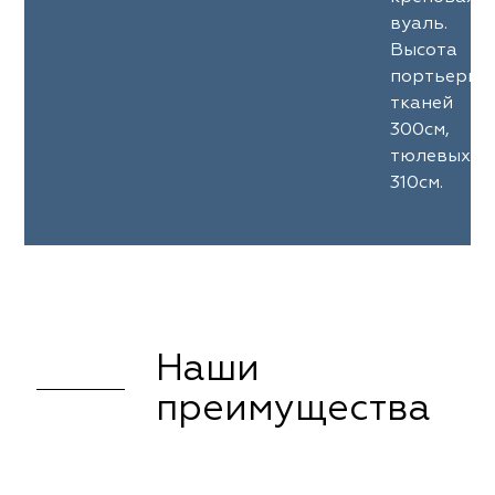
вуаль.
Высота
портьерны
тканей
300см,
тюлевых
310см.
Наши
преимущества