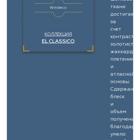
ткани
Windeco
достигаетс
за
счет
КОЛЛЕКЦИЯ
контраста
EL CLASSICO
золотистог
жаккардов
плетения
и
атласной
основы.
Сдержанн
блеск
и
объем
получены
благодаря
умело