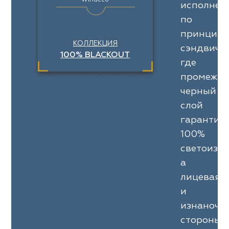
Windeco
исполнен
по
принципу
КОЛЛЕКЦИЯ
сэндвича,
100% BLACKOUT
где
промежут
черный
слой
гарантир
100%
светоизо
а
лицевая
и
изнаночн
стороны