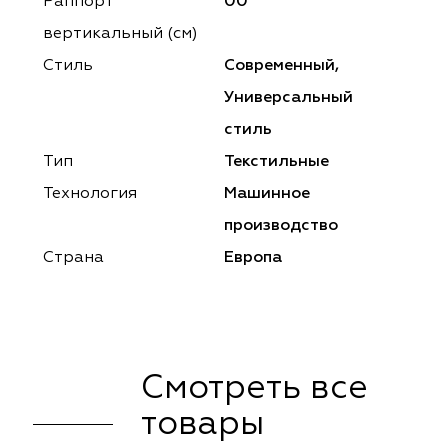
ena
ena
Philosophy
Philosophy
Раппорт
00
вертикальный (см)
as Prime
as Prime
Trento Studio
Nur
Стиль
Современный,
cartina
ento Studio
Nur
LoomArt
Универсальный
стиль
om Art
cartina
Тип
Текстильные
Технология
Машинное
производство
Страна
Европа
Смотреть все
товары