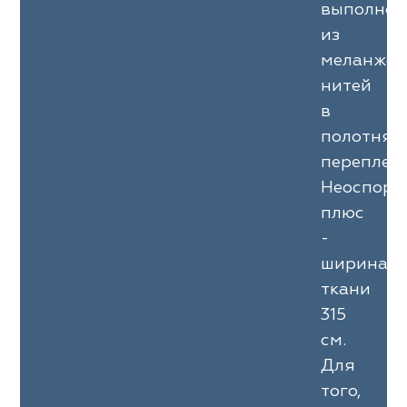
выполне
из
меланжев
нитей
в
полотнян
переплете
Неоспор
плюс
-
ширина
ткани
315
см.
Для
того,