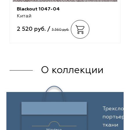
Blackout 1047-04
Китай
2 520 руб. /
3 360 руб.
О коллекции
Трехслой
портьерн
ткани