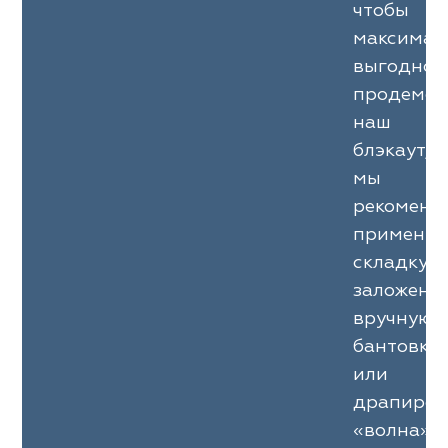
чтобы
максимал
выгодно
продемон
наш
блэкаут,
мы
рекоменд
применят
складку,
заложенн
вручную,
бантовку
или
драпиров
«волна».