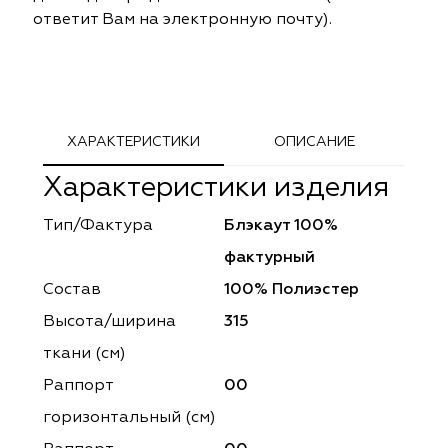
ephant
ephant
Altamarca
Altamarca
ответит Вам на электронную почту).
ya
ya
Musso Durani
Musso Durani
 Luxe
 Luxe
Prime-Sama
Prime-Sama
ХАРАКТЕРИСТИКИ
ОПИСАНИЕ
mout
mout
Elysium
Elysium
Характеристики изделия
ko Line
ko Line
Forever
Forever
Тип/Фактура
Блэкаут 100%
onto
onto
Lidoma Home
Lidoma Home
фактурный
Состав
100% Полиэстер
obella
obella
Bondy
Bondy
Высота/ширина
315
dotessuti
dotessuti
Cassandra
Cassandra
ткани (см)
Раппорт
00
ntex-M
ntex-M
Symphony
Symphony
горизонтальный (cм)