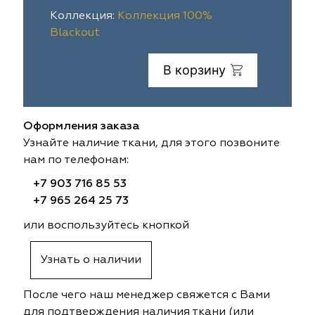
Коллекция:
Коллекция 100%
ia
colab
Avgust
Sofia
Blackout
til Express
gust
Megara
Megara
В корзину
sa
sa
Lyra
Lyra
ksan
ksan
Ultra fabrics
Ultra fabrics
Оформления заказа
Узнайте наличие ткани, для этого позвоните
azontextile
azontextile
Lara
Lara
нам по телефонам:
+7 903 716 85 53
eezz
eezz
WGART
WGART
+7 965 264 25 73
или воспользуйтесь кнопкой
a Textile
a Textile
INN textile
Textil Express
nbrella
 textile
Laime Collection
Winbrella
Узнать о наличии
etintex
etintex
Marufabrics
Marufabrics
После чего наш менеджер свяжется с Вами
для подтверждения наличия ткани (или