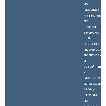
из
высококач
материало
по
современн
технология
Они
отличаютс
прочность
долговечн
и
устойчиво
к
выцветани
Благодаря
этому
шторы
из