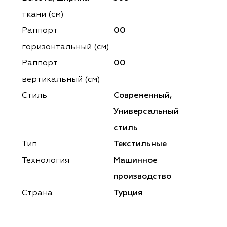
ena
ena
Philosophy
Philosophy
ткани (см)
as Prime
as Prime
Trento Studio
Nur
Раппорт
00
горизонтальный (cм)
cartina
ento Studio
Nur
LoomArt
Раппорт
00
om Art
cartina
вертикальный (см)
Стиль
Современный,
Универсальный
стиль
Тип
Текстильные
Технология
Машинное
производство
Страна
Турция