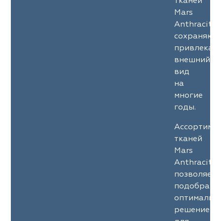
тканей
Mars
Anthracite
сохраняют
привлекат
внешний
вид
на
многие
годы.
Ассортиме
тканей
Mars
Anthracite
позволяет
подобрать
оптимальн
решение