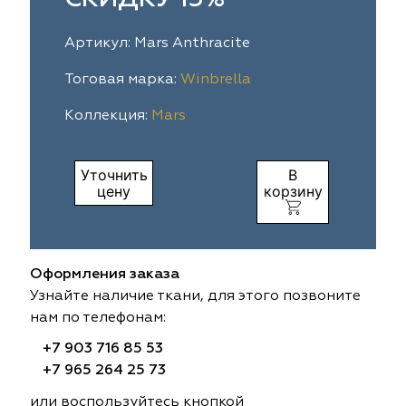
ia
colab
Avgust
Sofia
Артикул: Mars Anthracite
til Express
gust
Megara
Megara
Тоговая марка:
Winbrella
Коллекция:
Mars
sa
sa
Lyra
Lyra
ksan
ksan
Ultra fabrics
Ultra fabrics
Уточнить
В
цену
корзину
azontextile
azontextile
Lara
Lara
eezz
eezz
WGART
WGART
Оформления заказа
a Textile
a Textile
INN textile
Textil Express
Узнайте наличие ткани, для этого позвоните
нам по телефонам:
nbrella
 textile
Laime Collection
Winbrella
+7 903 716 85 53
+7 965 264 25 73
etintex
etintex
Marufabrics
Marufabrics
или воспользуйтесь кнопкой