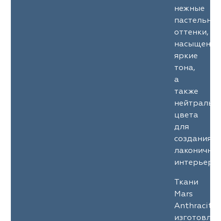
нежные
пастельны
оттенки,
насыщенны
яркие
тона,
а
также
нейтральн
цвета
для
создания
лаконичны
интерьеров
Ткани
Mars
Anthracite
изготовле