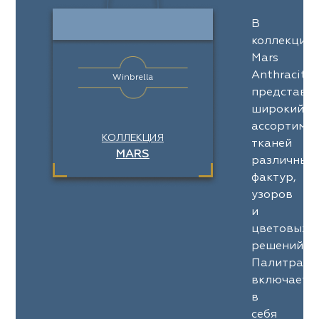
В
коллекции
Mars
Anthracite
Winbrella
представл
широкий
ассортимен
КОЛЛЕКЦИЯ
тканей
MARS
различных
фактур,
узоров
и
цветовых
решений.
Палитра
включает
в
себя