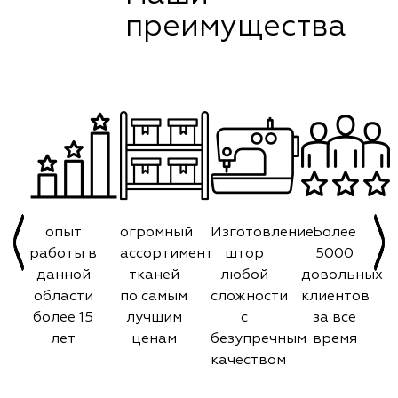
преимущества
опыт
огромный
Изготовление
Более
работы в
ассортимент
штор
5000
данной
тканей
любой
довольных
области
по самым
сложности
клиентов
более 15
лучшим
с
за все
лет
ценам
безупречным
время
качеством