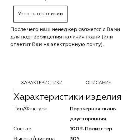
ephant
ephant
Altamarca
Altamarca
Узнать о наличии
ya
ya
Musso Durani
Musso Durani
После чего наш менеджер свяжется с Вами
 Luxe
 Luxe
Prime-Sama
Prime-Sama
для подтверждения наличия ткани (или
ответит Вам на электронную почту).
mout
mout
Elysium
Elysium
ko Line
ko Line
Forever
Forever
onto
onto
Lidoma Home
Lidoma Home
ХАРАКТЕРИСТИКИ
ОПИСАНИЕ
Характеристики изделия
obella
obella
Bondy
Bondy
Тип/Фактура
Портьерная ткань
dotessuti
dotessuti
Cassandra
Cassandra
двусторонняя
ntex-M
ntex-M
Symphony
Symphony
Состав
100% Полиэстер
Высота/ширина
305