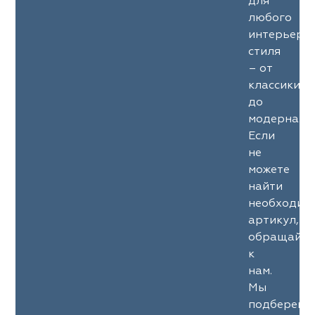
для
любого
интерьерн
стиля
– от
классики
до
модерна.
Если
не
можете
найти
необходим
артикул,
обращайте
к
нам.
Мы
подберем