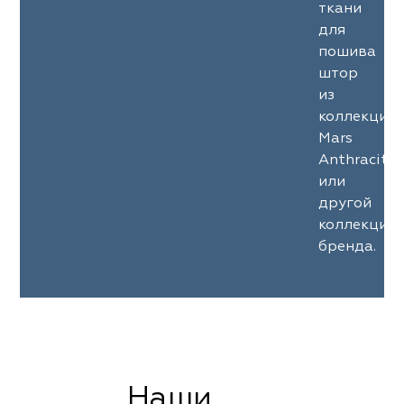
ткани
для
пошива
штор
из
коллекции
Mars
Anthracite
или
другой
коллекции
бренда.
Наши