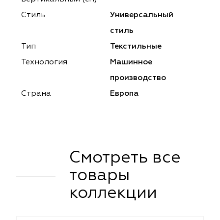
ena
ena
Philosophy
Philosophy
Стиль
Универсальный
as Prime
as Prime
Trento Studio
Nur
стиль
Тип
Текстильные
cartina
ento Studio
Nur
LoomArt
Технология
Машинное
om Art
cartina
производство
Страна
Европа
Смотреть все
товары
коллекции