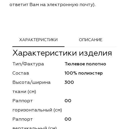
ответит Вам на электронную почту).
ephant
ephant
Altamarca
Altamarca
ya
ya
Musso Durani
Musso Durani
 Luxe
 Luxe
Prime-Sama
Prime-Sama
ХАРАКТЕРИСТИКИ
ОПИСАНИЕ
mout
mout
Elysium
Elysium
Характеристики изделия
ko Line
ko Line
Forever
Forever
Тип/Фактура
Тюлевое полотно
Состав
100% полиэстер
onto
onto
Lidoma Home
Lidoma Home
Высота/ширина
300
obella
obella
Bondy
Bondy
ткани (см)
Раппорт
00
dotessuti
dotessuti
Cassandra
Cassandra
горизонтальный (cм)
ntex-M
ntex-M
Symphony
Symphony
Раппорт
00
вертикальный (см)