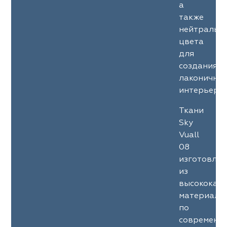
а
также
нейтральн
цвета
для
создания
лаконичны
интерьеров
Ткани
Sky
Vuall
08
изготовле
из
высококач
материало
по
современн