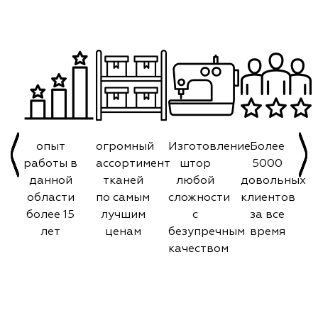
опыт
огромный
Изготовление
Более
работы в
ассортимент
штор
5000
данной
тканей
любой
довольных
области
по самым
сложности
клиентов
более 15
лучшим
с
за все
лет
ценам
безупречным
время
качеством