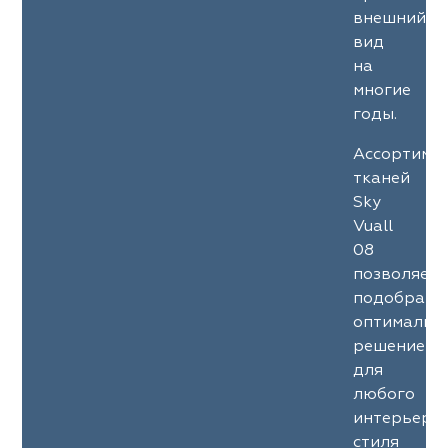
внешний
вид
на
многие
годы.
Ассортиме
тканей
Sky
Vuall
08
позволяет
подобрать
оптимальн
решение
для
любого
интерьерн
стиля