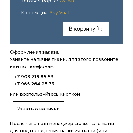
Тоговая марка:
WGART
ia
colab
Avgust
Sofia
Коллекция:
Sky Vuall
til Express
gust
Megara
Megara
В корзину
sa
sa
Lyra
Lyra
Оформления заказа
ksan
ksan
Ultra fabrics
Ultra fabrics
Узнайте наличие ткани, для этого позвоните
нам по телефонам:
azontextile
azontextile
Lara
Lara
+7 903 716 85 53
eezz
eezz
WGART
WGART
+7 965 264 25 73
или воспользуйтесь кнопкой
a Textile
a Textile
INN textile
Textil Express
Узнать о наличии
nbrella
 textile
Laime Collection
Winbrella
После чего наш менеджер свяжется с Вами
etintex
etintex
Marufabrics
Marufabrics
для подтверждения наличия ткани (или