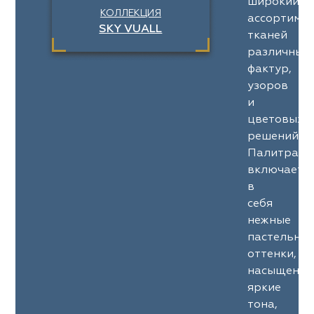
широкий
КОЛЛЕКЦИЯ
ассортимен
SKY VUALL
тканей
различных
фактур,
узоров
и
цветовых
решений.
Палитра
включает
в
себя
нежные
пастельны
оттенки,
насыщенны
яркие
тона,