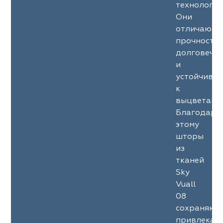
технология
Они
отличаютс
прочность
долговечн
и
устойчиво
к
выцветани
Благодаря
этому
шторы
из
тканей
Sky
Vuall
08
сохраняют
привлекат