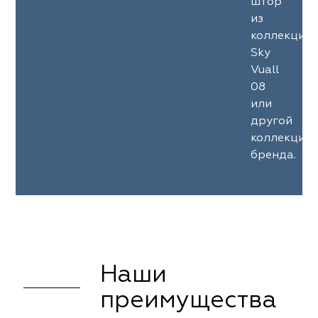
штор
из
коллекции
Sky
Vuall
08
или
другой
коллекции
бренда.
Наши
преимущества