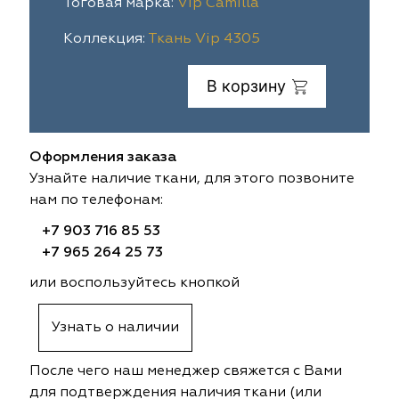
Тоговая марка:
Vip Camilla
ia
colab
Avgust
Sofia
Коллекция:
Ткань Vip 4305
til Express
gust
Megara
Megara
В корзину
sa
sa
Lyra
Lyra
Оформления заказа
ksan
ksan
Ultra fabrics
Ultra fabrics
Узнайте наличие ткани, для этого позвоните
нам по телефонам:
azontextile
azontextile
Lara
Lara
+7 903 716 85 53
eezz
eezz
WGART
WGART
+7 965 264 25 73
или воспользуйтесь кнопкой
a Textile
a Textile
INN textile
Textil Express
Узнать о наличии
nbrella
 textile
Laime Collection
Winbrella
После чего наш менеджер свяжется с Вами
etintex
etintex
Marufabrics
Marufabrics
для подтверждения наличия ткани (или