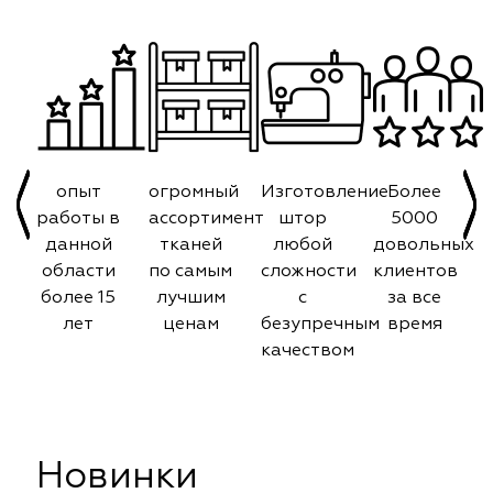
опыт
огромный
Изготовление
Более
работы в
ассортимент
штор
5000
данной
тканей
любой
довольных
области
по самым
сложности
клиентов
более 15
лучшим
с
за все
лет
ценам
безупречным
время
качеством
Новинки