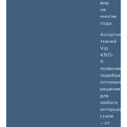
вид
на
многие
годы.
Ассортиме
тканей
Vip
4305-
11
позволяет
подобрать
оптимальн
решение
для
любого
интерьерн
стиля
– от