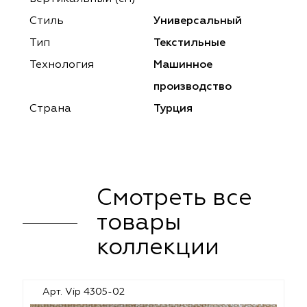
ena
ena
Philosophy
Philosophy
Стиль
Универсальный
as Prime
as Prime
Trento Studio
Nur
Тип
Текстильные
Технология
Машинное
cartina
ento Studio
Nur
LoomArt
производство
om Art
cartina
Страна
Турция
Смотреть все
товары
коллекции
Арт. Vip 4305-02