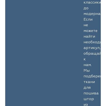
классики
до
модерна.
Если
не
можете
найти
необходим
артикул,
обращайте
к
нам.
Мы
подберем
ткани
для
пошива
штор
из