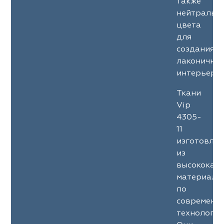
также
нейтральн
цвета
для
создания
лаконичны
интерьеров
Ткани
Vip
4305-
11
изготовле
из
высококач
материало
по
современн
технология