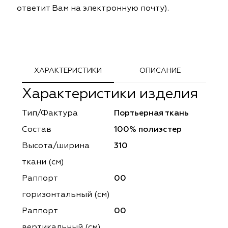
ответит Вам на электронную почту).
ephant
ephant
Altamarca
Altamarca
ya
ya
Musso Durani
Musso Durani
 Luxe
 Luxe
Prime-Sama
Prime-Sama
ХАРАКТЕРИСТИКИ
ОПИСАНИЕ
mout
mout
Elysium
Elysium
Характеристики изделия
ko Line
ko Line
Forever
Forever
Тип/Фактура
Портьерная ткань
Состав
100% полиэстер
onto
onto
Lidoma Home
Lidoma Home
Высота/ширина
310
obella
obella
Bondy
Bondy
ткани (см)
Раппорт
00
dotessuti
dotessuti
Cassandra
Cassandra
горизонтальный (cм)
ntex-M
ntex-M
Symphony
Symphony
Раппорт
00
вертикальный (см)