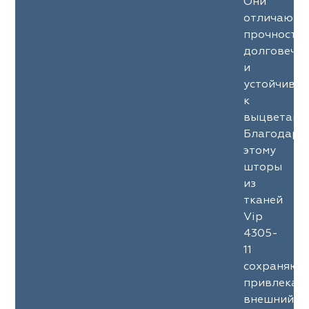
Они
отличаютс
прочность
долговечн
и
устойчиво
к
выцветани
Благодаря
этому
шторы
из
тканей
Vip
4305-
11
сохраняют
привлекат
внешний