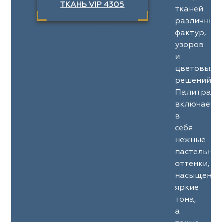
ТКАНЬ VIP 4305
тканей
различных
фактур,
узоров
и
цветовых
решений.
Палитра
включает
в
себя
нежные
пастельны
оттенки,
насыщенны
яркие
тона,
а