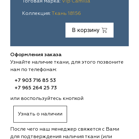
Тоговая марка:
Vip Camilla
ia
colab
Avgust
Sofia
Коллекция:
Ткань 18156
til Express
gust
Megara
Megara
В корзину
sa
sa
Lyra
Lyra
Оформления заказа
ksan
ksan
Ultra fabrics
Ultra fabrics
Узнайте наличие ткани, для этого позвоните
нам по телефонам:
azontextile
azontextile
Lara
Lara
+7 903 716 85 53
eezz
eezz
WGART
WGART
+7 965 264 25 73
или воспользуйтесь кнопкой
a Textile
a Textile
INN textile
Textil Express
Узнать о наличии
nbrella
 textile
Laime Collection
Winbrella
После чего наш менеджер свяжется с Вами
etintex
etintex
Marufabrics
Marufabrics
для подтверждения наличия ткани (или