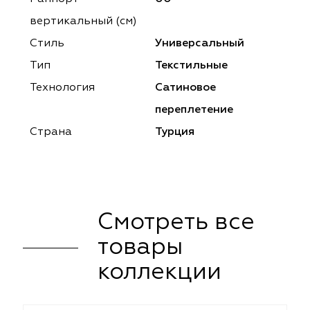
ena
ena
Philosophy
Philosophy
вертикальный (см)
as Prime
as Prime
Trento Studio
Nur
Стиль
Универсальный
Тип
Текстильные
cartina
ento Studio
Nur
LoomArt
Технология
Сатиновое
om Art
cartina
переплетение
Страна
Турция
Смотреть все
товары
коллекции