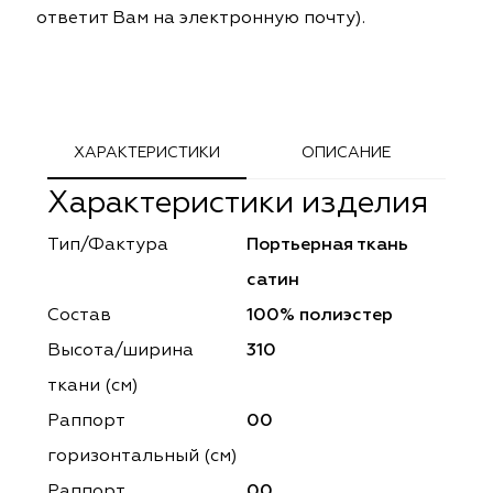
ответит Вам на электронную почту).
ephant
ephant
Altamarca
Altamarca
ya
ya
Musso Durani
Musso Durani
 Luxe
 Luxe
Prime-Sama
Prime-Sama
ХАРАКТЕРИСТИКИ
ОПИСАНИЕ
mout
mout
Elysium
Elysium
Характеристики изделия
ko Line
ko Line
Forever
Forever
Тип/Фактура
Портьерная ткань
сатин
onto
onto
Lidoma Home
Lidoma Home
Состав
100% полиэстер
obella
obella
Bondy
Bondy
Высота/ширина
310
ткани (см)
dotessuti
dotessuti
Cassandra
Cassandra
Раппорт
00
ntex-M
ntex-M
Symphony
Symphony
горизонтальный (cм)
Раппорт
00