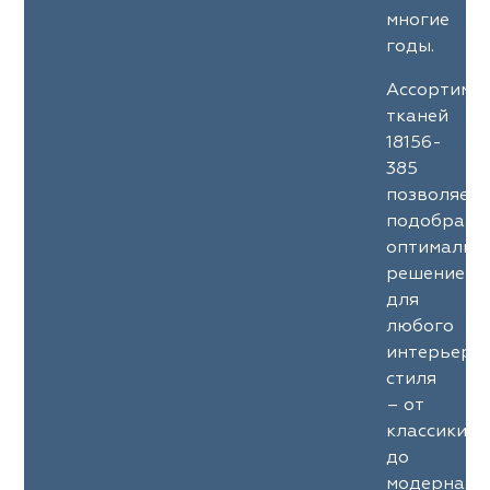
многие
годы.
Ассортиме
тканей
18156-
385
позволяет
подобрать
оптимальн
решение
для
любого
интерьерн
стиля
– от
классики
до
модерна.