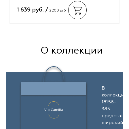
1 639 руб. /
2 200 руб.
О коллекции
В
коллекции
18156-
385
Vip Camilla
представл
широкий