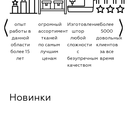
опыт
огромный
Изготовление
Более
работы в
ассортимент
штор
5000
данной
тканей
любой
довольных
области
по самым
сложности
клиентов
более 15
лучшим
с
за все
лет
ценам
безупречным
время
качеством
Новинки