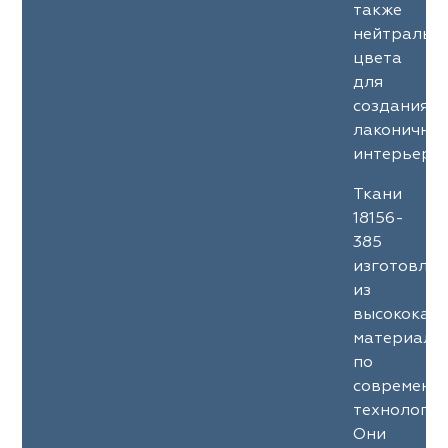
также
нейтральн
цвета
для
создания
лаконичны
интерьеров
Ткани
18156-
385
изготовле
из
высококач
материало
по
современн
технология
Они