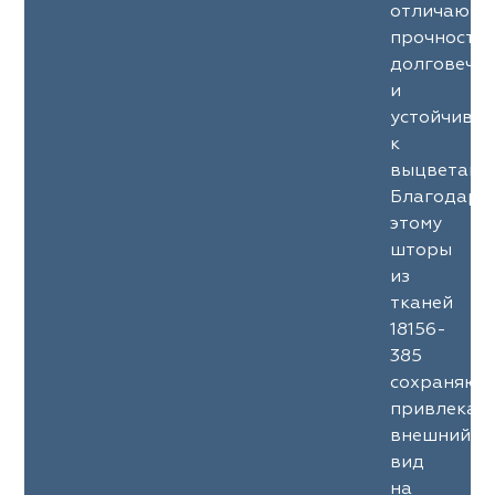
отличаютс
прочность
долговечн
и
устойчиво
к
выцветани
Благодаря
этому
шторы
из
тканей
18156-
385
сохраняют
привлекат
внешний
вид
на