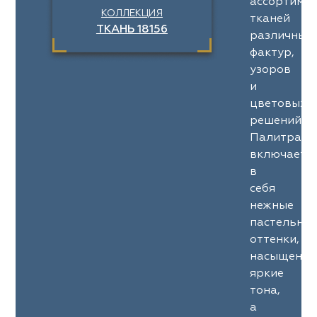
ассортимен
КОЛЛЕКЦИЯ
тканей
ТКАНЬ 18156
различных
фактур,
узоров
и
цветовых
решений.
Палитра
включает
в
себя
нежные
пастельны
оттенки,
насыщенны
яркие
тона,
а