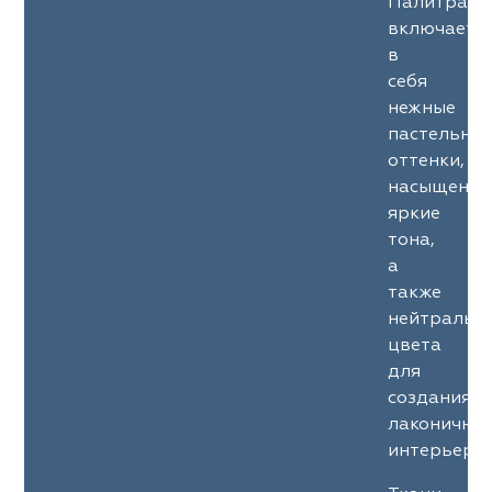
Палитра
включает
в
себя
нежные
пастельны
оттенки,
насыщенны
яркие
тона,
а
также
нейтральн
цвета
для
создания
лаконичны
интерьеров