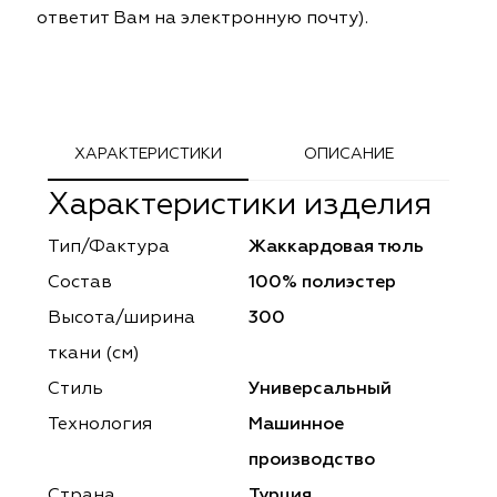
ответит Вам на электронную почту).
ephant
ephant
Altamarca
Altamarca
ya
ya
Musso Durani
Musso Durani
 Luxe
 Luxe
Prime-Sama
Prime-Sama
ХАРАКТЕРИСТИКИ
ОПИСАНИЕ
mout
mout
Elysium
Elysium
Характеристики изделия
ko Line
ko Line
Forever
Forever
Тип/Фактура
Жаккардовая тюль
Состав
100% полиэстер
onto
onto
Lidoma Home
Lidoma Home
Высота/ширина
300
obella
obella
Bondy
Bondy
ткани (см)
Стиль
Универсальный
dotessuti
dotessuti
Cassandra
Cassandra
Технология
Машинное
ntex-M
ntex-M
Symphony
Symphony
производство
Страна
Турция