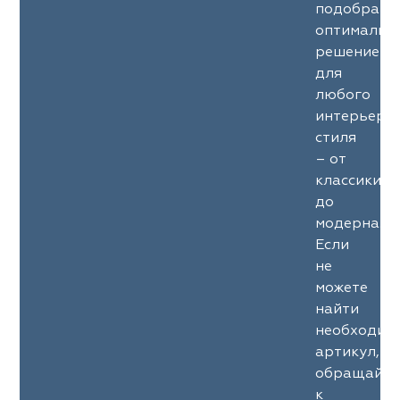
подобрать
оптимальн
решение
для
любого
интерьерн
стиля
– от
классики
до
модерна.
Если
не
можете
найти
необходим
артикул,
обращайте
к