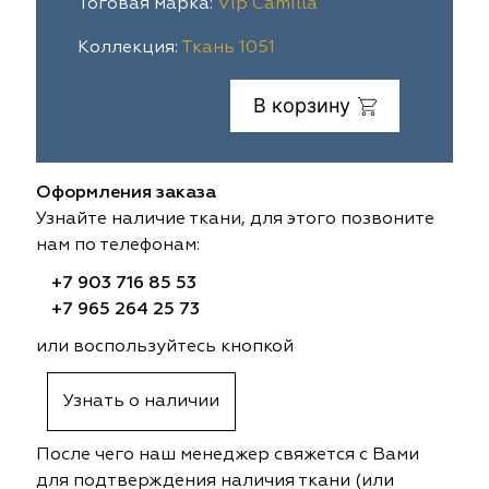
Тоговая марка:
Vip Camilla
ia
colab
Avgust
Sofia
Коллекция:
Ткань 1051
til Express
gust
Megara
Megara
В корзину
sa
sa
Lyra
Lyra
Оформления заказа
ksan
ksan
Ultra fabrics
Ultra fabrics
Узнайте наличие ткани, для этого позвоните
нам по телефонам:
azontextile
azontextile
Lara
Lara
+7 903 716 85 53
eezz
eezz
WGART
WGART
+7 965 264 25 73
или воспользуйтесь кнопкой
a Textile
a Textile
INN textile
Textil Express
Узнать о наличии
nbrella
 textile
Laime Collection
Winbrella
После чего наш менеджер свяжется с Вами
etintex
etintex
Marufabrics
Marufabrics
для подтверждения наличия ткани (или