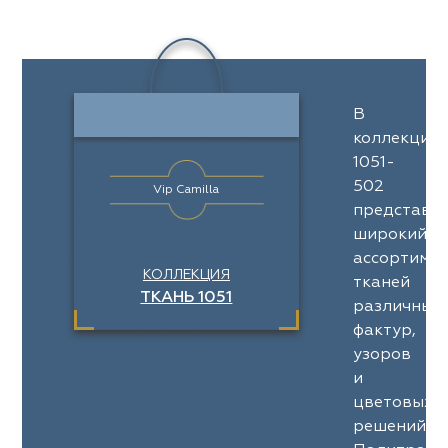
В
коллекции
1051-
502
Vip Camilla
представл
широкий
ассортимен
КОЛЛЕКЦИЯ
тканей
ТКАНЬ 1051
различных
фактур,
узоров
и
цветовых
решений.