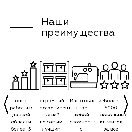
Наши
преимущества
опыт
огромный
Изготовление
Более
работы в
ассортимент
штор
5000
данной
тканей
любой
довольных
области
по самым
сложности
клиентов
более 15
лучшим
с
за все