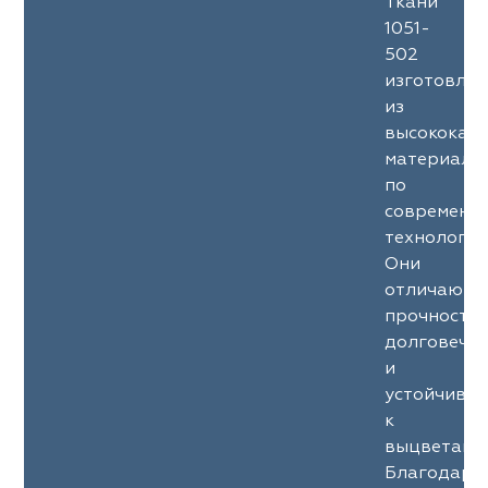
Ткани
1051-
502
изготовле
из
высококач
материало
по
современн
технология
Они
отличаютс
прочность
долговечн
и
устойчиво
к
выцветани
Благодаря