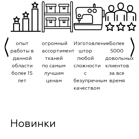
опыт
огромный
Изготовление
Более
работы в
ассортимент
штор
5000
данной
тканей
любой
довольных
области
по самым
сложности
клиентов
более 15
лучшим
с
за все
лет
ценам
безупречным
время
качеством
Новинки