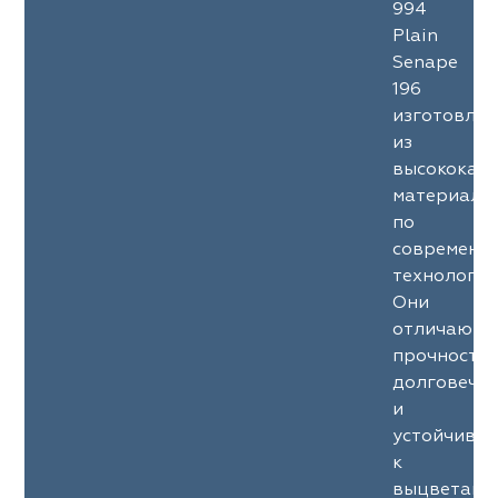
994
Plain
Senape
196
изготовле
из
высококач
материало
по
современн
технология
Они
отличаютс
прочность
долговечн
и
устойчиво
к
выцветани