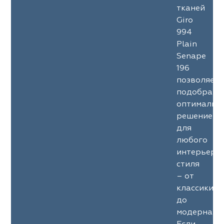
тканей
Giro
994
Plain
Senape
196
позволяет
подобрать
оптимальн
решение
для
любого
интерьерн
стиля
– от
классики
до
модерна.