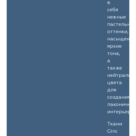
в
себя
нежные
пастельны
оттенки,
насыщенны
яркие
тона,
а
также
нейтральн
цвета
для
создания
лаконичны
интерьеров
Ткани
Giro