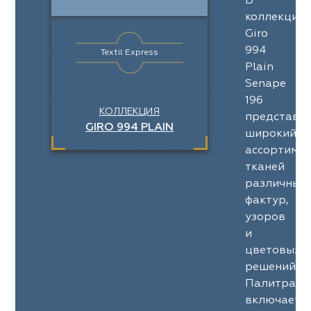
В
коллекции
Giro
994
Textil Express
Plain
Senape
196
КОЛЛЕКЦИЯ
представл
GIRO 994 PLAIN
широкий
ассортимен
тканей
различных
фактур,
узоров
и
цветовых
решений.
Палитра
включает