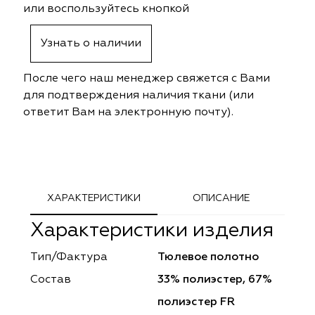
ena
ena
Philosophy
Philosophy
или воспользуйтесь кнопкой
as Prime
as Prime
Trento Studio
Nur
Узнать о наличии
cartina
ento Studio
Nur
LoomArt
После чего наш менеджер свяжется с Вами
для подтверждения наличия ткани (или
om Art
cartina
ответит Вам на электронную почту).
ХАРАКТЕРИСТИКИ
ОПИСАНИЕ
Характеристики изделия
Тип/Фактура
Тюлевое полотно
Состав
33% полиэстер, 67%
полиэстер FR