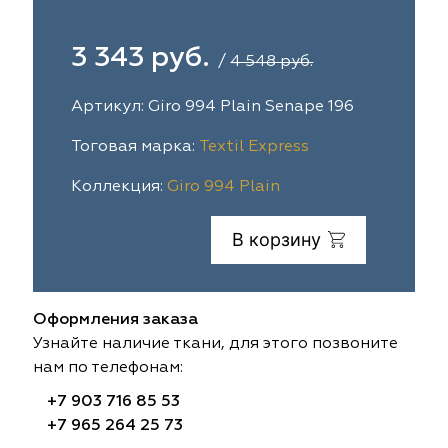
ephant
ephant
Altamarca
Altamarca
3 343 руб.
/
4 548 руб.
ya
ya
Musso Durani
Musso Durani
Артикул: Giro 994 Plain Senape 196
 Luxe
 Luxe
Prime-Sama
Prime-Sama
Тоговая марка:
Textil Express
mout
mout
Elysium
Elysium
Коллекция:
Giro 994 Plain
ko Line
ko Line
Forever
Forever
В корзину
onto
onto
Lidoma Home
Lidoma Home
obella
obella
Bondy
Bondy
Оформления заказа
Узнайте наличие ткани, для этого позвоните
dotessuti
dotessuti
Cassandra
Cassandra
нам по телефонам:
ntex-M
ntex-M
Symphony
Symphony
+7 903 716 85 53
+7 965 264 25 73