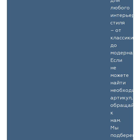
для
любого
интерьерн
стиля
– от
классики
до
модерна.
Если
не
можете
найти
необходим
артикул,
обращайте
к
нам.
Мы
подберем