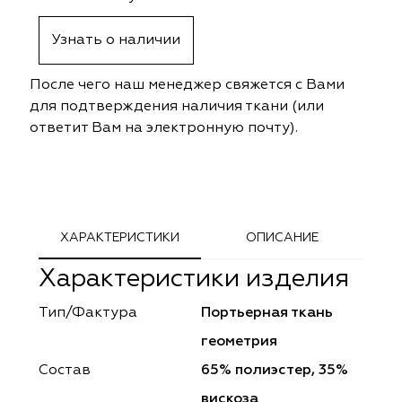
ephant
ephant
Altamarca
Altamarca
Узнать о наличии
ya
ya
Musso Durani
Musso Durani
После чего наш менеджер свяжется с Вами
 Luxe
 Luxe
Prime-Sama
Prime-Sama
для подтверждения наличия ткани (или
ответит Вам на электронную почту).
mout
mout
Elysium
Elysium
ko Line
ko Line
Forever
Forever
onto
onto
Lidoma Home
Lidoma Home
ХАРАКТЕРИСТИКИ
ОПИСАНИЕ
Характеристики изделия
obella
obella
Bondy
Bondy
Тип/Фактура
Портьерная ткань
dotessuti
dotessuti
Cassandra
Cassandra
геометрия
ntex-M
ntex-M
Symphony
Symphony
Состав
65% полиэстер, 35%
вискоза