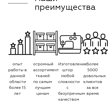
преимущества
опыт
огромный
Изготовление
Более
работы в
ассортимент
штор
5000
данной
тканей
любой
довольных
области
по самым
сложности
клиентов
более 15
лучшим
с
за все
лет
ценам
безупречным
время
качеством