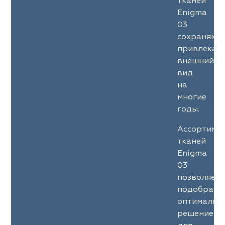
тканей
Enigma
03
сохраняют
привлекат
внешний
вид
на
многие
годы.
Ассортиме
тканей
Enigma
03
позволяет
подобрать
оптимальн
решение