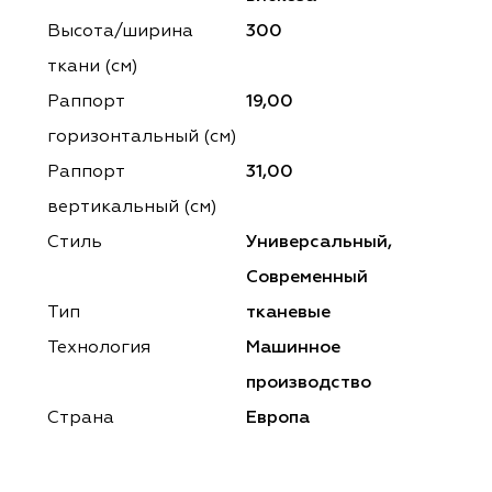
ena
ena
Philosophy
Philosophy
Высота/ширина
300
as Prime
as Prime
Trento Studio
Nur
ткани (см)
Раппорт
19,00
cartina
ento Studio
Nur
LoomArt
горизонтальный (cм)
om Art
cartina
Раппорт
31,00
вертикальный (см)
Стиль
Универсальный,
Современный
Тип
тканевые
Технология
Машинное
производство
Страна
Европа