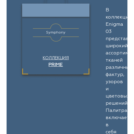
В
коллекции
Enigma
03
Symphony
представл
широкий
ассортимен
КОЛЛЕКЦИЯ
тканей
PRIME
различных
фактур,
узоров
и
цветовых
решений.
Палитра
включает
в
себя