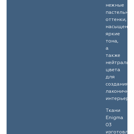
нежные
пастельны
оттенки,
насыщенны
яркие
тона,
а
также
нейтральн
цвета
для
создания
лаконичны
интерьеров
Ткани
Enigma
03
изготовле