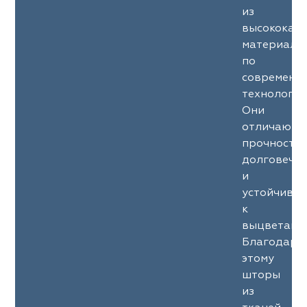
из
высококач
материало
по
современн
технология
Они
отличаютс
прочность
долговечн
и
устойчиво
к
выцветани
Благодаря
этому
шторы
из