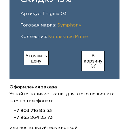
ia
colab
Avgust
Sofia
Артикул: Enigma 03
til Express
gust
Megara
Megara
Тоговая марка:
Symphony
Коллекция:
Коллекция Prime
sa
sa
Lyra
Lyra
ksan
ksan
Ultra fabrics
Ultra fabrics
Уточнить
В
цену
корзину
azontextile
azontextile
Lara
Lara
eezz
eezz
WGART
WGART
Оформления заказа
a Textile
a Textile
INN textile
Textil Express
Узнайте наличие ткани, для этого позвоните
нам по телефонам:
nbrella
 textile
Laime Collection
Winbrella
+7 903 716 85 53
+7 965 264 25 73
etintex
etintex
Marufabrics
Marufabrics
или воспользуйтесь кнопкой