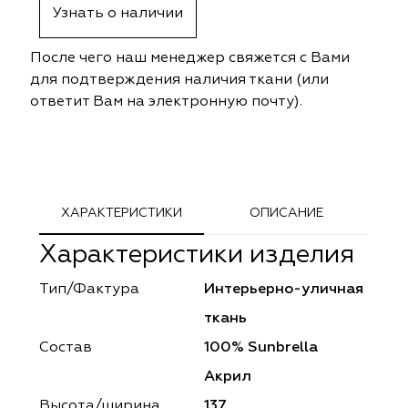
Узнать о наличии
ephant
ephant
Altamarca
Altamarca
После чего наш менеджер свяжется с Вами
ya
ya
Musso Durani
Musso Durani
для подтверждения наличия ткани (или
ответит Вам на электронную почту).
 Luxe
 Luxe
Prime-Sama
Prime-Sama
mout
mout
Elysium
Elysium
ko Line
ko Line
Forever
Forever
ХАРАКТЕРИСТИКИ
ОПИСАНИЕ
onto
onto
Lidoma Home
Lidoma Home
Характеристики изделия
obella
obella
Bondy
Bondy
Тип/Фактура
Интерьерно-уличная
ткань
dotessuti
dotessuti
Cassandra
Cassandra
Состав
100% Sunbrella
ntex-M
ntex-M
Symphony
Symphony
Акрил
Высота/ширина
137