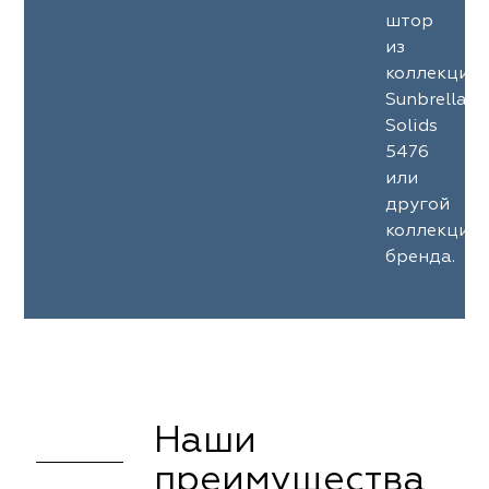
штор
из
коллекции
Sunbrella
Solids
5476
или
другой
коллекции
бренда.
Наши
преимущества