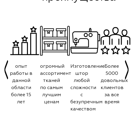
опыт
огромный
Изготовление
Более
работы в
ассортимент
штор
5000
данной
тканей
любой
довольных
области
по самым
сложности
клиентов
более 15
лучшим
с
за все
лет
ценам
безупречным
время
качеством