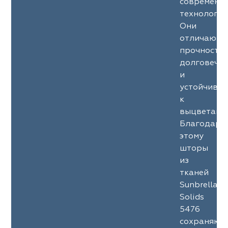
современн
технология
Они
отличаютс
прочность
долговечн
и
устойчиво
к
выцветани
Благодаря
этому
шторы
из
тканей
Sunbrella
Solids
5476
сохраняют