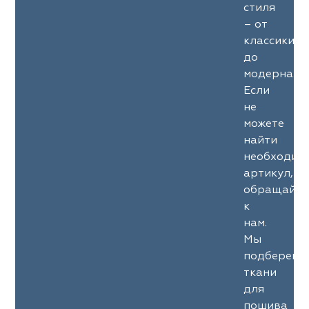
стиля
– от
классики
до
модерна.
Если
не
можете
найти
необходим
артикул,
обращайте
к
нам.
Мы
подберем
ткани
для
пошива