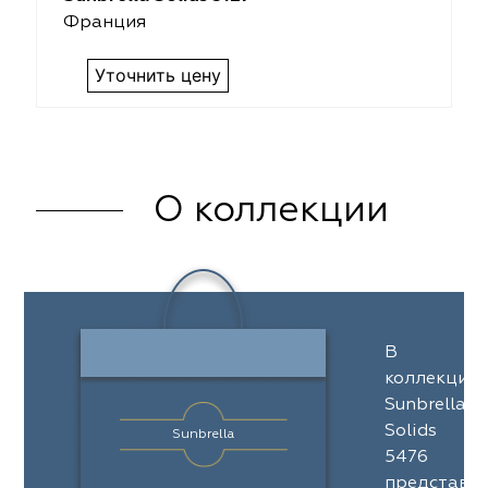
Франция
Уточнить цену
О коллекции
В
коллекции
Sunbrella
Solids
Sunbrella
5476
представл