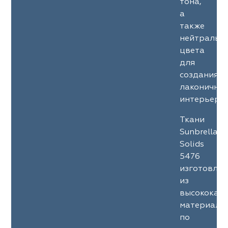
тона,
а
также
нейтральн
цвета
для
создания
лаконичны
интерьеров
Ткани
Sunbrella
Solids
5476
изготовле
из
высококач
материало
по