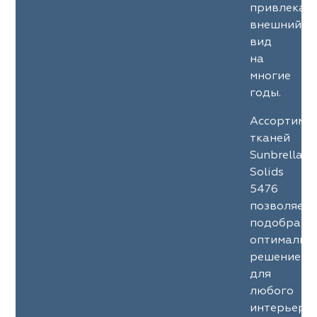
привлекат
внешний
вид
на
многие
годы.
Ассортиме
тканей
Sunbrella
Solids
5476
позволяет
подобрать
оптимальн
решение
для
любого
интерьерн