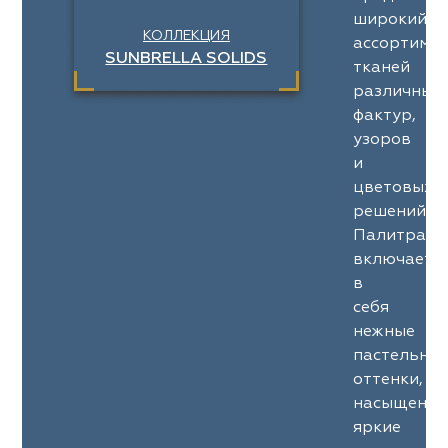
широкий
КОЛЛЕКЦИЯ
ассортимен
SUNBRELLA SOLIDS
тканей
различных
фактур,
узоров
и
цветовых
решений.
Палитра
включает
в
себя
нежные
пастельны
оттенки,
насыщенны
яркие