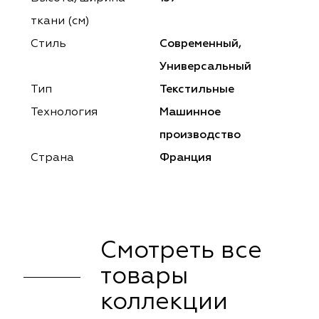
ena
ena
Philosophy
Philosophy
ткани (см)
as Prime
as Prime
Trento Studio
Nur
Стиль
Современный,
Универсальный
cartina
ento Studio
Nur
LoomArt
Тип
Текстильные
om Art
cartina
Технология
Машинное
производство
Страна
Франция
Смотреть все
товары
коллекции