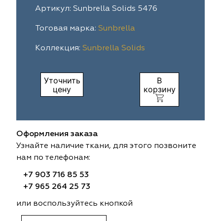
Артикул: Sunbrella Solids 5476
ia
colab
Avgust
Sofia
Тоговая марка:
Sunbrella
til Express
gust
Megara
Megara
Коллекция:
Sunbrella Solids
sa
sa
Lyra
Lyra
Уточнить
В
ksan
ksan
Ultra fabrics
Ultra fabrics
цену
корзину
azontextile
azontextile
Lara
Lara
Оформления заказа
eezz
eezz
WGART
WGART
Узнайте наличие ткани, для этого позвоните
нам по телефонам:
a Textile
a Textile
INN textile
Textil Express
+7 903 716 85 53
nbrella
 textile
Laime Collection
Winbrella
+7 965 264 25 73
или воспользуйтесь кнопкой
etintex
etintex
Marufabrics
Marufabrics