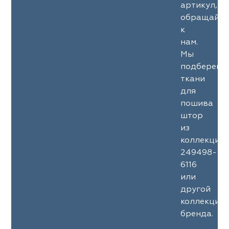
артикул,
обращайте
к
нам.
Мы
подберем
ткани
для
пошива
штор
из
коллекции
249498-
6116
или
другой
коллекции
бренда.