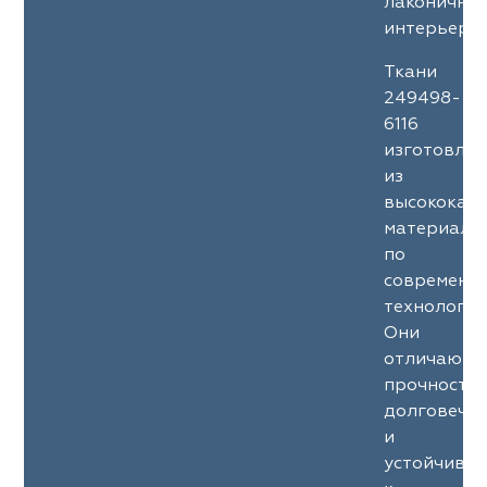
лаконичны
интерьеров
Ткани
249498-
6116
изготовле
из
высококач
материало
по
современн
технология
Они
отличаютс
прочность
долговечн
и
устойчиво