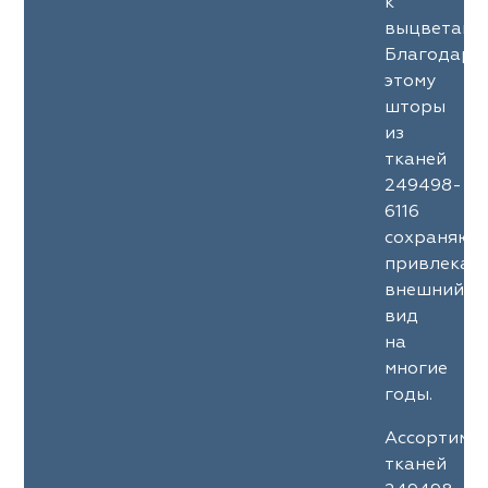
к
выцветани
Благодаря
этому
шторы
из
тканей
249498-
6116
сохраняют
привлекат
внешний
вид
на
многие
годы.
Ассортиме
тканей