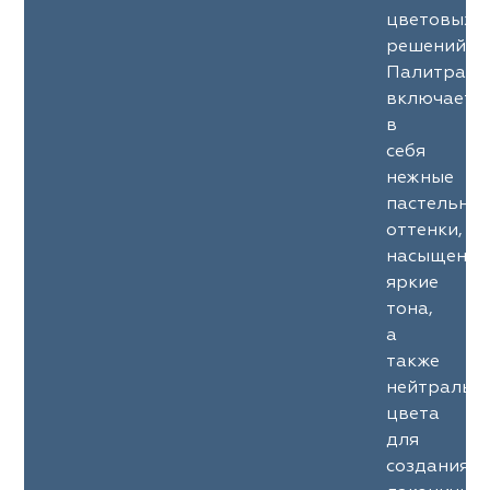
цветовых
решений.
Палитра
включает
в
себя
нежные
пастельны
оттенки,
насыщенны
яркие
тона,
а
также
нейтральн
цвета
для
создания