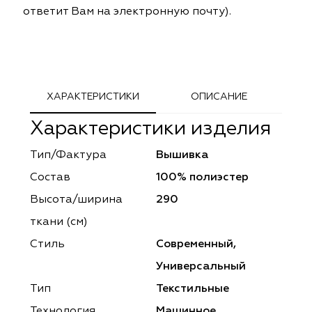
ответит Вам на электронную почту).
ephant
ephant
Altamarca
Altamarca
ya
ya
Musso Durani
Musso Durani
 Luxe
 Luxe
Prime-Sama
Prime-Sama
ХАРАКТЕРИСТИКИ
ОПИСАНИЕ
mout
mout
Elysium
Elysium
Характеристики изделия
ko Line
ko Line
Forever
Forever
Тип/Фактура
Вышивка
Состав
100% полиэстер
onto
onto
Lidoma Home
Lidoma Home
Высота/ширина
290
obella
obella
Bondy
Bondy
ткани (см)
Стиль
Современный,
dotessuti
dotessuti
Cassandra
Cassandra
Универсальный
ntex-M
ntex-M
Symphony
Symphony
Тип
Текстильные
Технология
Машинное