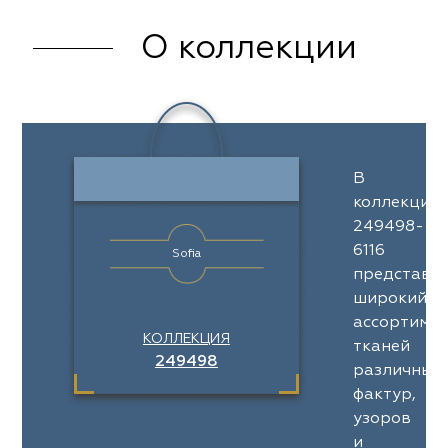
О коллекции
В
коллекции
249498-
6116
Sofia
представл
широкий
ассортимен
КОЛЛЕКЦИЯ
тканей
249498
различных
фактур,
узоров
и