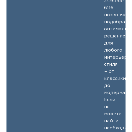
249498-
6116
позволяет
подобрать
оптимальн
решение
для
любого
интерьерн
стиля
– от
классики
до
модерна.
Если
не
можете
найти
необходим