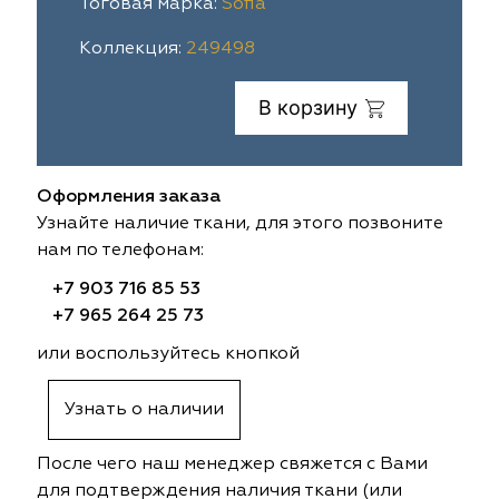
Тоговая марка:
Sofia
ia
colab
Avgust
Sofia
Коллекция:
249498
til Express
gust
Megara
Megara
В корзину
sa
sa
Lyra
Lyra
Оформления заказа
ksan
ksan
Ultra fabrics
Ultra fabrics
Узнайте наличие ткани, для этого позвоните
нам по телефонам:
azontextile
azontextile
Lara
Lara
+7 903 716 85 53
eezz
eezz
WGART
WGART
+7 965 264 25 73
или воспользуйтесь кнопкой
a Textile
a Textile
INN textile
Textil Express
Узнать о наличии
nbrella
 textile
Laime Collection
Winbrella
После чего наш менеджер свяжется с Вами
etintex
etintex
Marufabrics
Marufabrics
для подтверждения наличия ткани (или