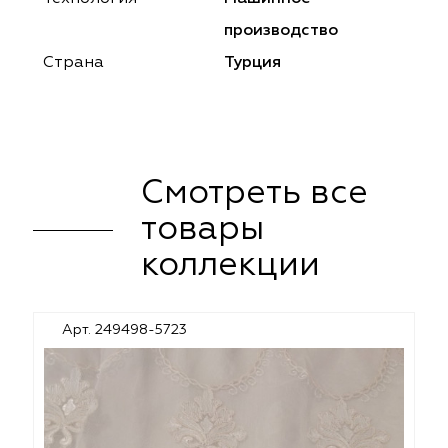
ena
ena
Philosophy
Philosophy
производство
as Prime
as Prime
Trento Studio
Nur
Страна
Турция
cartina
ento Studio
Nur
LoomArt
om Art
cartina
Смотреть все
товары
коллекции
Арт. 249498-5723