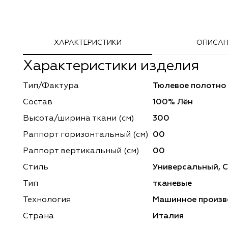
Adeko
Arya Home
ХАРАКТЕРИСТИКИ
ОПИСАН
Windeco
Adeko
Характеристики изделия
TD Collection
Windeco
Тип/Фактура
Тюлевое полотно
Esperanza
Laime Collection
Состав
100% Лён
Mona Lisa
Esperanza
Высота/ширина ткани (см)
300
Раппорт горизонтальный (cм)
00
Kerem
Mona Lisa
Раппорт вертикальный (см)
00
Dessange
Kerem
Стиль
Универсальный, 
Тип
тканевые
Vip Camilla
Dessange
Технология
Машинное произв
O'Interior Studio
Vip Camilla
Страна
Италия