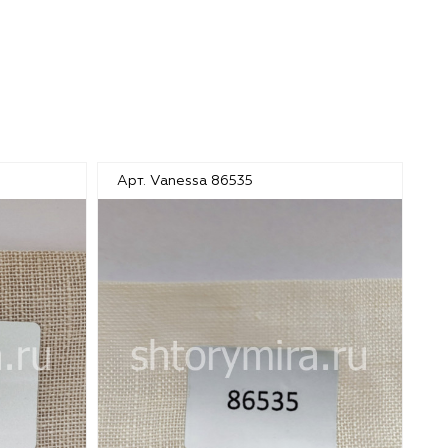
Арт. Vanessa 86535
А