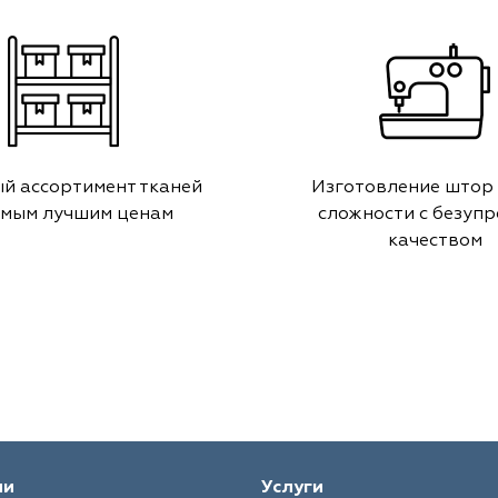
й ассортимент тканей
Изготовление штор
амым лучшим ценам
сложности с безуп
качеством
ии
Услуги