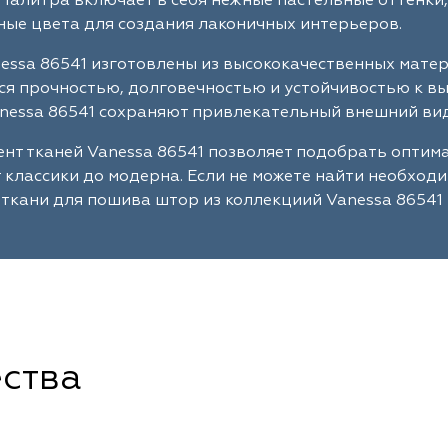
Палитра включает в себя нежные пастельные оттенки,
ые цвета для создания лаконичных интерьеров.
essa 86541 изготовлены из высококачественных мате
я прочностью, долговечностью и устойчивостью к в
nessa 86541 сохраняют привлекательный внешний вид
нт тканей Vanessa 86541 позволяет подобрать опти
т классики до модерна. Если не можете найти необход
ткани для пошива штор из коллекциий Vanessa 86541 
ства