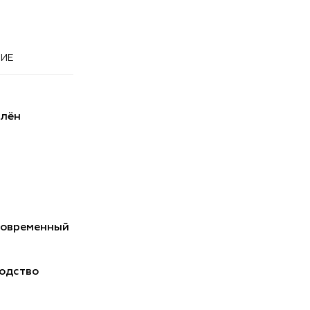
ИЕ
 лён
Современный
одство