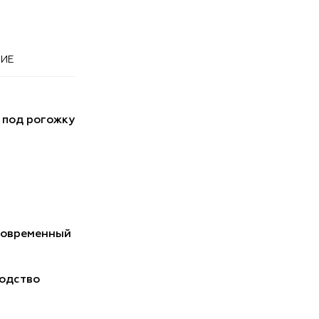
ИЕ
 под рогожку
Современный
одство