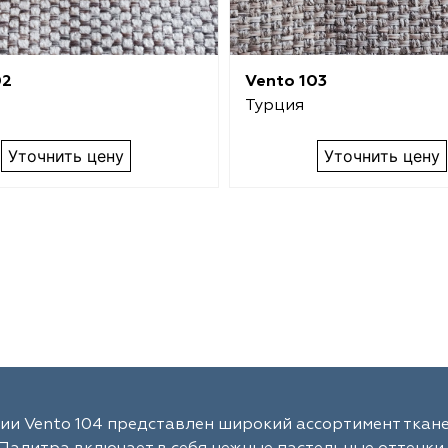
02
Vento 103
Турция
Уточнить цену
Уточнить цену
ии Vento 104 представлен широкий ассортимент ткане