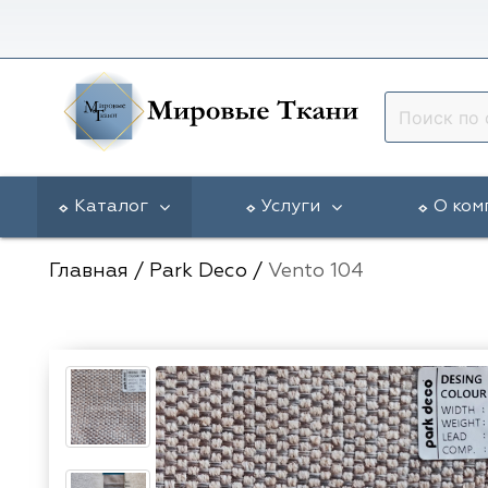
Каталог
Услуги
О ком
Главная
/
Park Deco
/
Vento 104
Vip Dekor
Доставка в регионы
Гарантии
5 Авеню
Arya Home
Разработка эскиза окна
Статьи
Galleria Arben