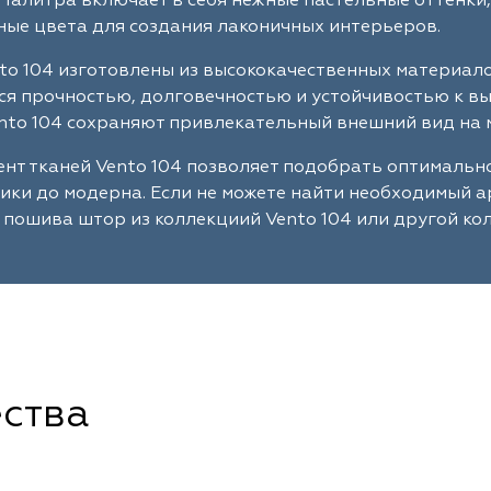
Палитра включает в себя нежные пастельные оттенки,
ые цвета для создания лаконичных интерьеров.
to 104 изготовлены из высококачественных материал
я прочностью, долговечностью и устойчивостью к в
nto 104 сохраняют привлекательный внешний вид на 
нт тканей Vento 104 позволяет подобрать оптимальн
сики до модерна. Если не можете найти необходимый 
 пошива штор из коллекциий Vento 104 или другой ко
ства