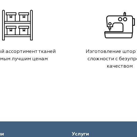
й ассортимент тканей
Изготовление штор
амым лучшим ценам
сложности с безуп
качеством
ии
Услуги