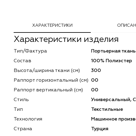
Adeko
Arya Home
ХАРАКТЕРИСТИКИ
ОПИСАН
Windeco
Adeko
Характеристики изделия
TD Collection
Windeco
Тип/Фактура
Портьерная ткань
Esperanza
Laime Collection
Состав
100% Полиэстер
Mona Lisa
Esperanza
Высота/ширина ткани (см)
300
Раппорт горизонтальный (cм)
00
Kerem
Mona Lisa
Раппорт вертикальный (см)
00
Dessange
Kerem
Стиль
Универсальный, 
Тип
Текстильные
Vip Camilla
Dessange
Технология
Машинное произв
O'Interior Studio
Vip Camilla
Страна
Турция