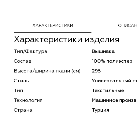
Adeko
Arya Home
ХАРАКТЕРИСТИКИ
ОПИСАН
Windeco
Adeko
Характеристики изделия
TD Collection
Windeco
Тип/Фактура
Вышивка
Esperanza
Laime Collection
Состав
100% полиэстер
Mona Lisa
Esperanza
Высота/ширина ткани (см)
295
Стиль
Универсальный с
Kerem
Mona Lisa
Тип
Текстильные
Dessange
Kerem
Технология
Машинное произв
Страна
Турция
Vip Camilla
Dessange
O'Interior Studio
Vip Camilla