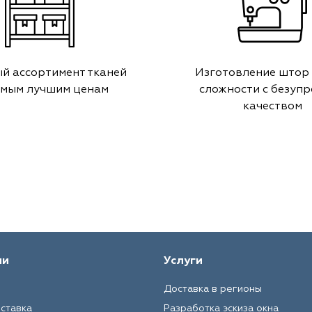
й ассортимент тканей
Изготовление штор
амым лучшим ценам
сложности с безуп
качеством
ии
Услуги
Доставка в регионы
оставка
Разработка эскиза окна