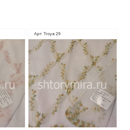
Арт. Troya 29
Ар