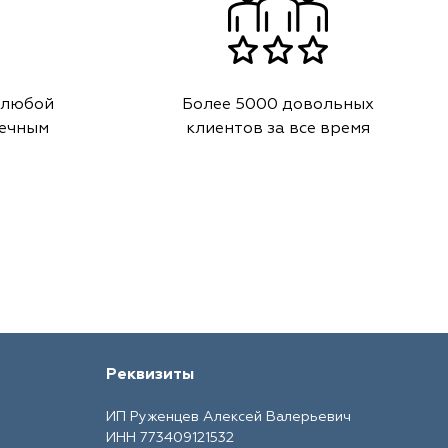
 любой
Более 5000 довольных
речным
клиентов за все время
Реквизиты
ИП Руженцев Алексей Валерьевич
ИНН 773409121532