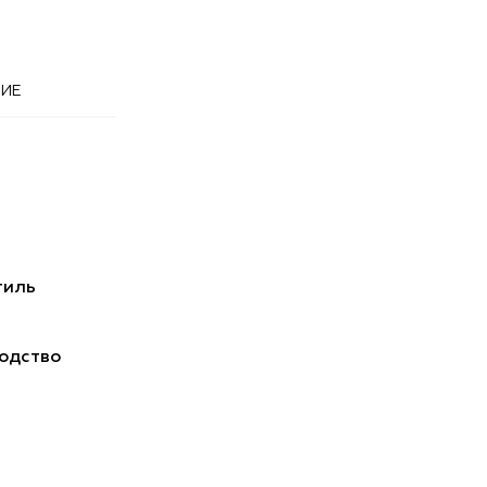
ИЕ
тиль
одство