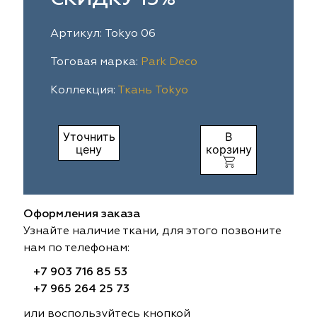
ia
colab
Avgust
Sofia
Артикул: Tokyo 06
til Express
gust
Megara
Megara
Тоговая марка:
Park Deco
Коллекция:
Ткань Tokyo
sa
sa
Lyra
Lyra
ksan
ksan
Ultra fabrics
Ultra fabrics
Уточнить
В
цену
корзину
azontextile
azontextile
Lara
Lara
eezz
eezz
WGART
WGART
Оформления заказа
a Textile
a Textile
INN textile
Textil Express
Узнайте наличие ткани, для этого позвоните
нам по телефонам:
nbrella
 textile
Laime Collection
Winbrella
+7 903 716 85 53
+7 965 264 25 73
etintex
etintex
Marufabrics
Marufabrics
или воспользуйтесь кнопкой