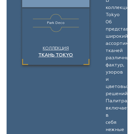
В
коллекции
Tokyo
06
Park Deco
представл
широкий
ассортимен
КОЛЛЕКЦИЯ
тканей
ТКАНЬ TOKYO
различных
фактур,
узоров
и
цветовых
решений.
Палитра
включает
в
себя
нежные