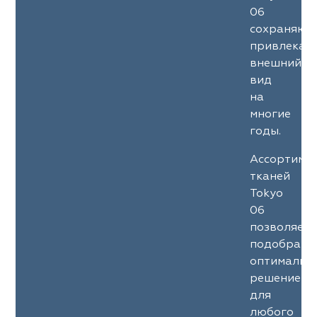
06
сохраняют
привлекат
внешний
вид
на
многие
годы.
Ассортиме
тканей
Tokyo
06
позволяет
подобрать
оптимальн
решение
для
любого