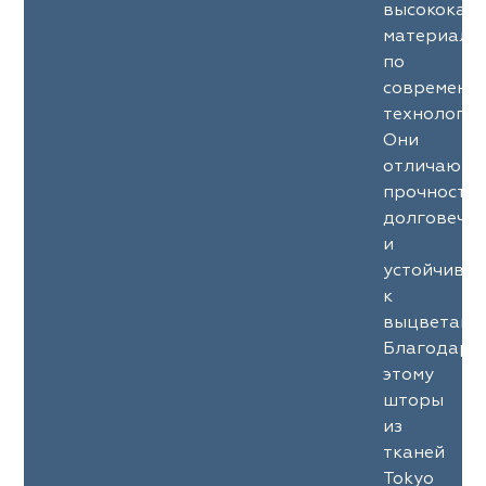
высококач
материало
по
современн
технология
Они
отличаютс
прочность
долговечн
и
устойчиво
к
выцветани
Благодаря
этому
шторы
из
тканей
Tokyo