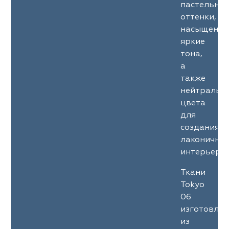
пастельны
оттенки,
насыщенны
яркие
тона,
а
также
нейтральн
цвета
для
создания
лаконичны
интерьеров
Ткани
Tokyo
06
изготовле
из