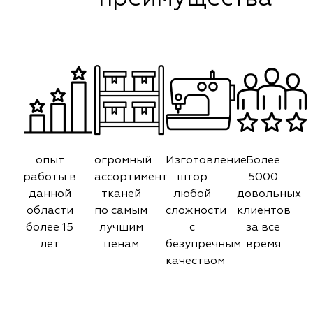
опыт
огромный
Изготовление
Более
работы в
ассортимент
штор
5000
данной
тканей
любой
довольных
области
по самым
сложности
клиентов
более 15
лучшим
с
за все
лет
ценам
безупречным
время
качеством