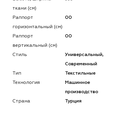
ena
ena
Philosophy
Philosophy
ткани (см)
as Prime
as Prime
Trento Studio
Nur
Раппорт
00
горизонтальный (cм)
cartina
ento Studio
Nur
LoomArt
Раппорт
00
om Art
cartina
вертикальный (см)
Стиль
Универсальный,
Современный
Тип
Текстильные
Технология
Машинное
производство
Страна
Турция