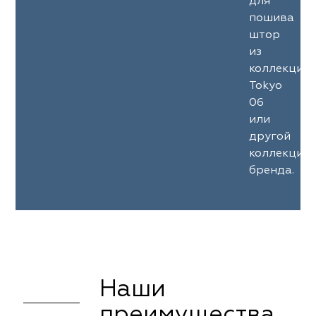
для
пошива
штор
из
коллекции
Tokyo
06
или
другой
коллекции
бренда.
Наши
преимущества