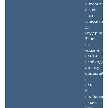
интерьерн
стиля
– от
классики
до
модерна.
Если
не
можете
найти
необходим
артикул,
обращайте
к
нам.
Мы
подберем
ткани