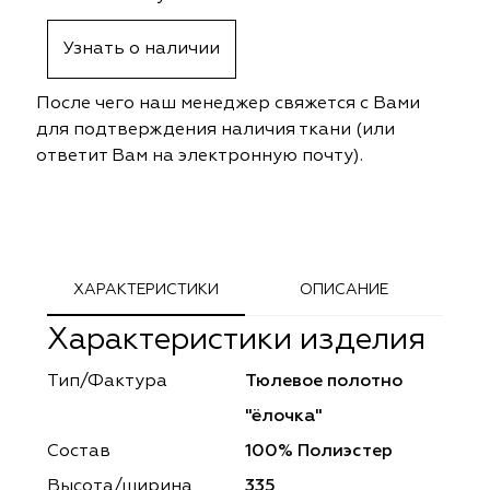
ephant
ephant
Altamarca
Altamarca
Узнать о наличии
ya
ya
Musso Durani
Musso Durani
После чего наш менеджер свяжется с Вами
 Luxe
 Luxe
Prime-Sama
Prime-Sama
для подтверждения наличия ткани (или
ответит Вам на электронную почту).
mout
mout
Elysium
Elysium
ko Line
ko Line
Forever
Forever
onto
onto
Lidoma Home
Lidoma Home
ХАРАКТЕРИСТИКИ
ОПИСАНИЕ
Характеристики изделия
obella
obella
Bondy
Bondy
Тип/Фактура
Тюлевое полотно
dotessuti
dotessuti
Cassandra
Cassandra
"ёлочка"
ntex-M
ntex-M
Symphony
Symphony
Состав
100% Полиэстер
Высота/ширина
335