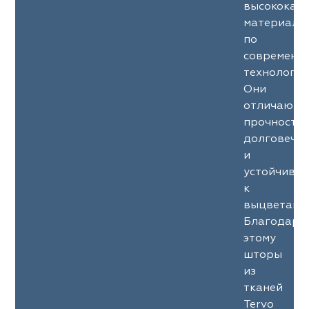
высококач
материало
по
современн
технология
Они
отличаютс
прочность
долговечн
и
устойчиво
к
выцветани
Благодаря
этому
шторы
из
тканей
Tervo