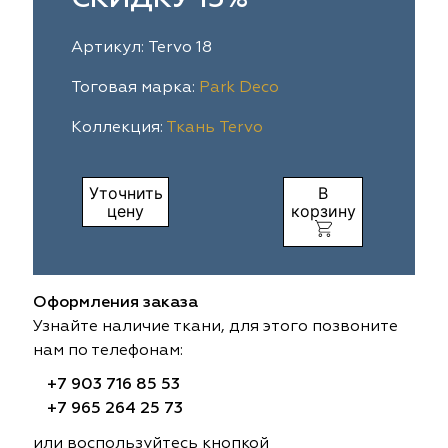
ia
colab
Avgust
Sofia
Артикул: Tervo 18
til Express
gust
Megara
Megara
Тоговая марка:
Park Deco
Коллекция:
Ткань Tervo
sa
sa
Lyra
Lyra
ksan
ksan
Ultra fabrics
Ultra fabrics
Уточнить
В
цену
корзину
azontextile
azontextile
Lara
Lara
eezz
eezz
WGART
WGART
Оформления заказа
a Textile
a Textile
INN textile
Textil Express
Узнайте наличие ткани, для этого позвоните
нам по телефонам:
nbrella
 textile
Laime Collection
Winbrella
+7 903 716 85 53
+7 965 264 25 73
etintex
etintex
Marufabrics
Marufabrics
или воспользуйтесь кнопкой