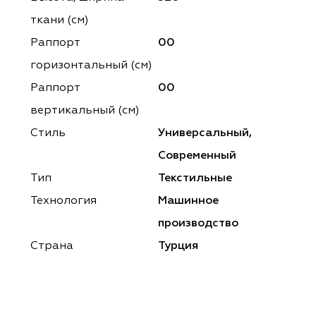
ena
ena
Philosophy
Philosophy
ткани (см)
as Prime
as Prime
Trento Studio
Nur
Раппорт
00
горизонтальный (cм)
cartina
ento Studio
Nur
LoomArt
Раппорт
00
om Art
cartina
вертикальный (см)
Стиль
Универсальный,
Современный
Тип
Текстильные
Технология
Машинное
производство
Страна
Турция