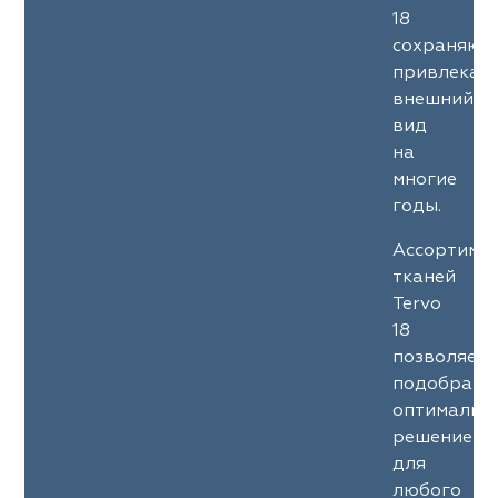
18
сохраняют
привлекат
внешний
вид
на
многие
годы.
Ассортиме
тканей
Tervo
18
позволяет
подобрать
оптимальн
решение
для
любого