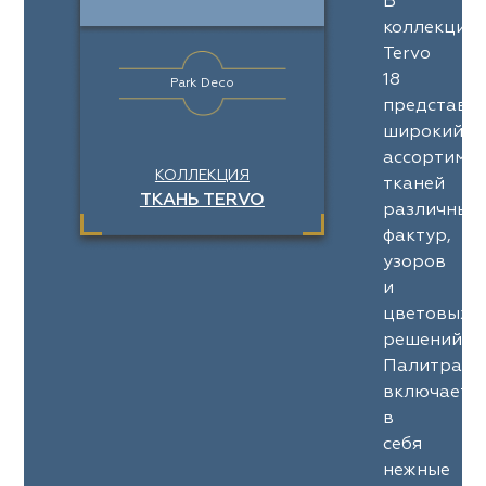
В
коллекции
Tervo
18
Park Deco
представл
широкий
ассортимен
КОЛЛЕКЦИЯ
тканей
ТКАНЬ TERVO
различных
фактур,
узоров
и
цветовых
решений.
Палитра
включает
в
себя
нежные