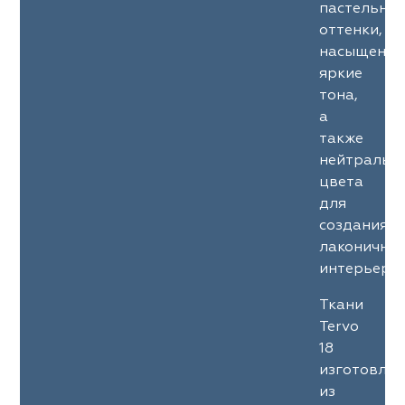
пастельны
оттенки,
насыщенны
яркие
тона,
а
также
нейтральн
цвета
для
создания
лаконичны
интерьеров
Ткани
Tervo
18
изготовле
из