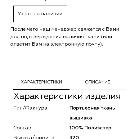
ephant
ephant
Altamarca
Altamarca
Узнать о наличии
ya
ya
Musso Durani
Musso Durani
После чего наш менеджер свяжется с Вами
 Luxe
 Luxe
Prime-Sama
Prime-Sama
для подтверждения наличия ткани (или
ответит Вам на электронную почту).
mout
mout
Elysium
Elysium
ko Line
ko Line
Forever
Forever
onto
onto
Lidoma Home
Lidoma Home
ХАРАКТЕРИСТИКИ
ОПИСАНИЕ
Характеристики изделия
obella
obella
Bondy
Bondy
Тип/Фактура
Портьерная ткань
dotessuti
dotessuti
Cassandra
Cassandra
вышивка
ntex-M
ntex-M
Symphony
Symphony
Состав
100% Полиэстер
Высота/ширина
320