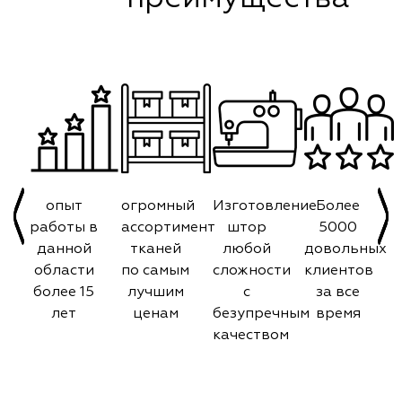
опыт
огромный
Изготовление
Более
работы в
ассортимент
штор
5000
данной
тканей
любой
довольных
области
по самым
сложности
клиентов
более 15
лучшим
с
за все
лет
ценам
безупречным
время
качеством