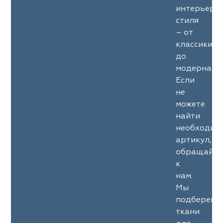
интерьерн
стиля
– от
классики
до
модерна.
Если
не
можете
найти
необходим
артикул,
обращайте
к
нам.
Мы
подберем
ткани