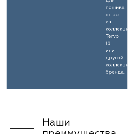
для
пошива
штор
из
коллекции
Tervo
18
или
другой
коллекции
бренда.
Наши
преимущества