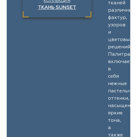
КОЛЛЕКЦИЯ
тканей
ТКАНЬ SUNSET
различных
фактур,
узоров
и
цветовых
решений.
Палитра
включает
в
себя
нежные
пастельны
оттенки,
насыщенны
яркие
тона,
а
также