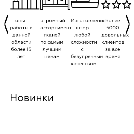
опыт
огромный
Изготовление
Более
работы в
ассортимент
штор
5000
данной
тканей
любой
довольных
области
по самым
сложности
клиентов
более 15
лучшим
с
за все
лет
ценам
безупречным
время
качеством
Новинки