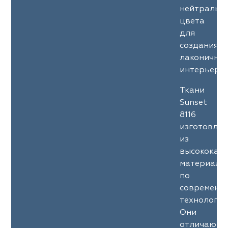
нейтральн
цвета
для
создания
лаконичны
интерьеров
Ткани
Sunset
8116
изготовле
из
высококач
материало
по
современн
технология
Они
отличаютс