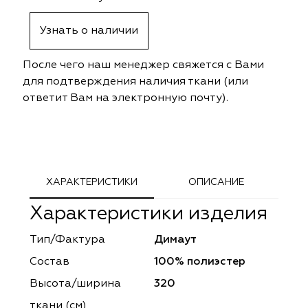
ephant
ephant
Altamarca
Altamarca
Узнать о наличии
ya
ya
Musso Durani
Musso Durani
После чего наш менеджер свяжется с Вами
 Luxe
 Luxe
Prime-Sama
Prime-Sama
для подтверждения наличия ткани (или
ответит Вам на электронную почту).
mout
mout
Elysium
Elysium
ko Line
ko Line
Forever
Forever
onto
onto
Lidoma Home
Lidoma Home
ХАРАКТЕРИСТИКИ
ОПИСАНИЕ
Характеристики изделия
obella
obella
Bondy
Bondy
Тип/Фактура
Димаут
dotessuti
dotessuti
Cassandra
Cassandra
Состав
100% полиэстер
ntex-M
ntex-M
Symphony
Symphony
Высота/ширина
320
ткани (см)