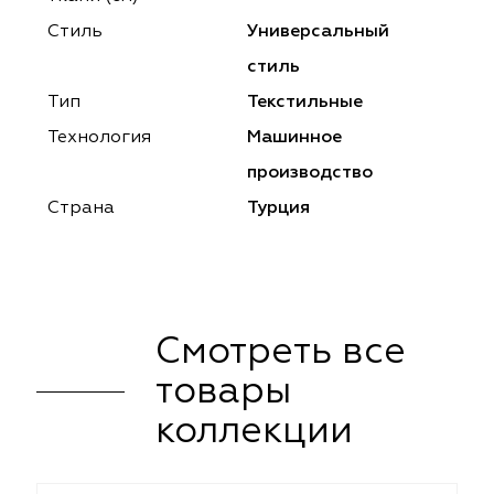
ena
ena
Philosophy
Philosophy
Стиль
Универсальный
as Prime
as Prime
Trento Studio
Nur
стиль
Тип
Текстильные
cartina
ento Studio
Nur
LoomArt
Технология
Машинное
om Art
cartina
производство
Страна
Турция
Смотреть все
товары
коллекции