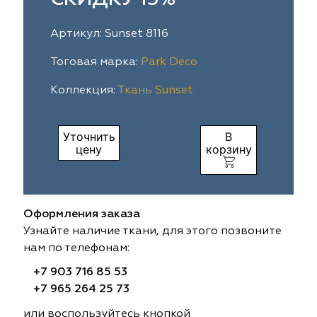
ia
colab
Avgust
Sofia
Артикул: Sunset 8116
til Express
gust
Megara
Megara
Тоговая марка:
Park Deco
Коллекция:
Ткань Sunset
sa
sa
Lyra
Lyra
ksan
ksan
Ultra fabrics
Ultra fabrics
Уточнить
В
цену
корзину
azontextile
azontextile
Lara
Lara
eezz
eezz
WGART
WGART
Оформления заказа
a Textile
a Textile
INN textile
Textil Express
Узнайте наличие ткани, для этого позвоните
нам по телефонам:
nbrella
 textile
Laime Collection
Winbrella
+7 903 716 85 53
+7 965 264 25 73
etintex
etintex
Marufabrics
Marufabrics
или воспользуйтесь кнопкой