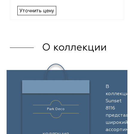
Уточнить цену
О коллекции
В
коллекции
Sunset
8116
Park Deco
представл
широкий
ассортимен