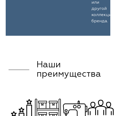
или
другой
коллекции
бренда.
Наши
преимущества