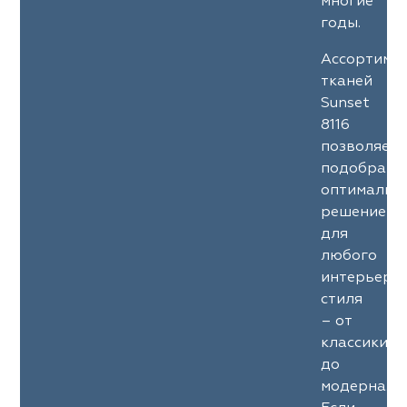
многие
годы.
Ассортиме
тканей
Sunset
8116
позволяет
подобрать
оптимальн
решение
для
любого
интерьерн
стиля
– от
классики
до
модерна.