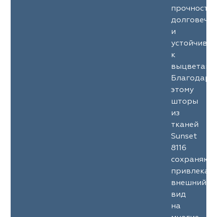
прочность
долговечн
и
устойчиво
к
выцветани
Благодаря
этому
шторы
из
тканей
Sunset
8116
сохраняют
привлекат
внешний
вид
на