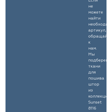
Если
не
можете
найти
необходим
артикул,
обращайте
к
нам.
Мы
подберем
ткани
для
пошива
штор
из
коллекции
Sunset
8116