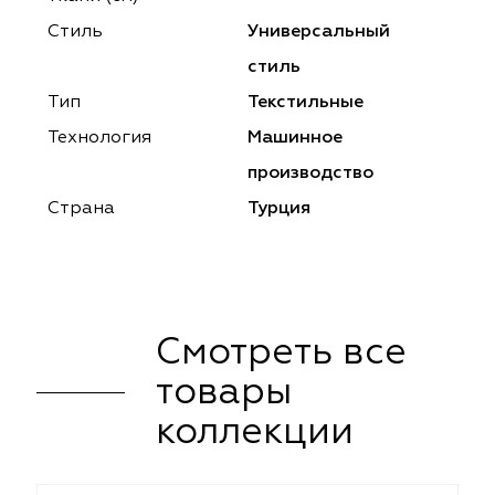
ena
ena
Philosophy
Philosophy
Стиль
Универсальный
as Prime
as Prime
Trento Studio
Nur
стиль
Тип
Текстильные
cartina
ento Studio
Nur
LoomArt
Технология
Машинное
om Art
cartina
производство
Страна
Турция
Смотреть все
товары
коллекции