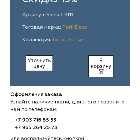
ia
colab
Avgust
Sofia
Артикул: Sunset 8111
til Express
gust
Megara
Megara
Тоговая марка:
Park Deco
Коллекция:
Ткань Sunset
sa
sa
Lyra
Lyra
ksan
ksan
Ultra fabrics
Ultra fabrics
Уточнить
В
цену
корзину
azontextile
azontextile
Lara
Lara
eezz
eezz
WGART
WGART
Оформления заказа
a Textile
a Textile
INN textile
Textil Express
Узнайте наличие ткани, для этого позвоните
нам по телефонам:
nbrella
 textile
Laime Collection
Winbrella
+7 903 716 85 53
+7 965 264 25 73
etintex
etintex
Marufabrics
Marufabrics
или воспользуйтесь кнопкой