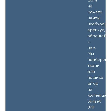
Если
не
можете
найти
необходим
артикул,
обращайте
к
нам.
Мы
подберем
ткани
для
пошива
штор
из
коллекции
Sunset
8111