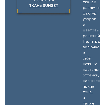
КОЛЛЕКЦИЯ
тканей
ТКАНЬ SUNSET
различных
фактур,
узоров
и
цветовых
решений.
Палитра
включает
в
себя
нежные
пастельны
оттенки,
насыщенны
яркие
тона,
а
также