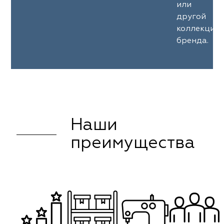
или
другой
коллекции
бренда.
Наши
преимущества