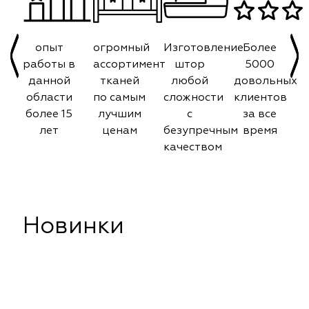
опыт
огромный
Изготовление
Более
работы в
ассортимент
штор
5000
данной
тканей
любой
довольных
области
по самым
сложности
клиентов
более 15
лучшим
с
за все
лет
ценам
безупречным
время
качеством
Новинки