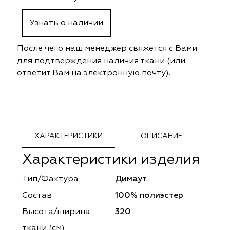
ephant
ephant
Altamarca
Altamarca
Узнать о наличии
ya
ya
Musso Durani
Musso Durani
После чего наш менеджер свяжется с Вами
 Luxe
 Luxe
Prime-Sama
Prime-Sama
для подтверждения наличия ткани (или
ответит Вам на электронную почту).
mout
mout
Elysium
Elysium
ko Line
ko Line
Forever
Forever
onto
onto
Lidoma Home
Lidoma Home
ХАРАКТЕРИСТИКИ
ОПИСАНИЕ
Характеристики изделия
obella
obella
Bondy
Bondy
Тип/Фактура
Димаут
dotessuti
dotessuti
Cassandra
Cassandra
Состав
100% полиэстер
ntex-M
ntex-M
Symphony
Symphony
Высота/ширина
320
ткани (см)