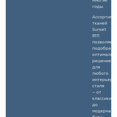
многие
годы.
Ассортиме
тканей
Sunset
8111
позволяет
подобрать
оптимальн
решение
для
любого
интерьерн
стиля
– от
классики
до
модерна.