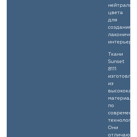
нейтральн
цвета
для
создания
лаконичны
интерьеров
Ткани
Sunset
8111
изготовле
из
высококач
материало
по
современн
технология
Они
отличаютс