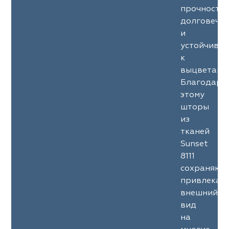
прочность
долговечн
и
устойчиво
к
выцветани
Благодаря
этому
шторы
из
тканей
Sunset
8111
сохраняют
привлекат
внешний
вид
на