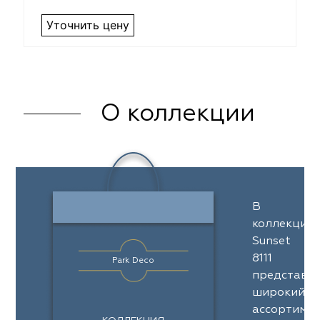
Уточнить цену
О коллекции
В
коллекции
Sunset
8111
Park Deco
представл
широкий
ассортимен