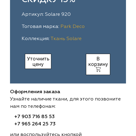
ia
colab
Avgust
Sofia
Артикул: Solare 920
til Express
gust
Megara
Megara
Тоговая марка:
Park Deco
Коллекция:
Ткань Solare
sa
sa
Lyra
Lyra
ksan
ksan
Ultra fabrics
Ultra fabrics
Уточнить
В
цену
корзину
azontextile
azontextile
Lara
Lara
eezz
eezz
WGART
WGART
Оформления заказа
a Textile
a Textile
INN textile
Textil Express
Узнайте наличие ткани, для этого позвоните
нам по телефонам:
nbrella
 textile
Laime Collection
Winbrella
+7 903 716 85 53
+7 965 264 25 73
etintex
etintex
Marufabrics
Marufabrics
или воспользуйтесь кнопкой