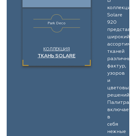
В
коллекции
Solare
920
Park Deco
представл
широкий
ассортимен
КОЛЛЕКЦИЯ
тканей
ТКАНЬ SOLARE
различных
фактур,
узоров
и
цветовых
решений.
Палитра
включает
в
себя
нежные