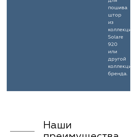
для
пошива
штор
из
коллекции
Solare
920
или
другой
коллекции
бренда.
Наши
преимущества