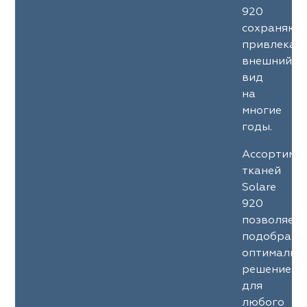
920
сохраняют
привлекат
внешний
вид
на
многие
годы.
Ассортиме
тканей
Solare
920
позволяет
подобрать
оптимальн
решение
для
любого