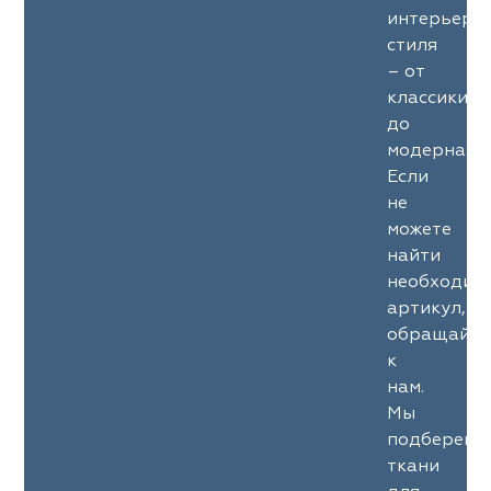
интерьерн
стиля
– от
классики
до
модерна.
Если
не
можете
найти
необходим
артикул,
обращайте
к
нам.
Мы
подберем
ткани