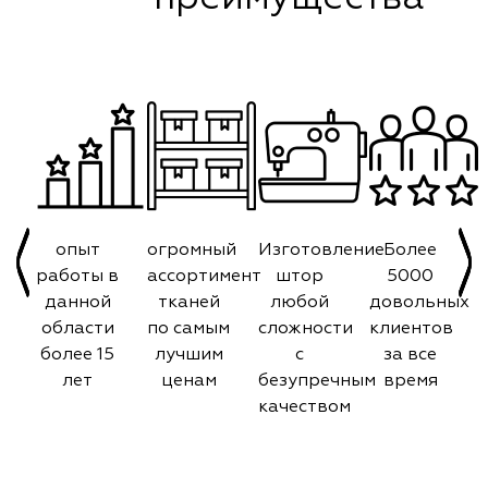
опыт
огромный
Изготовление
Более
работы в
ассортимент
штор
5000
данной
тканей
любой
довольных
области
по самым
сложности
клиентов
более 15
лучшим
с
за все
лет
ценам
безупречным
время
качеством