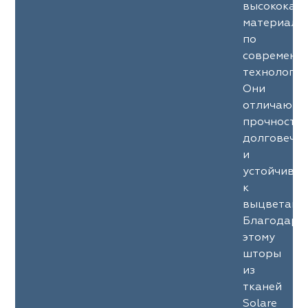
высококач
материало
по
современн
технология
Они
отличаютс
прочность
долговечн
и
устойчиво
к
выцветани
Благодаря
этому
шторы
из
тканей
Solare