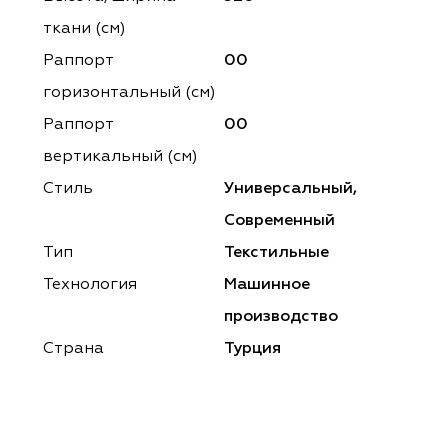
ena
ena
Philosophy
Philosophy
ткани (см)
as Prime
as Prime
Trento Studio
Nur
Раппорт
00
горизонтальный (cм)
cartina
ento Studio
Nur
LoomArt
Раппорт
00
om Art
cartina
вертикальный (см)
Стиль
Универсальный,
Современный
Тип
Текстильные
Технология
Машинное
производство
Страна
Турция