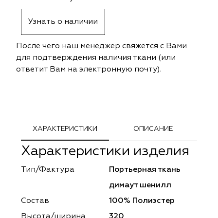
ephant
ephant
Altamarca
Altamarca
Узнать о наличии
ya
ya
Musso Durani
Musso Durani
После чего наш менеджер свяжется с Вами
 Luxe
 Luxe
Prime-Sama
Prime-Sama
для подтверждения наличия ткани (или
ответит Вам на электронную почту).
mout
mout
Elysium
Elysium
ko Line
ko Line
Forever
Forever
onto
onto
Lidoma Home
Lidoma Home
ХАРАКТЕРИСТИКИ
ОПИСАНИЕ
Характеристики изделия
obella
obella
Bondy
Bondy
Тип/Фактура
Портьерная ткань
dotessuti
dotessuti
Cassandra
Cassandra
димаут шенилл
ntex-M
ntex-M
Symphony
Symphony
Состав
100% Полиэстер
Высота/ширина
320