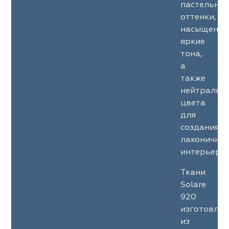
пастельны
оттенки,
насыщенны
яркие
тона,
а
также
нейтральн
цвета
для
создания
лаконичны
интерьеров
Ткани
Solare
920
изготовле
из