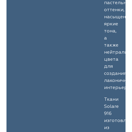
пастельны
оттенки,
насыщенны
яркие
тона,
а
также
нейтральн
цвета
для
создания
лаконичны
интерьеров
Ткани
Solare
916
изготовле
из