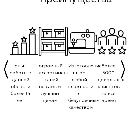
опыт
огромный
Изготовление
Более
работы в
ассортимент
штор
5000
данной
тканей
любой
довольных
области
по самым
сложности
клиентов
более 15
лучшим
с
за все
лет
ценам
безупречным
время
качеством