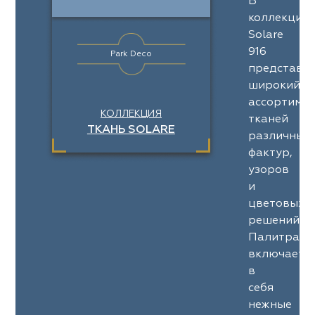
В
коллекции
Solare
916
Park Deco
представл
широкий
ассортимен
КОЛЛЕКЦИЯ
тканей
ТКАНЬ SOLARE
различных
фактур,
узоров
и
цветовых
решений.
Палитра
включает
в
себя
нежные