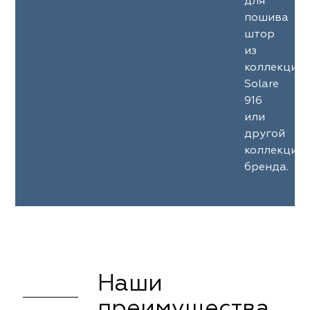
для
пошива
штор
из
коллекции
Solare
916
или
другой
коллекции
бренда.
Наши
преимущества