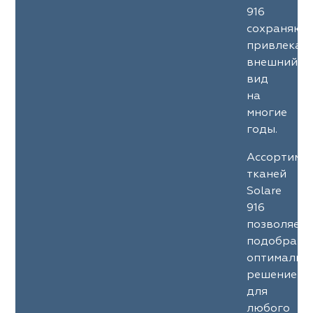
916
сохраняют
привлекат
внешний
вид
на
многие
годы.
Ассортиме
тканей
Solare
916
позволяет
подобрать
оптимальн
решение
для
любого