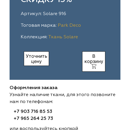
ia
colab
Avgust
Sofia
Артикул: Solare 916
til Express
gust
Megara
Megara
Тоговая марка:
Park Deco
Коллекция:
Ткань Solare
sa
sa
Lyra
Lyra
ksan
ksan
Ultra fabrics
Ultra fabrics
Уточнить
В
цену
корзину
azontextile
azontextile
Lara
Lara
eezz
eezz
WGART
WGART
Оформления заказа
a Textile
a Textile
INN textile
Textil Express
Узнайте наличие ткани, для этого позвоните
нам по телефонам:
nbrella
 textile
Laime Collection
Winbrella
+7 903 716 85 53
+7 965 264 25 73
etintex
etintex
Marufabrics
Marufabrics
или воспользуйтесь кнопкой