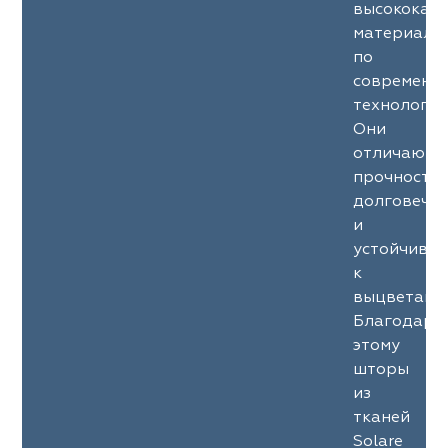
высококач
материало
по
современн
технология
Они
отличаютс
прочность
долговечн
и
устойчиво
к
выцветани
Благодаря
этому
шторы
из
тканей
Solare