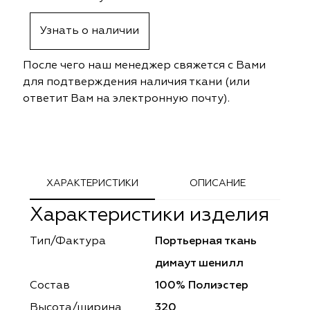
ephant
ephant
Altamarca
Altamarca
Узнать о наличии
ya
ya
Musso Durani
Musso Durani
После чего наш менеджер свяжется с Вами
 Luxe
 Luxe
Prime-Sama
Prime-Sama
для подтверждения наличия ткани (или
ответит Вам на электронную почту).
mout
mout
Elysium
Elysium
ko Line
ko Line
Forever
Forever
onto
onto
Lidoma Home
Lidoma Home
ХАРАКТЕРИСТИКИ
ОПИСАНИЕ
Характеристики изделия
obella
obella
Bondy
Bondy
Тип/Фактура
Портьерная ткань
dotessuti
dotessuti
Cassandra
Cassandra
димаут шенилл
ntex-M
ntex-M
Symphony
Symphony
Состав
100% Полиэстер
Высота/ширина
320