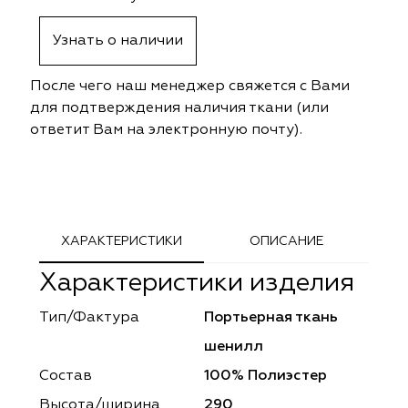
ephant
ephant
Altamarca
Altamarca
Узнать о наличии
ya
ya
Musso Durani
Musso Durani
После чего наш менеджер свяжется с Вами
 Luxe
 Luxe
Prime-Sama
Prime-Sama
для подтверждения наличия ткани (или
ответит Вам на электронную почту).
mout
mout
Elysium
Elysium
ko Line
ko Line
Forever
Forever
onto
onto
Lidoma Home
Lidoma Home
ХАРАКТЕРИСТИКИ
ОПИСАНИЕ
Характеристики изделия
obella
obella
Bondy
Bondy
Тип/Фактура
Портьерная ткань
dotessuti
dotessuti
Cassandra
Cassandra
шенилл
ntex-M
ntex-M
Symphony
Symphony
Состав
100% Полиэстер
Высота/ширина
290