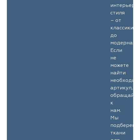
интерьерн
стиля
– от
классики
до
модерна.
Если
не
можете
найти
необходим
артикул,
обращайте
к
нам.
Мы
подберем
ткани