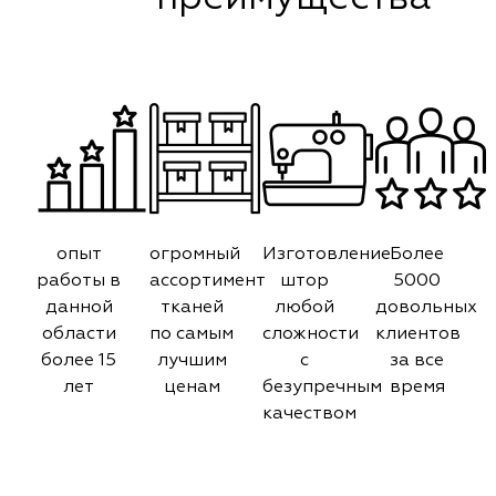
опыт
огромный
Изготовление
Более
работы в
ассортимент
штор
5000
данной
тканей
любой
довольных
области
по самым
сложности
клиентов
более 15
лучшим
с
за все
лет
ценам
безупречным
время
качеством