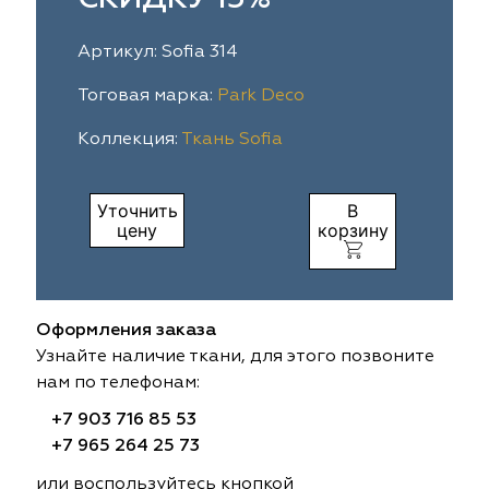
ia
colab
Avgust
Sofia
Артикул: Sofia 314
til Express
gust
Megara
Megara
Тоговая марка:
Park Deco
Коллекция:
Ткань Sofia
sa
sa
Lyra
Lyra
ksan
ksan
Ultra fabrics
Ultra fabrics
Уточнить
В
цену
корзину
azontextile
azontextile
Lara
Lara
eezz
eezz
WGART
WGART
Оформления заказа
a Textile
a Textile
INN textile
Textil Express
Узнайте наличие ткани, для этого позвоните
нам по телефонам:
nbrella
 textile
Laime Collection
Winbrella
+7 903 716 85 53
+7 965 264 25 73
etintex
etintex
Marufabrics
Marufabrics
или воспользуйтесь кнопкой