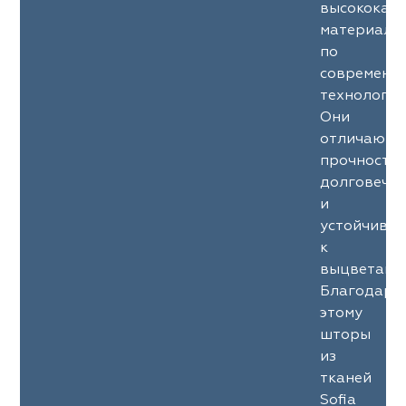
высококач
материало
по
современн
технология
Они
отличаютс
прочность
долговечн
и
устойчиво
к
выцветани
Благодаря
этому
шторы
из
тканей
Sofia