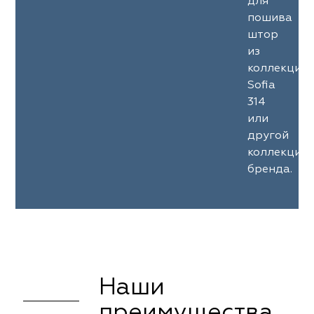
для
пошива
штор
из
коллекции
Sofia
314
или
другой
коллекции
бренда.
Наши
преимущества