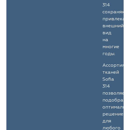
314
сохраняют
привлекат
внешний
вид
на
многие
годы.
Ассортиме
тканей
Sofia
314
позволяет
подобрать
оптимальн
решение
для
любого