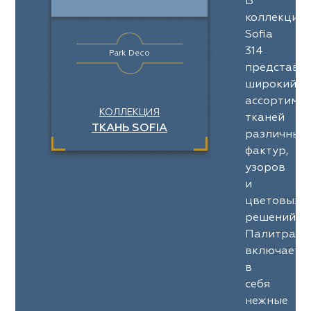
В
коллекции
Sofia
314
Park Deco
представл
широкий
ассортимен
КОЛЛЕКЦИЯ
тканей
ТКАНЬ SOFIA
различных
фактур,
узоров
и
цветовых
решений.
Палитра
включает
в
себя
нежные