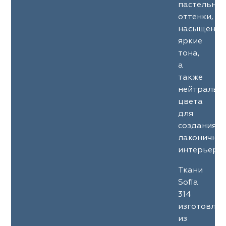
пастельны
оттенки,
насыщенны
яркие
тона,
а
также
нейтральн
цвета
для
создания
лаконичны
интерьеров
Ткани
Sofia
314
изготовле
из