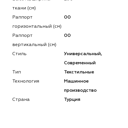
ena
ena
Philosophy
Philosophy
ткани (см)
as Prime
as Prime
Trento Studio
Nur
Раппорт
00
горизонтальный (cм)
cartina
ento Studio
Nur
LoomArt
Раппорт
00
om Art
cartina
вертикальный (см)
Стиль
Универсальный,
Современный
Тип
Текстильные
Технология
Машинное
производство
Страна
Турция