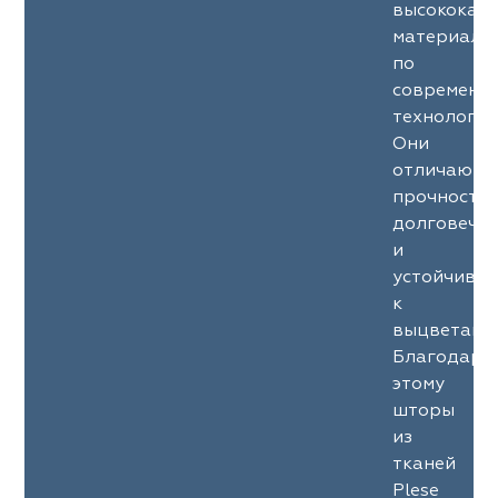
высококач
материало
по
современн
технология
Они
отличаютс
прочность
долговечн
и
устойчиво
к
выцветани
Благодаря
этому
шторы
из
тканей
Plese