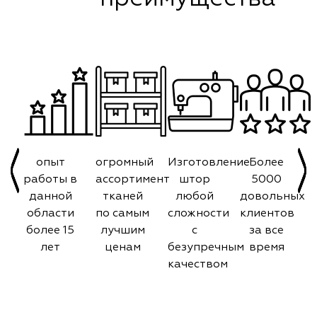
опыт
огромный
Изготовление
Более
работы в
ассортимент
штор
5000
данной
тканей
любой
довольных
области
по самым
сложности
клиентов
более 15
лучшим
с
за все
лет
ценам
безупречным
время
качеством