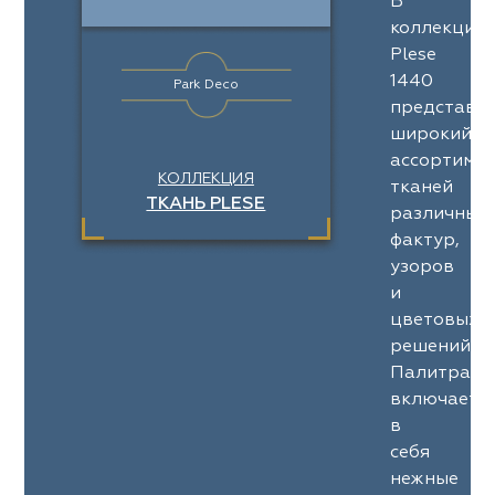
В
коллекции
Plese
1440
Park Deco
представл
широкий
ассортимен
КОЛЛЕКЦИЯ
тканей
ТКАНЬ PLESE
различных
фактур,
узоров
и
цветовых
решений.
Палитра
включает
в
себя
нежные