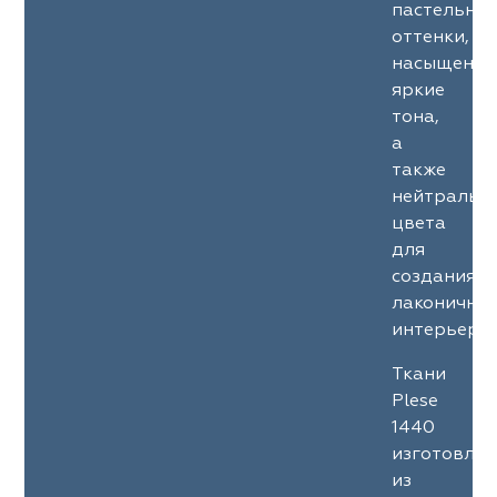
пастельны
оттенки,
насыщенны
яркие
тона,
а
также
нейтральн
цвета
для
создания
лаконичны
интерьеров
Ткани
Plese
1440
изготовле
из