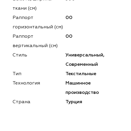
ena
ena
Philosophy
Philosophy
ткани (см)
as Prime
as Prime
Trento Studio
Nur
Раппорт
00
горизонтальный (cм)
cartina
ento Studio
Nur
LoomArt
Раппорт
00
om Art
cartina
вертикальный (см)
Стиль
Универсальный,
Современный
Тип
Текстильные
Технология
Машинное
производство
Страна
Турция