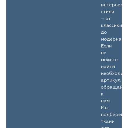
интерьерн
стиля
– от
классики
до
модерна.
Если
не
можете
найти
необходим
артикул,
обращайте
к
нам.
Мы
подберем
ткани