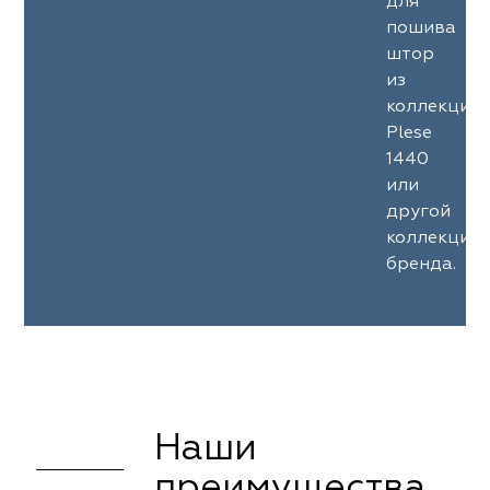
для
пошива
штор
из
коллекции
Plese
1440
или
другой
коллекции
бренда.
Наши
преимущества