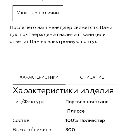
ephant
ephant
Altamarca
Altamarca
Узнать о наличии
ya
ya
Musso Durani
Musso Durani
После чего наш менеджер свяжется с Вами
 Luxe
 Luxe
Prime-Sama
Prime-Sama
для подтверждения наличия ткани (или
ответит Вам на электронную почту).
mout
mout
Elysium
Elysium
ko Line
ko Line
Forever
Forever
onto
onto
Lidoma Home
Lidoma Home
ХАРАКТЕРИСТИКИ
ОПИСАНИЕ
Характеристики изделия
obella
obella
Bondy
Bondy
Тип/Фактура
Портьерная ткань
dotessuti
dotessuti
Cassandra
Cassandra
"Плиссе"
ntex-M
ntex-M
Symphony
Symphony
Состав
100% Полиэстер
Высота/ширина
300