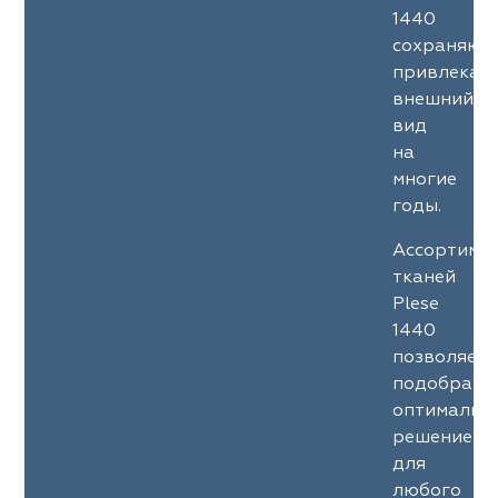
1440
сохраняют
привлекат
внешний
вид
на
многие
годы.
Ассортиме
тканей
Plese
1440
позволяет
подобрать
оптимальн
решение
для
любого