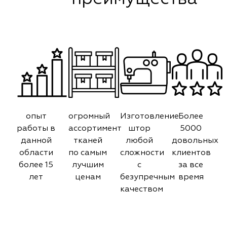
опыт
огромный
Изготовление
Более
работы в
ассортимент
штор
5000
данной
тканей
любой
довольных
области
по самым
сложности
клиентов
более 15
лучшим
с
за все
лет
ценам
безупречным
время
качеством