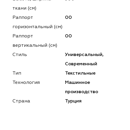
ena
ena
Philosophy
Philosophy
ткани (см)
as Prime
as Prime
Trento Studio
Nur
Раппорт
00
горизонтальный (cм)
cartina
ento Studio
Nur
LoomArt
Раппорт
00
om Art
cartina
вертикальный (см)
Стиль
Универсальный,
Современный
Тип
Текстильные
Технология
Машинное
производство
Страна
Турция