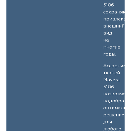
5106
сохраняют
привлекат
внешний
вид
на
многие
годы.
Ассортиме
тканей
Mavera
5106
позволяет
подобрать
оптимальн
решение
для
любого