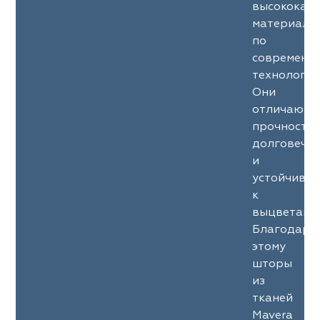
высококач
материало
по
современн
технология
Они
отличаютс
прочность
долговечн
и
устойчиво
к
выцветани
Благодаря
этому
шторы
из
тканей
Mavera