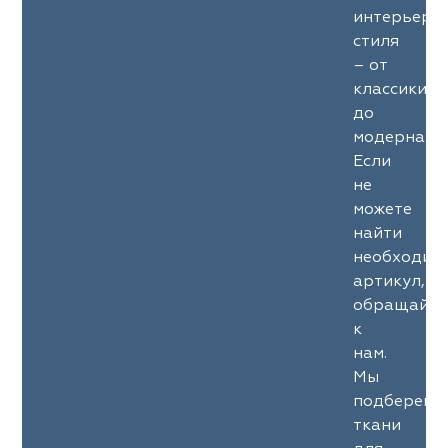
интерьерн
стиля
– от
классики
до
модерна.
Если
не
можете
найти
необходим
артикул,
обращайте
к
нам.
Мы
подберем
ткани