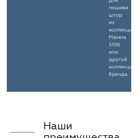
для
пошива
штор
из
коллекции
Mavera
5106
или
другой
коллекции
бренда.
Наши
преимущества