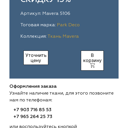
ia
colab
Avgust
Sofia
Артикул: Mavera 5106
til Express
gust
Megara
Megara
Тоговая марка:
Park Deco
Коллекция:
Ткань Mavera
sa
sa
Lyra
Lyra
ksan
ksan
Ultra fabrics
Ultra fabrics
Уточнить
В
цену
корзину
azontextile
azontextile
Lara
Lara
eezz
eezz
WGART
WGART
Оформления заказа
a Textile
a Textile
INN textile
Textil Express
Узнайте наличие ткани, для этого позвоните
нам по телефонам:
nbrella
 textile
Laime Collection
Winbrella
+7 903 716 85 53
+7 965 264 25 73
etintex
etintex
Marufabrics
Marufabrics
или воспользуйтесь кнопкой