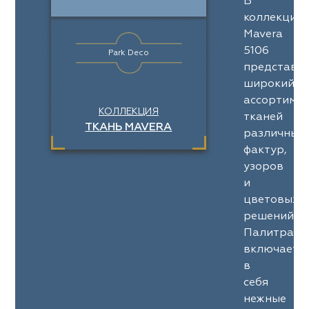
В
коллекции
Mavera
5106
Park Deco
представл
широкий
ассортимен
КОЛЛЕКЦИЯ
тканей
ТКАНЬ MAVERA
различных
фактур,
узоров
и
цветовых
решений.
Палитра
включает
в
себя
нежные