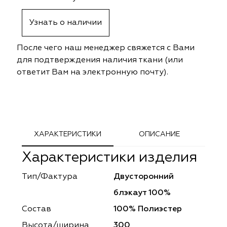
ephant
ephant
Altamarca
Altamarca
Узнать о наличии
ya
ya
Musso Durani
Musso Durani
После чего наш менеджер свяжется с Вами
 Luxe
 Luxe
Prime-Sama
Prime-Sama
для подтверждения наличия ткани (или
ответит Вам на электронную почту).
mout
mout
Elysium
Elysium
ko Line
ko Line
Forever
Forever
onto
onto
Lidoma Home
Lidoma Home
ХАРАКТЕРИСТИКИ
ОПИСАНИЕ
Характеристики изделия
obella
obella
Bondy
Bondy
Тип/Фактура
Двусторонний
dotessuti
dotessuti
Cassandra
Cassandra
блэкаут 100%
ntex-M
ntex-M
Symphony
Symphony
Состав
100% Полиэстер
Высота/ширина
300