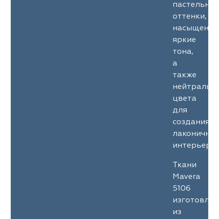
пастельны
оттенки,
насыщенны
яркие
тона,
а
также
нейтральн
цвета
для
создания
лаконичны
интерьеров
Ткани
Mavera
5106
изготовле
из