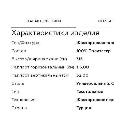
Adeko
Arya Home
ХАРАКТЕРИСТИКИ
ОПИСАН
Windeco
Adeko
Характеристики изделия
TD Collection
Windeco
Тип/Фактура
Жаккардовая тка
Esperanza
Laime Collection
Состав
100% Полиэстер
Mona Lisa
Esperanza
Высота/ширина ткани (см)
315
Раппорт горизонтальный (cм)
116,00
Kerem
Mona Lisa
Раппорт вертикальный (см)
52,00
Dessange
Kerem
Стиль
Универсальный, 
Тип
Текстильные
Vip Camilla
Dessange
Технология
Жаккардовое пер
O'Interior Studio
Vip Camilla
Страна
Турция