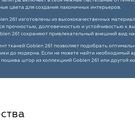
Палитра включает в себя нежные пастельные оттенки,
ые цвета для создания лаконичных интерьеров.
len 261 изготовлены из высококачественных материа
я прочностью, долговечностью и устойчивостью к в
blen 261 сохраняют привлекательный внешний вид на
нт тканей Goblen 261 позволяет подобрать оптималь
сики до модерна. Если не можете найти необходимый 
 пошива штор из коллекциий Goblen 261 или другой к
ства