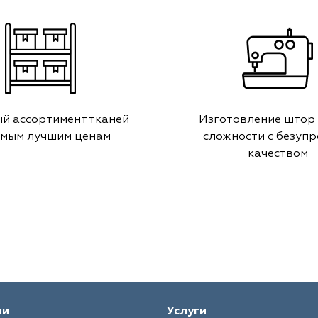
й ассортимент тканей
Изготовление штор
амым лучшим ценам
сложности с безуп
качеством
ии
Услуги