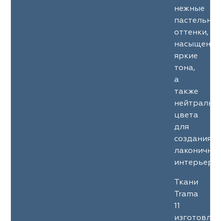
нежные
пастельны
оттенки,
насыщенны
яркие
тона,
а
также
нейтральн
цвета
для
создания
лаконичны
интерьеров
Ткани
Trama
11
изготовле