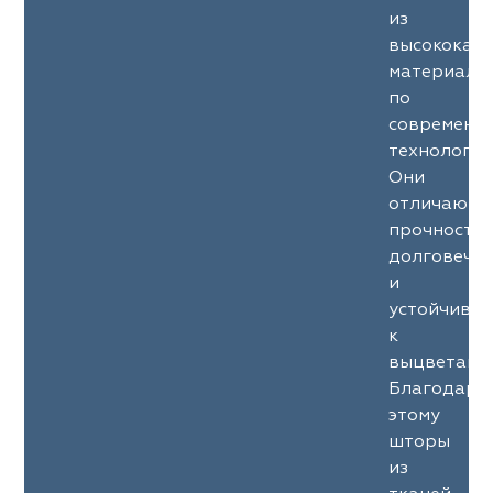
из
высококач
материало
по
современн
технология
Они
отличаютс
прочность
долговечн
и
устойчиво
к
выцветани
Благодаря
этому
шторы
из