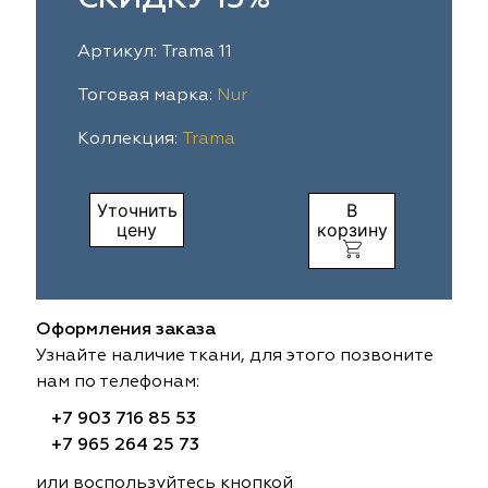
ia
colab
Avgust
Sofia
Артикул: Trama 11
til Express
gust
Megara
Megara
Тоговая марка:
Nur
Коллекция:
Trama
sa
sa
Lyra
Lyra
ksan
ksan
Ultra fabrics
Ultra fabrics
Уточнить
В
цену
корзину
azontextile
azontextile
Lara
Lara
eezz
eezz
WGART
WGART
Оформления заказа
a Textile
a Textile
INN textile
Textil Express
Узнайте наличие ткани, для этого позвоните
нам по телефонам:
nbrella
 textile
Laime Collection
Winbrella
+7 903 716 85 53
+7 965 264 25 73
etintex
etintex
Marufabrics
Marufabrics
или воспользуйтесь кнопкой