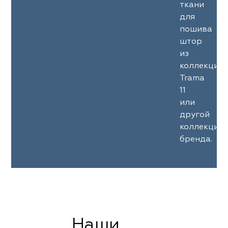
ткани
для
пошива
штор
из
коллекции
Trama
11
или
другой
коллекции
бренда.
Наши