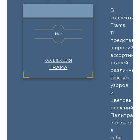
В
коллекции
Trama
11
Nur
представл
широкий
ассортимен
КОЛЛЕКЦИЯ
тканей
TRAMA
различных
фактур,
узоров
и
цветовых
решений.
Палитра
включает
в
себя