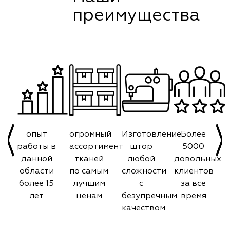
преимущества
опыт
огромный
Изготовление
Более
работы в
ассортимент
штор
5000
данной
тканей
любой
довольных
области
по самым
сложности
клиентов
более 15
лучшим
с
за все
лет
ценам
безупречным
время
качеством