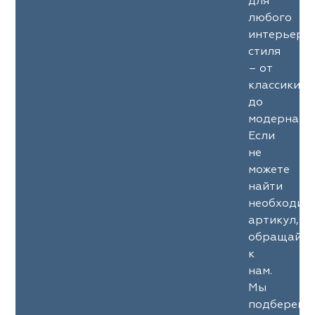
для
любого
интерьерн
стиля
– от
классики
до
модерна.
Если
не
можете
найти
необходим
артикул,
обращайте
к
нам.
Мы
подберем