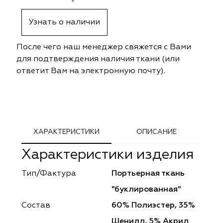
ephant
ephant
Altamarca
Altamarca
Узнать о наличии
ya
ya
Musso Durani
Musso Durani
После чего наш менеджер свяжется с Вами
 Luxe
 Luxe
Prime-Sama
Prime-Sama
для подтверждения наличия ткани (или
ответит Вам на электронную почту).
mout
mout
Elysium
Elysium
ko Line
ko Line
Forever
Forever
onto
onto
Lidoma Home
Lidoma Home
ХАРАКТЕРИСТИКИ
ОПИСАНИЕ
Характеристики изделия
obella
obella
Bondy
Bondy
Тип/Фактура
Портьерная ткань
dotessuti
dotessuti
Cassandra
Cassandra
"буклированная"
ntex-M
ntex-M
Symphony
Symphony
Состав
60% Полиэстер, 35%
Шенилл, 5% Акрил