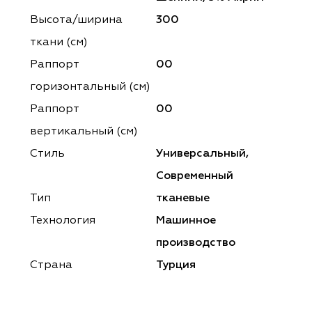
ena
ena
Philosophy
Philosophy
Высота/ширина
300
as Prime
as Prime
Trento Studio
Nur
ткани (см)
Раппорт
00
cartina
ento Studio
Nur
LoomArt
горизонтальный (cм)
om Art
cartina
Раппорт
00
вертикальный (см)
Стиль
Универсальный,
Современный
Тип
тканевые
Технология
Машинное
производство
Страна
Турция