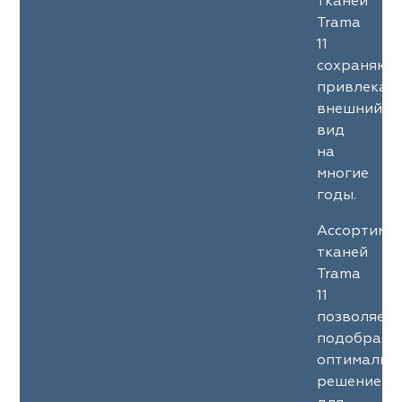
тканей
Trama
11
сохраняют
привлекат
внешний
вид
на
многие
годы.
Ассортиме
тканей
Trama
11
позволяет
подобрать
оптимальн
решение