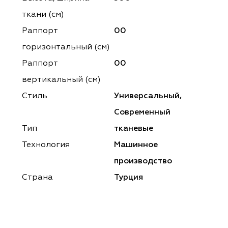
ena
ena
Philosophy
Philosophy
ткани (см)
as Prime
as Prime
Trento Studio
Nur
Раппорт
00
горизонтальный (cм)
cartina
ento Studio
Nur
LoomArt
Раппорт
00
om Art
cartina
вертикальный (см)
Стиль
Универсальный,
Современный
Тип
тканевые
Технология
Машинное
производство
Страна
Турция