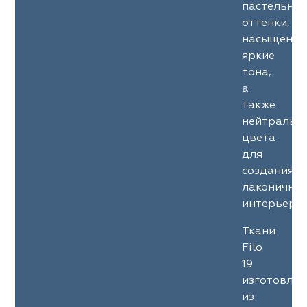
пастельны
оттенки,
насыщенны
яркие
тона,
а
также
нейтральн
цвета
для
создания
лаконичны
интерьеров
Ткани
Filo
19
изготовле
из