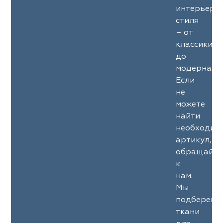
интерьерн
стиля
– от
классики
до
модерна.
Если
не
можете
найти
необходим
артикул,
обращайте
к
нам.
Мы
подберем
ткани