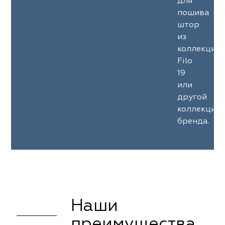
для
пошива
штор
из
коллекции
Filo
19
или
другой
коллекции
бренда.
Наши
преимущества