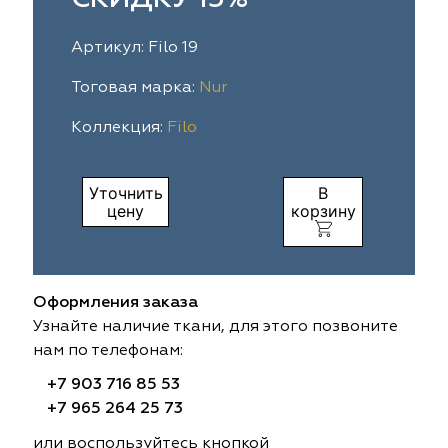
ia
colab
Avgust
Sofia
Артикул: Filo 19
til Express
gust
Megara
Megara
Тоговая марка:
Nur
Коллекция:
Filo
sa
sa
Lyra
Lyra
ksan
ksan
Ultra fabrics
Ultra fabrics
Уточнить
В
цену
корзину
azontextile
azontextile
Lara
Lara
eezz
eezz
WGART
WGART
Оформления заказа
a Textile
a Textile
INN textile
Textil Express
Узнайте наличие ткани, для этого позвоните
нам по телефонам:
nbrella
 textile
Laime Collection
Winbrella
+7 903 716 85 53
+7 965 264 25 73
etintex
etintex
Marufabrics
Marufabrics
или воспользуйтесь кнопкой