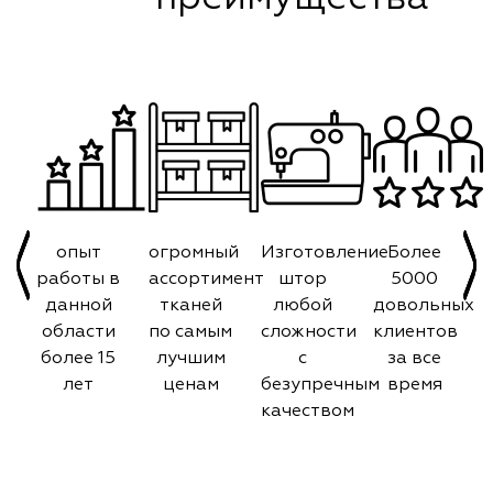
опыт
огромный
Изготовление
Более
работы в
ассортимент
штор
5000
данной
тканей
любой
довольных
области
по самым
сложности
клиентов
более 15
лучшим
с
за все
лет
ценам
безупречным
время
качеством