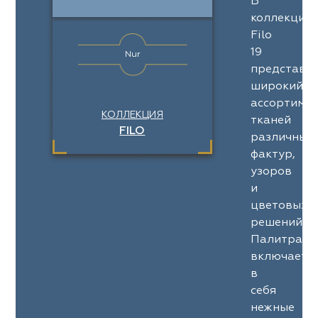
В
коллекции
Filo
19
Nur
представл
широкий
ассортимен
КОЛЛЕКЦИЯ
тканей
FILO
различных
фактур,
узоров
и
цветовых
решений.
Палитра
включает
в
себя
нежные