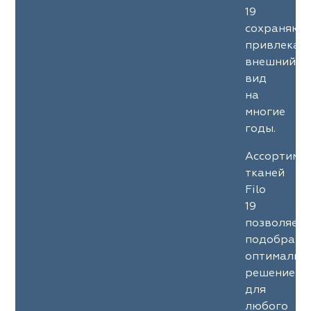
19
сохраняют
привлекат
внешний
вид
на
многие
годы.
Ассортиме
тканей
Filo
19
позволяет
подобрать
оптимальн
решение
для
любого