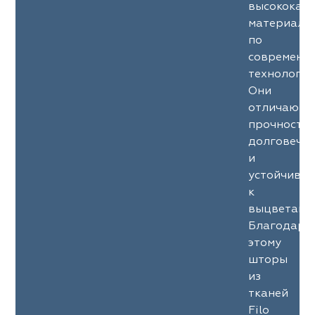
высококач
материало
по
современн
технология
Они
отличаютс
прочность
долговечн
и
устойчиво
к
выцветани
Благодаря
этому
шторы
из
тканей
Filo