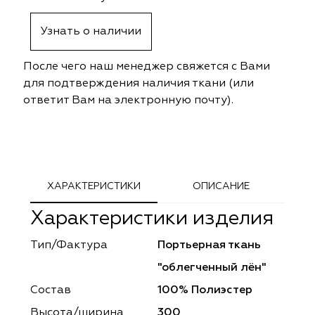
ephant
ephant
Altamarca
Altamarca
Узнать о наличии
ya
ya
Musso Durani
Musso Durani
После чего наш менеджер свяжется с Вами
 Luxe
 Luxe
Prime-Sama
Prime-Sama
для подтверждения наличия ткани (или
ответит Вам на электронную почту).
mout
mout
Elysium
Elysium
ko Line
ko Line
Forever
Forever
onto
onto
Lidoma Home
Lidoma Home
ХАРАКТЕРИСТИКИ
ОПИСАНИЕ
Характеристики изделия
obella
obella
Bondy
Bondy
Тип/Фактура
Портьерная ткань
dotessuti
dotessuti
Cassandra
Cassandra
"облегченный лён"
ntex-M
ntex-M
Symphony
Symphony
Состав
100% Полиэстер
Высота/ширина
300