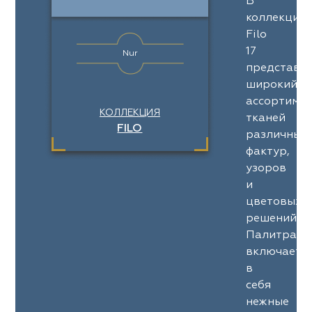
В
коллекции
Filo
17
Nur
представл
широкий
ассортимен
КОЛЛЕКЦИЯ
тканей
FILO
различных
фактур,
узоров
и
цветовых
решений.
Палитра
включает
в
себя
нежные