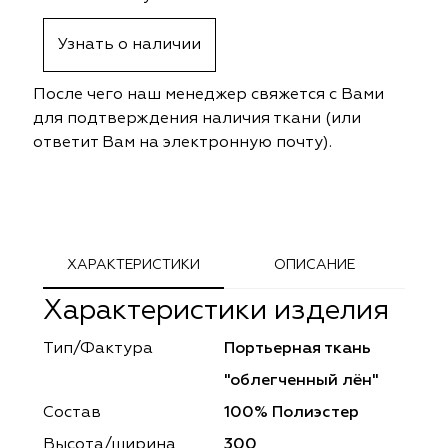
ephant
ephant
Altamarca
Altamarca
Узнать о наличии
ya
ya
Musso Durani
Musso Durani
После чего наш менеджер свяжется с Вами
 Luxe
 Luxe
Prime-Sama
Prime-Sama
для подтверждения наличия ткани (или
ответит Вам на электронную почту).
mout
mout
Elysium
Elysium
ko Line
ko Line
Forever
Forever
onto
onto
Lidoma Home
Lidoma Home
ХАРАКТЕРИСТИКИ
ОПИСАНИЕ
Характеристики изделия
obella
obella
Bondy
Bondy
Тип/Фактура
Портьерная ткань
dotessuti
dotessuti
Cassandra
Cassandra
"облегченный лён"
ntex-M
ntex-M
Symphony
Symphony
Состав
100% Полиэстер
Высота/ширина
300