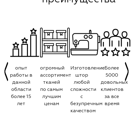
опыт
огромный
Изготовление
Более
работы в
ассортимент
штор
5000
данной
тканей
любой
довольных
области
по самым
сложности
клиентов
более 15
лучшим
с
за все
лет
ценам
безупречным
время
качеством