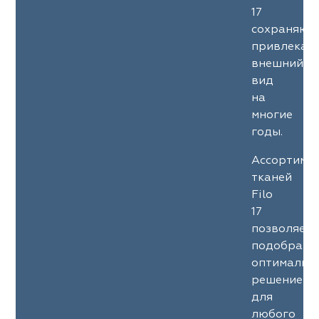
17
сохраняют
привлекат
внешний
вид
на
многие
годы.
Ассортиме
тканей
Filo
17
позволяет
подобрать
оптимальн
решение
для
любого