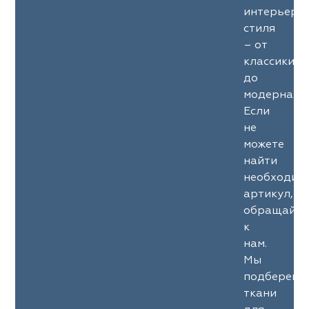
интерьерн
стиля
– от
классики
до
модерна.
Если
не
можете
найти
необходим
артикул,
обращайте
к
нам.
Мы
подберем
ткани