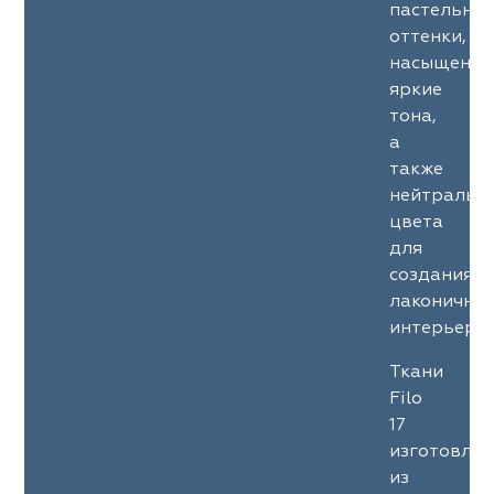
пастельны
оттенки,
насыщенны
яркие
тона,
а
также
нейтральн
цвета
для
создания
лаконичны
интерьеров
Ткани
Filo
17
изготовле
из