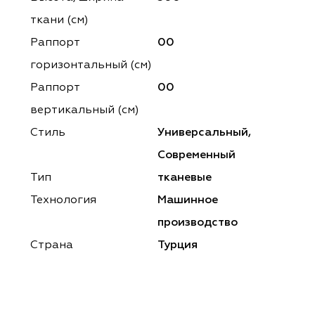
ena
ena
Philosophy
Philosophy
ткани (см)
as Prime
as Prime
Trento Studio
Nur
Раппорт
00
горизонтальный (cм)
cartina
ento Studio
Nur
LoomArt
Раппорт
00
om Art
cartina
вертикальный (см)
Стиль
Универсальный,
Современный
Тип
тканевые
Технология
Машинное
производство
Страна
Турция