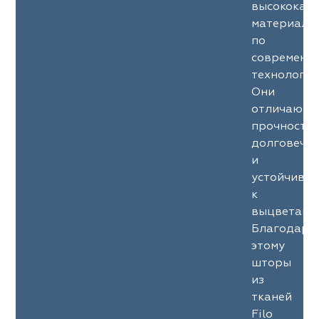
высококач
материало
по
современн
технология
Они
отличаютс
прочность
долговечн
и
устойчиво
к
выцветани
Благодаря
этому
шторы
из
тканей
Filo