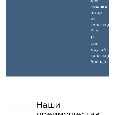
для
пошива
штор
из
коллекции
Filo
17
или
другой
коллекции
бренда.
Наши
преимущества