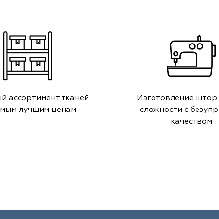
й ассортимент тканей
Изготовление штор
амым лучшим ценам
сложности с безуп
качеством