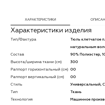
Adeko
Arya Home
ХАРАКТЕРИСТИКИ
ОПИСАН
Windeco
Adeko
Характеристики изделия
TD Collection
Windeco
Тип/Фактура
Тюль клетчатое п
Esperanza
Laime Collection
натуральным вол
Mona Lisa
Esperanza
Состав
90% Полиэстер, 1
Высота/ширина ткани (см)
300
Kerem
Mona Lisa
Раппорт горизонтальный (cм)
00
Dessange
Kerem
Раппорт вертикальный (см)
00
Стиль
Универсальный, 
Vip Camilla
Dessange
Тип
Ткань
O'Interior Studio
Vip Camilla
Технология
Машинное произв