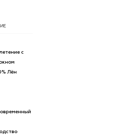
ИЕ
летение с
окном
0% Лён
Современный
одство