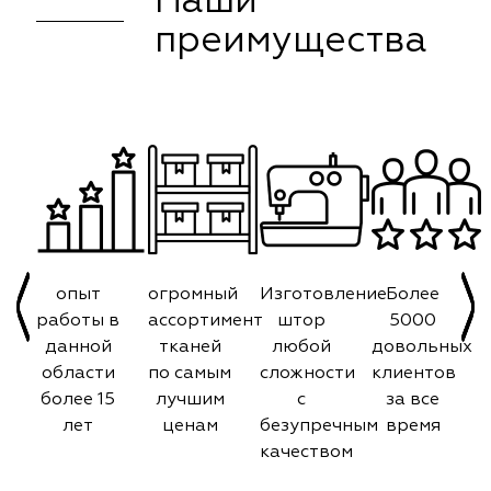
Наши
преимущества
опыт
огромный
Изготовление
Более
работы в
ассортимент
штор
5000
данной
тканей
любой
довольных
области
по самым
сложности
клиентов
более 15
лучшим
с
за все
лет
ценам
безупречным
время
качеством