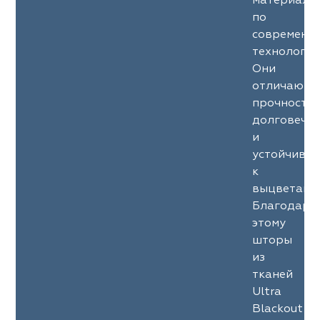
материало
по
современн
технология
Они
отличаютс
прочность
долговечн
и
устойчиво
к
выцветани
Благодаря
этому
шторы
из
тканей
Ultra
Blackout