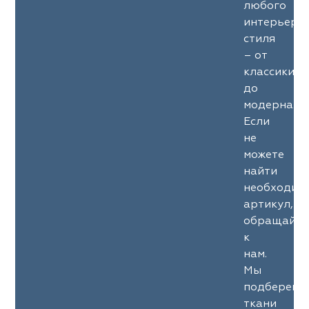
любого
интерьерн
стиля
– от
классики
до
модерна.
Если
не
можете
найти
необходим
артикул,
обращайте
к
нам.
Мы
подберем
ткани