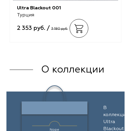
Ultra Blackout 001
Турция
2 353 руб. /
3 180 руб.
О коллекции
В
коллекции
Ultra
Blackout
Nope