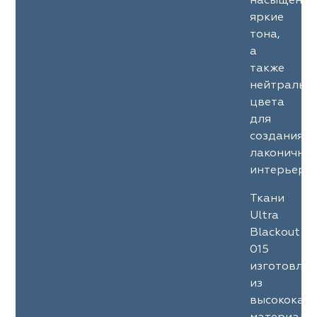
насыщенны
яркие
тона,
а
также
нейтральн
цвета
для
создания
лаконичны
интерьеров
Ткани
Ultra
Blackout
015
изготовле
из
высококач