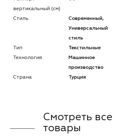
ena
ena
Philosophy
Philosophy
вертикальный (см)
as Prime
as Prime
Trento Studio
Nur
Стиль
Современный,
Универсальный
cartina
ento Studio
Nur
LoomArt
стиль
om Art
cartina
Тип
Текстильные
Технология
Машинное
производство
Страна
Турция
Смотреть все
товары