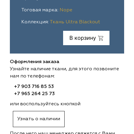
ia
colab
Avgust
Sofia
Тоговая марка:
Nope
Коллекция:
Ткань Ultra Blackout
til Express
gust
Megara
Megara
В корзину
sa
sa
Lyra
Lyra
ksan
ksan
Ultra fabrics
Ultra fabrics
Оформления заказа
azontextile
azontextile
Lara
Lara
Узнайте наличие ткани, для этого позвоните
нам по телефонам:
eezz
eezz
WGART
WGART
+7 903 716 85 53
+7 965 264 25 73
a Textile
a Textile
INN textile
Textil Express
или воспользуйтесь кнопкой
nbrella
 textile
Laime Collection
Winbrella
Узнать о наличии
etintex
etintex
Marufabrics
Marufabrics
После чего наш менеджер свяжется с Вами