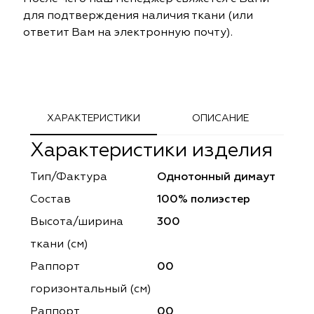
ephant
ephant
Altamarca
Altamarca
для подтверждения наличия ткани (или
ответит Вам на электронную почту).
ya
ya
Musso Durani
Musso Durani
 Luxe
 Luxe
Prime-Sama
Prime-Sama
mout
mout
Elysium
Elysium
ХАРАКТЕРИСТИКИ
ОПИСАНИЕ
Характеристики изделия
ko Line
ko Line
Forever
Forever
Тип/Фактура
Однотонный димаут
onto
onto
Lidoma Home
Lidoma Home
Состав
100% полиэстер
obella
obella
Bondy
Bondy
Высота/ширина
300
ткани (см)
dotessuti
dotessuti
Cassandra
Cassandra
Раппорт
00
ntex-M
ntex-M
Symphony
Symphony
горизонтальный (cм)
Раппорт
00