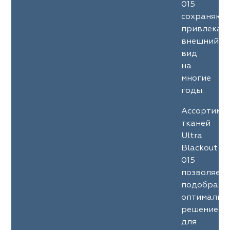
015
сохраняют
привлекат
внешний
вид
на
многие
годы.
Ассортиме
тканей
Ultra
Blackout
015
позволяет
подобрать
оптимальн
решение
для