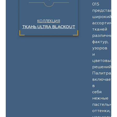
015
представл
широкий
КОЛЛЕКЦИЯ
ассортимен
ТКАНЬ ULTRA BLACKOUT
тканей
различных
фактур,
узоров
и
цветовых
решений.
Палитра
включает
в
себя
нежные
пастельны
оттенки,