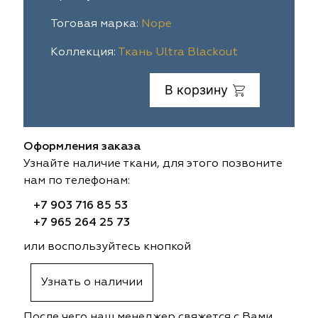
ia
colab
Avgust
Sofia
Тоговая марка:
Nope
Коллекция:
Ткань Ultra Blackout
til Express
gust
Megara
Megara
В корзину
sa
sa
Lyra
Lyra
ksan
ksan
Ultra fabrics
Ultra fabrics
Оформления заказа
azontextile
azontextile
Lara
Lara
Узнайте наличие ткани, для этого позвоните
нам по телефонам:
eezz
eezz
WGART
WGART
+7 903 716 85 53
+7 965 264 25 73
a Textile
a Textile
INN textile
Textil Express
или воспользуйтесь кнопкой
nbrella
 textile
Laime Collection
Winbrella
Узнать о наличии
etintex
etintex
Marufabrics
Marufabrics
После чего наш менеджер свяжется с Вами