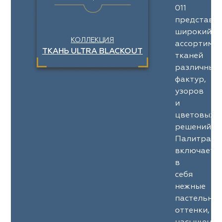
011
представл
широкий
КОЛЛЕКЦИЯ
ассортимен
ТКАНЬ ULTRA BLACKOUT
тканей
различных
фактур,
узоров
и
цветовых
решений.
Палитра
включает
в
себя
нежные
пастельны
оттенки,