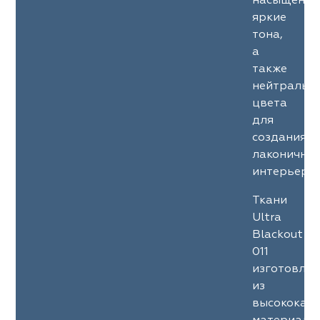
насыщенны
яркие
тона,
а
также
нейтральн
цвета
для
создания
лаконичны
интерьеров
Ткани
Ultra
Blackout
011
изготовле
из
высококач