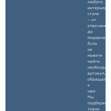
любого
интерьерн
стиля
– от
классики
до
модерна.
Если
не
можете
найти
необходим
артикул,
обращайте
к
нам.
Мы
подберем
ткани