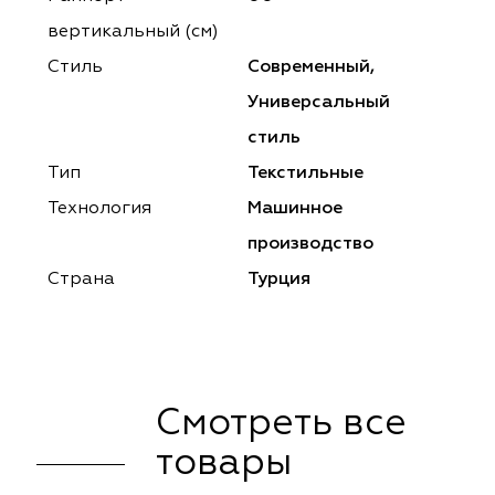
ena
ena
Philosophy
Philosophy
вертикальный (см)
as Prime
as Prime
Trento Studio
Nur
Стиль
Современный,
Универсальный
cartina
ento Studio
Nur
LoomArt
стиль
om Art
cartina
Тип
Текстильные
Технология
Машинное
производство
Страна
Турция
Смотреть все
товары