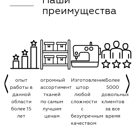
Наши
преимущества
опыт
огромный
Изготовление
Более
работы в
ассортимент
штор
5000
данной
тканей
любой
довольных
области
по самым
сложности
клиентов
более 15
лучшим
с
за все
лет
ценам
безупречным
время
качеством