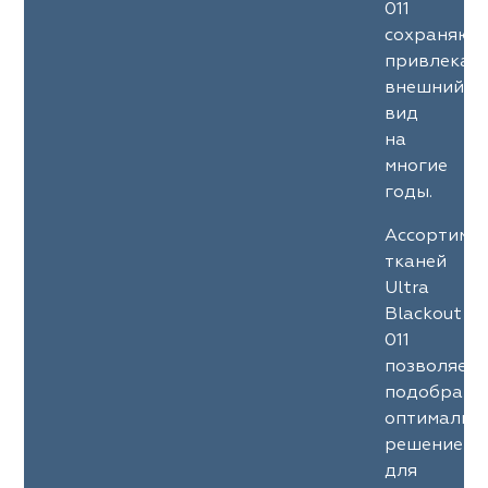
011
сохраняют
привлекат
внешний
вид
на
многие
годы.
Ассортиме
тканей
Ultra
Blackout
011
позволяет
подобрать
оптимальн
решение
для