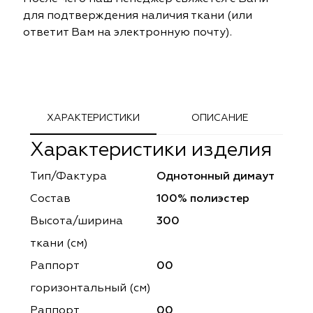
ephant
ephant
Altamarca
Altamarca
для подтверждения наличия ткани (или
ответит Вам на электронную почту).
ya
ya
Musso Durani
Musso Durani
 Luxe
 Luxe
Prime-Sama
Prime-Sama
mout
mout
Elysium
Elysium
ХАРАКТЕРИСТИКИ
ОПИСАНИЕ
Характеристики изделия
ko Line
ko Line
Forever
Forever
Тип/Фактура
Однотонный димаут
onto
onto
Lidoma Home
Lidoma Home
Состав
100% полиэстер
obella
obella
Bondy
Bondy
Высота/ширина
300
ткани (см)
dotessuti
dotessuti
Cassandra
Cassandra
Раппорт
00
ntex-M
ntex-M
Symphony
Symphony
горизонтальный (cм)
Раппорт
00