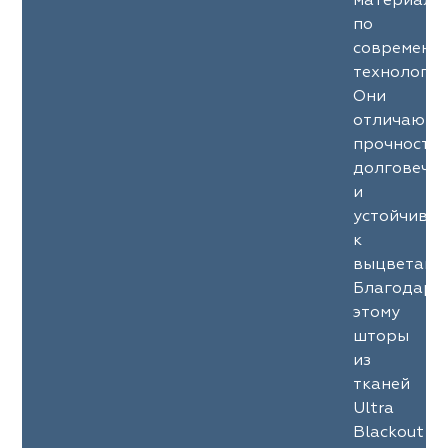
материало
по
современн
технология
Они
отличаютс
прочность
долговечн
и
устойчиво
к
выцветани
Благодаря
этому
шторы
из
тканей
Ultra
Blackout