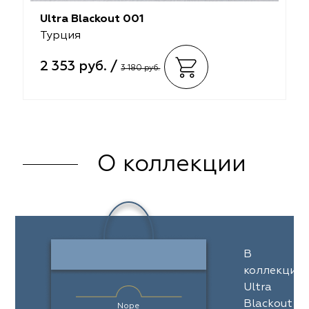
Ultra Blackout 001
Турция
2 353 руб. /
3 180 руб.
О коллекции
В
коллекции
Ultra
Blackout
Nope