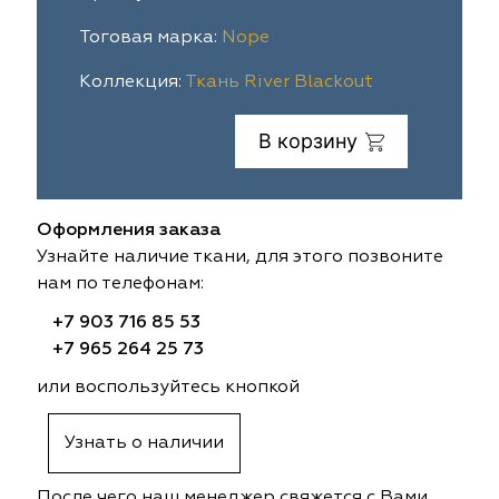
ia
colab
Avgust
Sofia
Тоговая марка:
Nope
Коллекция:
Ткань River Blackout
til Express
gust
Megara
Megara
В корзину
sa
sa
Lyra
Lyra
ksan
ksan
Ultra fabrics
Ultra fabrics
Оформления заказа
azontextile
azontextile
Lara
Lara
Узнайте наличие ткани, для этого позвоните
нам по телефонам:
eezz
eezz
WGART
WGART
+7 903 716 85 53
+7 965 264 25 73
a Textile
a Textile
INN textile
Textil Express
или воспользуйтесь кнопкой
nbrella
 textile
Laime Collection
Winbrella
Узнать о наличии
etintex
etintex
Marufabrics
Marufabrics
После чего наш менеджер свяжется с Вами