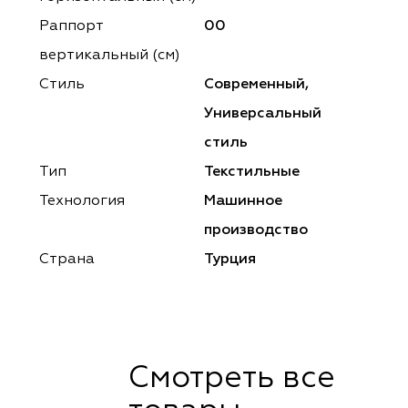
ena
ena
Philosophy
Philosophy
Раппорт
00
as Prime
as Prime
Trento Studio
Nur
вертикальный (см)
Стиль
Современный,
cartina
ento Studio
Nur
LoomArt
Универсальный
om Art
cartina
стиль
Тип
Текстильные
Технология
Машинное
производство
Страна
Турция
Смотреть все