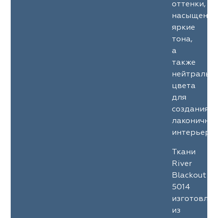
оттенки,
насыщенны
яркие
тона,
а
также
нейтральн
цвета
для
создания
лаконичны
интерьеров
Ткани
River
Blackout
5014
изготовле
из