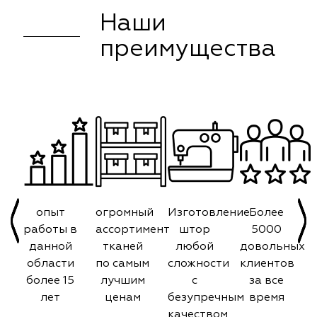
Наши
преимущества
опыт
огромный
Изготовление
Более
работы в
ассортимент
штор
5000
данной
тканей
любой
довольных
области
по самым
сложности
клиентов
более 15
лучшим
с
за все
лет
ценам
безупречным
время
качеством