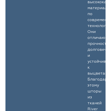
высококач
материало
по
современн
технология
Они
отличаютс
прочность
долговечн
и
устойчиво
к
выцветани
Благодаря
этому
шторы
из
тканей
River