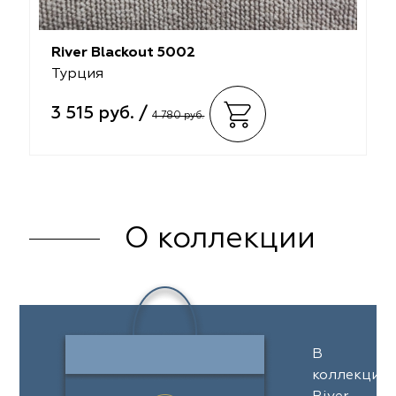
River Blackout 5002
Турция
3 515 руб. /
4 780 руб.
О коллекции
В
коллекции