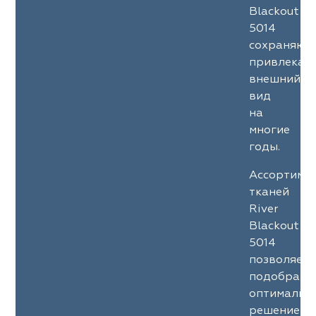
Blackout
5014
сохраняют
привлекат
внешний
вид
на
многие
годы.
Ассортиме
тканей
River
Blackout
5014
позволяет
подобрать
оптимальн
решение