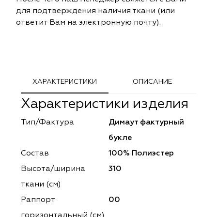
ephant
ephant
Altamarca
Altamarca
для подтверждения наличия ткани (или
ответит Вам на электронную почту).
ya
ya
Musso Durani
Musso Durani
 Luxe
 Luxe
Prime-Sama
Prime-Sama
mout
mout
Elysium
Elysium
ХАРАКТЕРИСТИКИ
ОПИСАНИЕ
Характеристики изделия
ko Line
ko Line
Forever
Forever
Тип/Фактура
Димаут фактурный
onto
onto
Lidoma Home
Lidoma Home
букле
obella
obella
Bondy
Bondy
Состав
100% Полиэстер
Высота/ширина
310
dotessuti
dotessuti
Cassandra
Cassandra
ткани (см)
ntex-M
ntex-M
Symphony
Symphony
Раппорт
00
горизонтальный (cм)