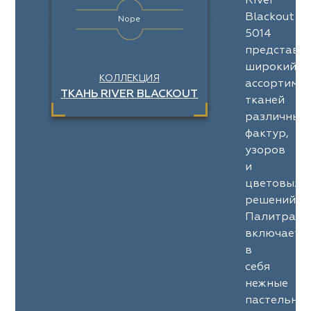
River
Blackout
Nope
5014
представл
широкий
КОЛЛЕКЦИЯ
ассортимен
ТКАНЬ RIVER BLACKOUT
тканей
различных
фактур,
узоров
и
цветовых
решений.
Палитра
включает
в
себя
нежные
пастельны