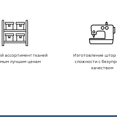
й ассортимент тканей
Изготовление штор
амым лучшим ценам
сложности с безуп
качеством