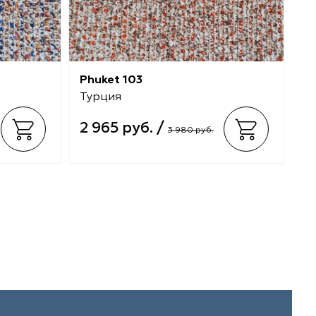
Phuket 103
Ph
Турция
Т
2 965 руб. /
2
3 980 руб.