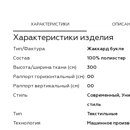
Adeko
Arya Home
ХАРАКТЕРИСТИКИ
ОПИСАН
Windeco
Adeko
Характеристики изделия
TD Collection
Windeco
Тип/Фактура
Жаккард букле
Esperanza
Laime Collection
Состав
100% полиэстер
Mona Lisa
Esperanza
Высота/ширина ткани (см)
300
Раппорт горизонтальный (cм)
00
Kerem
Mona Lisa
Раппорт вертикальный (см)
00
Dessange
Kerem
Стиль
Современный, Ун
стиль
Vip Camilla
Dessange
Тип
Текстильные
O'Interior Studio
Vip Camilla
Технология
Машинное произв