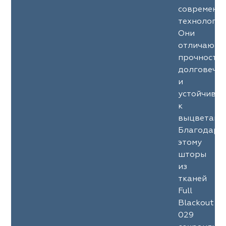
современн
технология
Они
отличаютс
прочность
долговечн
и
устойчиво
к
выцветани
Благодаря
этому
шторы
из
тканей
Full
Blackout
029