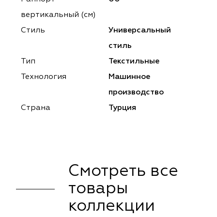
ena
ena
Philosophy
Philosophy
вертикальный (см)
as Prime
as Prime
Trento Studio
Nur
Стиль
Универсальный
стиль
cartina
ento Studio
Nur
LoomArt
Тип
Текстильные
om Art
cartina
Технология
Машинное
производство
Страна
Турция
Смотреть все
товары
коллекции