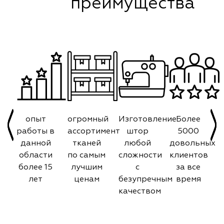
преимущества
опыт
огромный
Изготовление
Более
работы в
ассортимент
штор
5000
данной
тканей
любой
довольных
области
по самым
сложности
клиентов
более 15
лучшим
с
за все
лет
ценам
безупречным
время
качеством