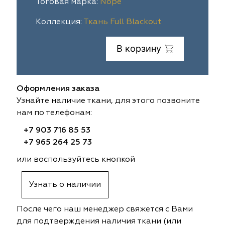
Тоговая марка:
Nope
ia
colab
Avgust
Sofia
Коллекция:
Ткань Full Blackout
til Express
gust
Megara
Megara
В корзину
sa
sa
Lyra
Lyra
Оформления заказа
ksan
ksan
Ultra fabrics
Ultra fabrics
Узнайте наличие ткани, для этого позвоните
нам по телефонам:
azontextile
azontextile
Lara
Lara
+7 903 716 85 53
eezz
eezz
WGART
WGART
+7 965 264 25 73
или воспользуйтесь кнопкой
a Textile
a Textile
INN textile
Textil Express
Узнать о наличии
nbrella
 textile
Laime Collection
Winbrella
После чего наш менеджер свяжется с Вами
etintex
etintex
Marufabrics
Marufabrics
для подтверждения наличия ткани (или