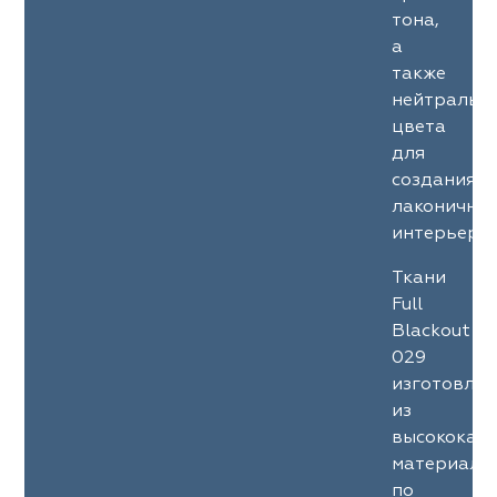
тона,
а
также
нейтральн
цвета
для
создания
лаконичны
интерьеров
Ткани
Full
Blackout
029
изготовле
из
высококач
материало
по