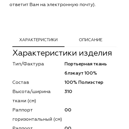
ответит Вам на электронную почту).
ephant
ephant
Altamarca
Altamarca
ya
ya
Musso Durani
Musso Durani
 Luxe
 Luxe
Prime-Sama
Prime-Sama
ХАРАКТЕРИСТИКИ
ОПИСАНИЕ
mout
mout
Elysium
Elysium
Характеристики изделия
ko Line
ko Line
Forever
Forever
Тип/Фактура
Портьерная ткань
блэкаут 100%
onto
onto
Lidoma Home
Lidoma Home
Состав
100% Полиэстер
obella
obella
Bondy
Bondy
Высота/ширина
310
ткани (см)
dotessuti
dotessuti
Cassandra
Cassandra
Раппорт
00
ntex-M
ntex-M
Symphony
Symphony
горизонтальный (cм)
Раппорт
00