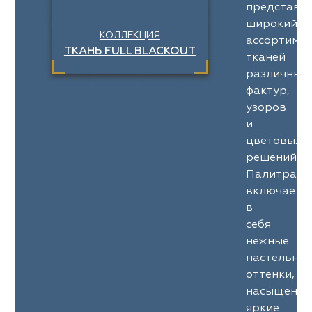
представл
широкий
КОЛЛЕКЦИЯ
ассортимен
ТКАНЬ FULL BLACKOUT
тканей
различных
фактур,
узоров
и
цветовых
решений.
Палитра
включает
в
себя
нежные
пастельны
оттенки,
насыщенны
яркие