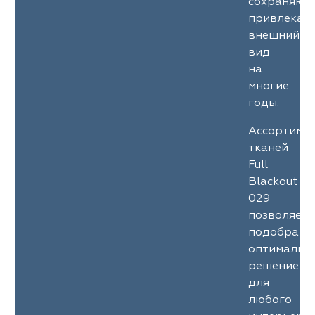
сохраняют
привлекат
внешний
вид
на
многие
годы.
Ассортиме
тканей
Full
Blackout
029
позволяет
подобрать
оптимальн
решение
для
любого