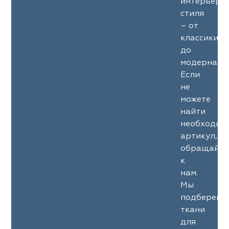
интерьерн
стиля
– от
классики
до
модерна.
Если
не
можете
найти
необходим
артикул,
обращайте
к
нам.
Мы
подберем
ткани
для