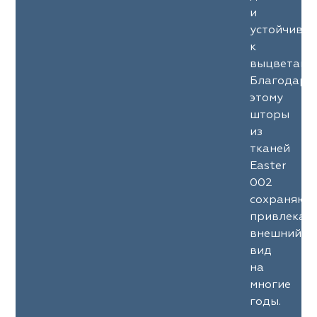
и
устойчиво
к
выцветани
Благодаря
этому
шторы
из
тканей
Easter
002
сохраняют
привлекат
внешний
вид
на
многие
годы.