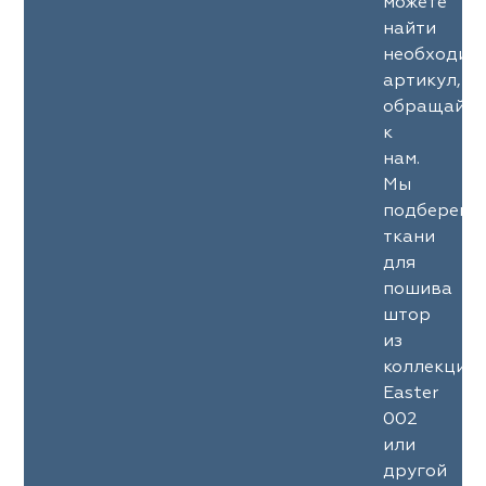
можете
найти
необходим
артикул,
обращайте
к
нам.
Мы
подберем
ткани
для
пошива
штор
из
коллекции
Easter
002
или
другой