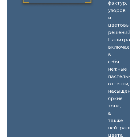
фактур,
узоров
и
цветовых
решений.
Палитра
включает
в
себя
нежные
пастельны
оттенки,
насыщенны
яркие
тона,
а
также
нейтральн
цвета