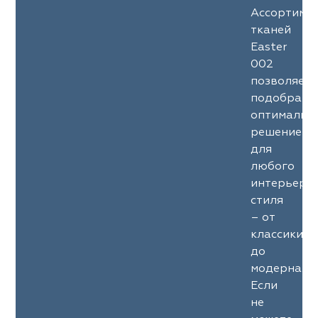
Ассортиме
тканей
Easter
002
позволяет
подобрать
оптимальн
решение
для
любого
интерьерн
стиля
– от
классики
до
модерна.
Если
не