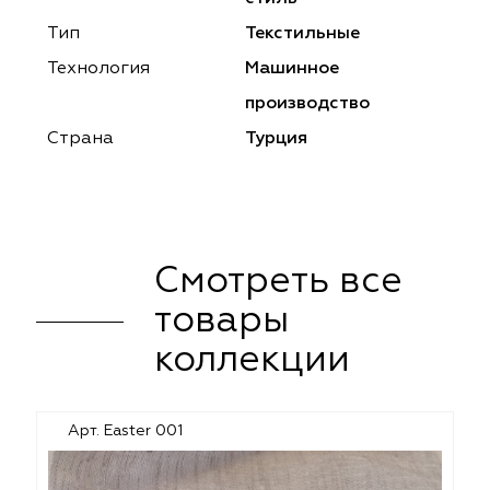
ena
ena
Philosophy
Philosophy
Тип
Текстильные
as Prime
as Prime
Trento Studio
Nur
Технология
Машинное
производство
cartina
ento Studio
Nur
LoomArt
Страна
Турция
om Art
cartina
Смотреть все
товары
коллекции
Арт. Easter 001