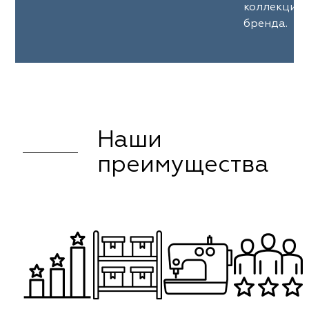
коллекции
бренда.
Наши
преимущества