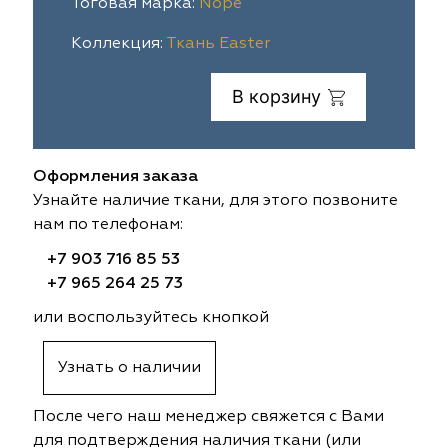
Тоговая марка:
Nope
ia
colab
Avgust
Sofia
Коллекция:
Ткань Easter
til Express
gust
Megara
Megara
В корзину
sa
sa
Lyra
Lyra
Оформления заказа
ksan
ksan
Ultra fabrics
Ultra fabrics
Узнайте наличие ткани, для этого позвоните
нам по телефонам:
azontextile
azontextile
Lara
Lara
+7 903 716 85 53
eezz
eezz
WGART
WGART
+7 965 264 25 73
или воспользуйтесь кнопкой
a Textile
a Textile
INN textile
Textil Express
Узнать о наличии
nbrella
 textile
Laime Collection
Winbrella
После чего наш менеджер свяжется с Вами
etintex
etintex
Marufabrics
Marufabrics
для подтверждения наличия ткани (или