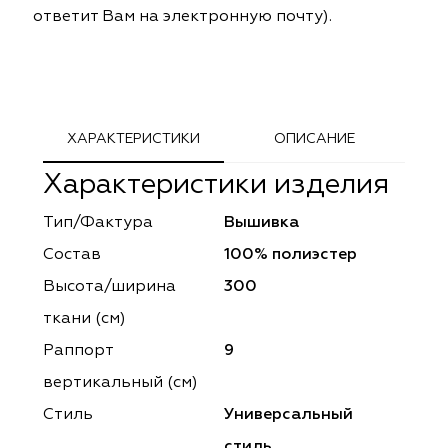
ответит Вам на электронную почту).
ephant
ephant
Altamarca
Altamarca
ya
ya
Musso Durani
Musso Durani
 Luxe
 Luxe
Prime-Sama
Prime-Sama
ХАРАКТЕРИСТИКИ
ОПИСАНИЕ
mout
mout
Elysium
Elysium
Характеристики изделия
ko Line
ko Line
Forever
Forever
Тип/Фактура
Вышивка
Состав
100% полиэстер
onto
onto
Lidoma Home
Lidoma Home
Высота/ширина
300
obella
obella
Bondy
Bondy
ткани (см)
Раппорт
9
dotessuti
dotessuti
Cassandra
Cassandra
вертикальный (см)
ntex-M
ntex-M
Symphony
Symphony
Стиль
Универсальный
стиль