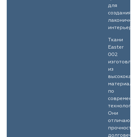
для
создания
лаконичны
интерьеров
Ткани
Easter
002
изготовле
из
высококач
материало
по
современн
технология
Они
отличаютс
прочность
долговечн