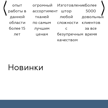
опыт
огромный
Изготовление
Более
работы в
ассортимент
штор
5000
данной
тканей
любой
довольных
области
по самым
сложности
клиентов
более 15
лучшим
с
за все
лет
ценам
безупречным
время
качеством
Новинки