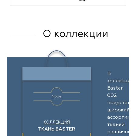
О коллекции
В
коллекции
Easter
002
Nope
представл
широкий
ассортимен
КОЛЛЕКЦИЯ
тканей
ТКАНЬ EASTER
различных