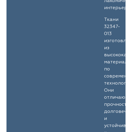
лаконичны
интерьеров
Ткани
32347-
013
изготовле
из
высококач
материало
по
современн
технология
Они
отличаютс
прочность
долговечн
и
устойчиво