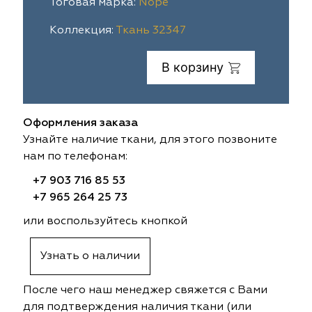
Тоговая марка:
Nope
ia
colab
Avgust
Sofia
Коллекция:
Ткань 32347
til Express
gust
Megara
Megara
В корзину
sa
sa
Lyra
Lyra
Оформления заказа
ksan
ksan
Ultra fabrics
Ultra fabrics
Узнайте наличие ткани, для этого позвоните
нам по телефонам:
azontextile
azontextile
Lara
Lara
+7 903 716 85 53
eezz
eezz
WGART
WGART
+7 965 264 25 73
или воспользуйтесь кнопкой
a Textile
a Textile
INN textile
Textil Express
Узнать о наличии
nbrella
 textile
Laime Collection
Winbrella
После чего наш менеджер свяжется с Вами
etintex
etintex
Marufabrics
Marufabrics
для подтверждения наличия ткани (или