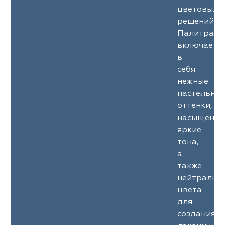
цветовых
решений.
Палитра
включает
в
себя
нежные
пастельны
оттенки,
насыщенны
яркие
тона,
а
также
нейтральн
цвета
для
создания