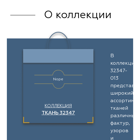
О коллекции
В
коллекции
32347-
013
Nope
представл
широкий
ассортимен
КОЛЛЕКЦИЯ
тканей
ТКАНЬ 32347
различных
фактур,
узоров
и