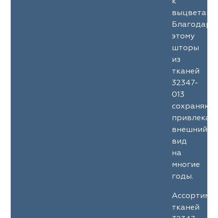
к
выцветани
Благодаря
этому
шторы
из
тканей
32347-
013
сохраняют
привлекат
внешний
вид
на
многие
годы.
Ассортиме
тканей