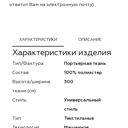
ответит Вам на электронную почту).
ephant
ephant
Altamarca
Altamarca
ya
ya
Musso Durani
Musso Durani
 Luxe
 Luxe
Prime-Sama
Prime-Sama
ХАРАКТЕРИСТИКИ
ОПИСАНИЕ
mout
mout
Elysium
Elysium
Характеристики изделия
ko Line
ko Line
Forever
Forever
Тип/Фактура
Портьерная ткань
Состав
100% полиэстер
onto
onto
Lidoma Home
Lidoma Home
Высота/ширина
300
obella
obella
Bondy
Bondy
ткани (см)
Стиль
Универсальный
dotessuti
dotessuti
Cassandra
Cassandra
стиль
ntex-M
ntex-M
Symphony
Symphony
Тип
Текстильные
Технология
Машинное