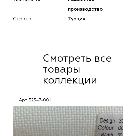
ena
ena
Philosophy
Philosophy
производство
as Prime
as Prime
Trento Studio
Nur
Страна
Турция
cartina
ento Studio
Nur
LoomArt
om Art
cartina
Смотреть все
товары
коллекции
Арт. 32347-001