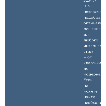
32347-
013
позволяет
подобрать
оптимальн
решение
для
любого
интерьерн
стиля
– от
классики
до
модерна.
Если
не
можете
найти
необходим