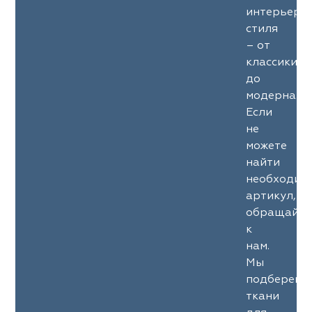
интерьерн
стиля
– от
классики
до
модерна.
Если
не
можете
найти
необходим
артикул,
обращайте
к
нам.
Мы
подберем
ткани