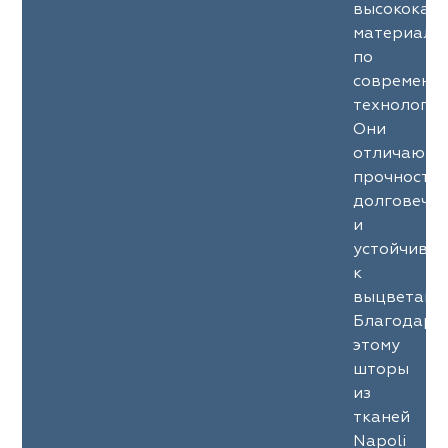
высококач
материало
по
современн
технология
Они
отличаютс
прочность
долговечн
и
устойчиво
к
выцветани
Благодаря
этому
шторы
из
тканей
Napoli