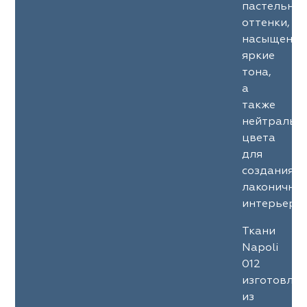
пастельны
оттенки,
насыщенны
яркие
тона,
а
также
нейтральн
цвета
для
создания
лаконичны
интерьеров
Ткани
Napoli
012
изготовле
из