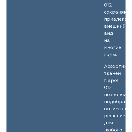
012
сохраняют
привлекат
внешний
вид
на
многие
годы.
Ассортиме
тканей
Napoli
012
позволяет
подобрать
оптимальн
решение
для
любого