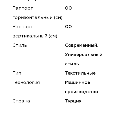
ena
ena
Philosophy
Philosophy
Раппорт
00
as Prime
as Prime
Trento Studio
Nur
горизонтальный (cм)
Раппорт
00
cartina
ento Studio
Nur
LoomArt
вертикальный (см)
om Art
cartina
Стиль
Современный,
Универсальный
стиль
Тип
Текстильные
Технология
Машинное
производство
Страна
Турция