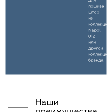
для
пошива
штор
из
коллекции
Napoli
012
или
другой
коллекции
бренда.
Наши
преимущества