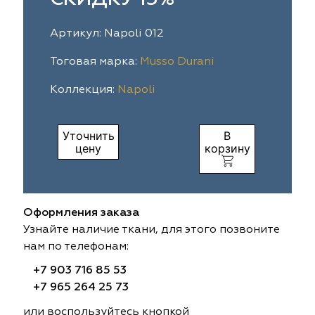
ia
colab
Avgust
Sofia
Артикул: Napoli 012
til Express
gust
Megara
Megara
Тоговая марка:
Musso Durani
Коллекция:
Napoli
sa
sa
Lyra
Lyra
ksan
ksan
Ultra fabrics
Ultra fabrics
Уточнить
В
цену
корзину
azontextile
azontextile
Lara
Lara
eezz
eezz
WGART
WGART
Оформления заказа
a Textile
a Textile
INN textile
Textil Express
Узнайте наличие ткани, для этого позвоните
нам по телефонам:
nbrella
 textile
Laime Collection
Winbrella
+7 903 716 85 53
+7 965 264 25 73
etintex
etintex
Marufabrics
Marufabrics
или воспользуйтесь кнопкой