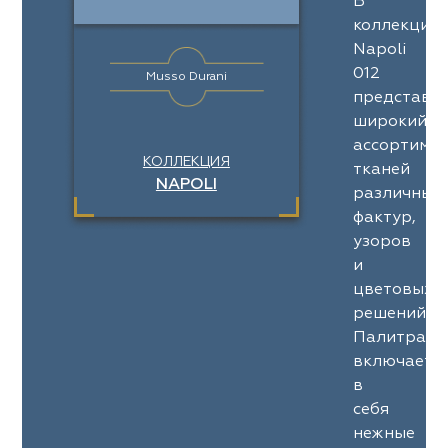
В
коллекции
Napoli
012
Musso Durani
представл
широкий
ассортимен
КОЛЛЕКЦИЯ
тканей
NAPOLI
различных
фактур,
узоров
и
цветовых
решений.
Палитра
включает
в
себя
нежные