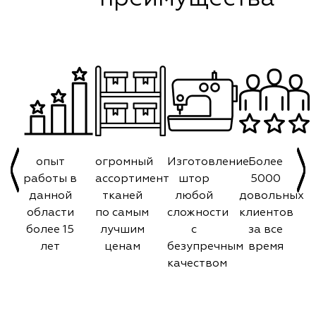
опыт
огромный
Изготовление
Более
работы в
ассортимент
штор
5000
данной
тканей
любой
довольных
области
по самым
сложности
клиентов
более 15
лучшим
с
за все
лет
ценам
безупречным
время
качеством