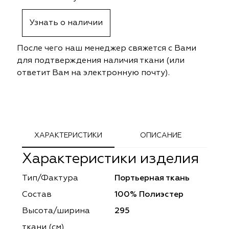
ephant
ephant
Altamarca
Altamarca
Узнать о наличии
ya
ya
Musso Durani
Musso Durani
После чего наш менеджер свяжется с Вами
 Luxe
 Luxe
Prime-Sama
Prime-Sama
для подтверждения наличия ткани (или
ответит Вам на электронную почту).
mout
mout
Elysium
Elysium
ko Line
ko Line
Forever
Forever
onto
onto
Lidoma Home
Lidoma Home
ХАРАКТЕРИСТИКИ
ОПИСАНИЕ
Характеристики изделия
obella
obella
Bondy
Bondy
Тип/Фактура
Портьерная ткань
dotessuti
dotessuti
Cassandra
Cassandra
Состав
100% Полиэстер
ntex-M
ntex-M
Symphony
Symphony
Высота/ширина
295
ткани (см)