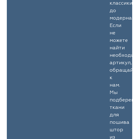
классики
до
модерна.
Если
не
можете
найти
необходим
артикул,
обращайте
к
нам.
Мы
подберем
ткани
для
пошива
штор
из