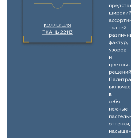
представл
широкий
ассортимен
КОЛЛЕКЦИЯ
тканей
ТКАНЬ 22113
различных
фактур,
узоров
и
цветовых
решений.
Палитра
включает
в
себя
нежные
пастельны
оттенки,
насыщенны