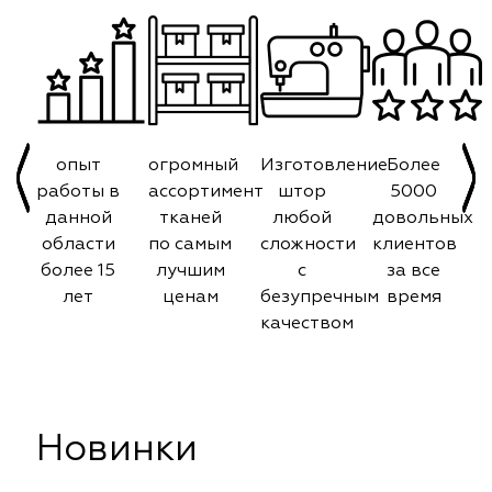
опыт
огромный
Изготовление
Более
работы в
ассортимент
штор
5000
данной
тканей
любой
довольных
области
по самым
сложности
клиентов
более 15
лучшим
с
за все
лет
ценам
безупречным
время
качеством
Новинки