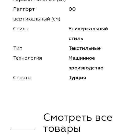
ena
ena
Philosophy
Philosophy
Раппорт
00
as Prime
as Prime
Trento Studio
Nur
вертикальный (см)
Стиль
Универсальный
cartina
ento Studio
Nur
LoomArt
стиль
om Art
cartina
Тип
Текстильные
Технология
Машинное
производство
Страна
Турция
Смотреть все
товары