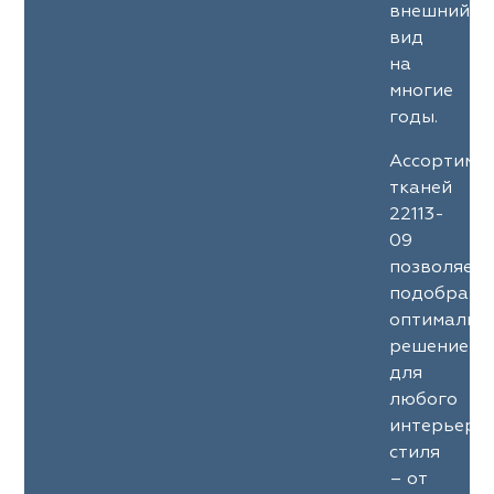
внешний
вид
на
многие
годы.
Ассортиме
тканей
22113-
09
позволяет
подобрать
оптимальн
решение
для
любого
интерьерн
стиля
– от