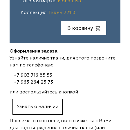
Тоговая марка:
Mona Lisa
ia
colab
Avgust
Sofia
Коллекция:
Ткань 22113
til Express
gust
Megara
Megara
В корзину
sa
sa
Lyra
Lyra
Оформления заказа
ksan
ksan
Ultra fabrics
Ultra fabrics
Узнайте наличие ткани, для этого позвоните
нам по телефонам:
azontextile
azontextile
Lara
Lara
+7 903 716 85 53
eezz
eezz
WGART
WGART
+7 965 264 25 73
или воспользуйтесь кнопкой
a Textile
a Textile
INN textile
Textil Express
Узнать о наличии
nbrella
 textile
Laime Collection
Winbrella
После чего наш менеджер свяжется с Вами
etintex
etintex
Marufabrics
Marufabrics
для подтверждения наличия ткани (или