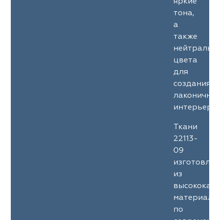
яркие
тона,
а
также
нейтральн
цвета
для
создания
лаконичны
интерьеров
Ткани
22113-
09
изготовле
из
высококач
материало
по