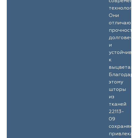
современн
технология
Они
отличаютс
прочность
долговечн
и
устойчиво
к
выцветани
Благодаря
этому
шторы
из
тканей
22113-
09
сохраняют
привлекат