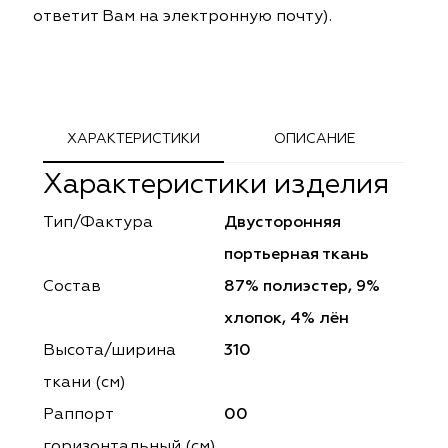
ответит Вам на электронную почту).
ephant
ephant
Altamarca
Altamarca
ya
ya
Musso Durani
Musso Durani
 Luxe
 Luxe
Prime-Sama
Prime-Sama
ХАРАКТЕРИСТИКИ
ОПИСАНИЕ
mout
mout
Elysium
Elysium
Характеристики изделия
ko Line
ko Line
Forever
Forever
Тип/Фактура
Двусторонняя
портьерная ткань
onto
onto
Lidoma Home
Lidoma Home
Состав
87% полиэстер, 9%
obella
obella
Bondy
Bondy
хлопок, 4% лён
Высота/ширина
310
dotessuti
dotessuti
Cassandra
Cassandra
ткани (см)
ntex-M
ntex-M
Symphony
Symphony
Раппорт
00
горизонтальный (cм)