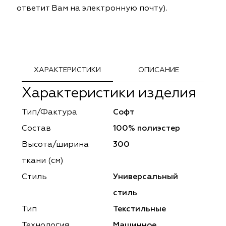
ответит Вам на электронную почту).
ephant
ephant
Altamarca
Altamarca
ya
ya
Musso Durani
Musso Durani
 Luxe
 Luxe
Prime-Sama
Prime-Sama
ХАРАКТЕРИСТИКИ
ОПИСАНИЕ
mout
mout
Elysium
Elysium
Характеристики изделия
ko Line
ko Line
Forever
Forever
Тип/Фактура
Софт
Состав
100% полиэстер
onto
onto
Lidoma Home
Lidoma Home
Высота/ширина
300
obella
obella
Bondy
Bondy
ткани (см)
Стиль
Универсальный
dotessuti
dotessuti
Cassandra
Cassandra
стиль
ntex-M
ntex-M
Symphony
Symphony
Тип
Текстильные
Технология
Машинное