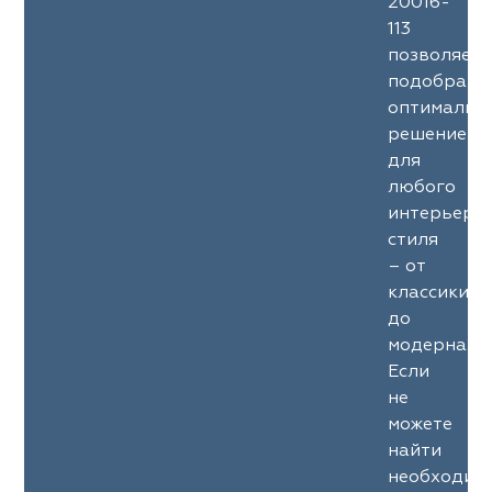
20016-
113
позволяет
подобрать
оптимальн
решение
для
любого
интерьерн
стиля
– от
классики
до
модерна.
Если
не
можете
найти
необходим