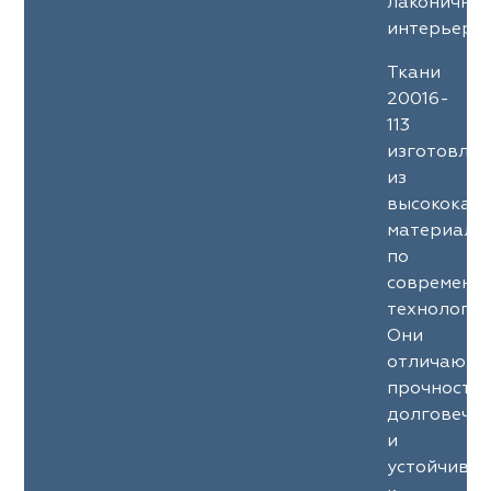
лаконичны
интерьеров
Ткани
20016-
113
изготовле
из
высококач
материало
по
современн
технология
Они
отличаютс
прочность
долговечн
и
устойчиво