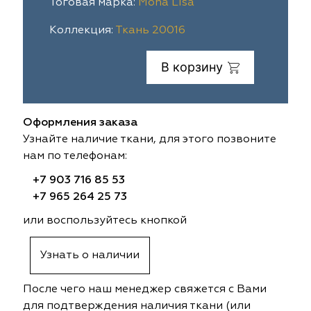
Тоговая марка:
Mona Lisa
ia
colab
Avgust
Sofia
Коллекция:
Ткань 20016
til Express
gust
Megara
Megara
В корзину
sa
sa
Lyra
Lyra
Оформления заказа
ksan
ksan
Ultra fabrics
Ultra fabrics
Узнайте наличие ткани, для этого позвоните
нам по телефонам:
azontextile
azontextile
Lara
Lara
+7 903 716 85 53
eezz
eezz
WGART
WGART
+7 965 264 25 73
или воспользуйтесь кнопкой
a Textile
a Textile
INN textile
Textil Express
Узнать о наличии
nbrella
 textile
Laime Collection
Winbrella
После чего наш менеджер свяжется с Вами
etintex
etintex
Marufabrics
Marufabrics
для подтверждения наличия ткани (или