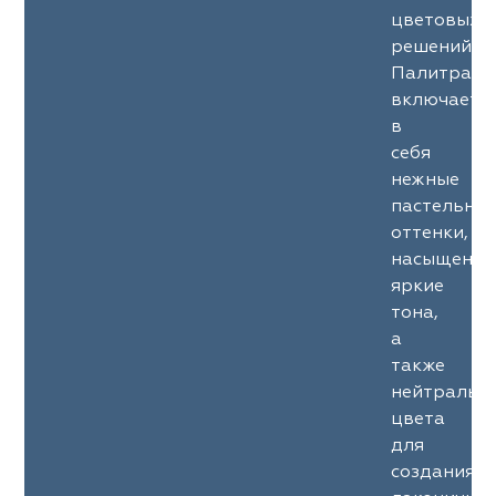
цветовых
решений.
Палитра
включает
в
себя
нежные
пастельны
оттенки,
насыщенны
яркие
тона,
а
также
нейтральн
цвета
для
создания