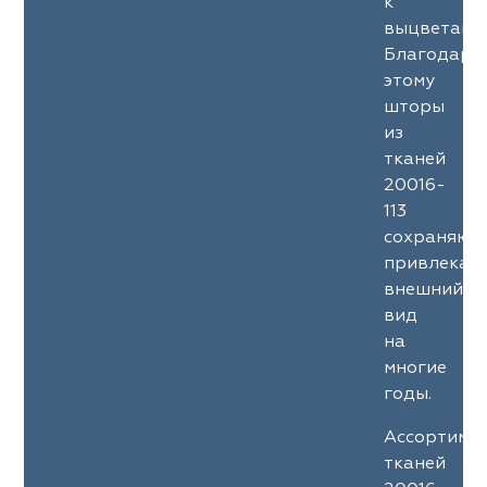
к
выцветани
Благодаря
этому
шторы
из
тканей
20016-
113
сохраняют
привлекат
внешний
вид
на
многие
годы.
Ассортиме
тканей