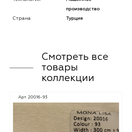
ena
ena
Philosophy
Philosophy
производство
as Prime
as Prime
Trento Studio
Nur
Страна
Турция
cartina
ento Studio
Nur
LoomArt
om Art
cartina
Смотреть все
товары
коллекции
Арт. 20016-93