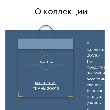
О коллекции
В
коллекции
20016-
113
Mona Lisa
представл
широкий
ассортимен
КОЛЛЕКЦИЯ
тканей
ТКАНЬ 20016
различных
фактур,
узоров
и