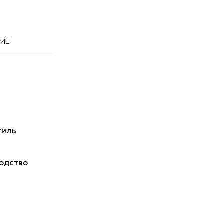
ИЕ
тиль
одство