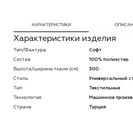
Adeko
Arya Home
ХАРАКТЕРИСТИКИ
ОПИСАН
Windeco
Adeko
Характеристики изделия
TD Collection
Windeco
Тип/Фактура
Софт
Esperanza
Laime Collection
Состав
100% полиэстер
Mona Lisa
Esperanza
Высота/ширина ткани (см)
300
Стиль
Универсальный с
Kerem
Mona Lisa
Тип
Текстильные
Dessange
Kerem
Технология
Машинное произв
Страна
Турция
Vip Camilla
Dessange
O'Interior Studio
Vip Camilla