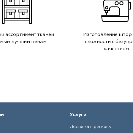
й ассортимент тканей
Изготовление штор
амым лучшим ценам
сложности с безуп
качеством
ии
Услуги
Доставка в регионы