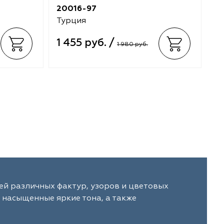
20016-97
2
Турция
Т
1 455 руб. /
1
1 980 руб.
ей различных фактур, узоров и цветовых
 насыщенные яркие тона, а также