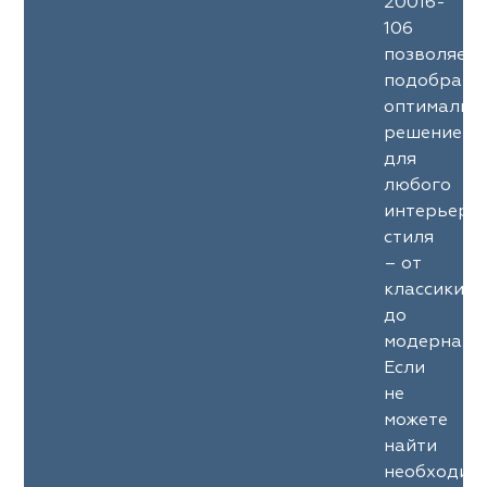
20016-
106
позволяет
подобрать
оптимальн
решение
для
любого
интерьерн
стиля
– от
классики
до
модерна.
Если
не
можете
найти
необходим