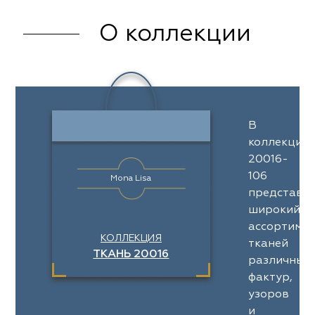
О коллекции
В
коллекции
20016-
106
Mona Lisa
представл
широкий
ассортимен
КОЛЛЕКЦИЯ
тканей
ТКАНЬ 20016
различных
фактур,
узоров
и