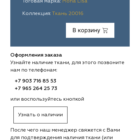
Тоговая марка:
Mona Lisa
ia
colab
Avgust
Sofia
Коллекция:
Ткань 20016
til Express
gust
Megara
Megara
В корзину
sa
sa
Lyra
Lyra
Оформления заказа
ksan
ksan
Ultra fabrics
Ultra fabrics
Узнайте наличие ткани, для этого позвоните
нам по телефонам:
azontextile
azontextile
Lara
Lara
+7 903 716 85 53
eezz
eezz
WGART
WGART
+7 965 264 25 73
или воспользуйтесь кнопкой
a Textile
a Textile
INN textile
Textil Express
Узнать о наличии
nbrella
 textile
Laime Collection
Winbrella
После чего наш менеджер свяжется с Вами
etintex
etintex
Marufabrics
Marufabrics
для подтверждения наличия ткани (или