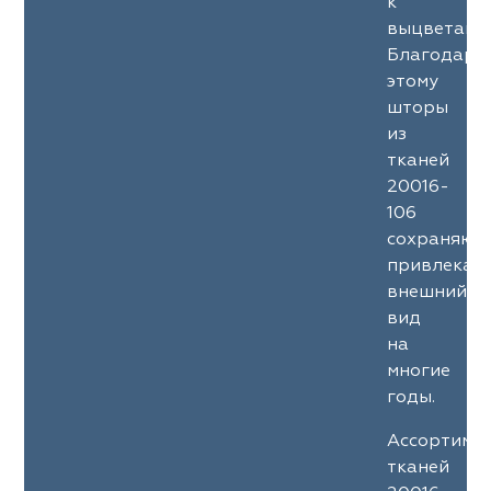
к
выцветани
Благодаря
этому
шторы
из
тканей
20016-
106
сохраняют
привлекат
внешний
вид
на
многие
годы.
Ассортиме
тканей