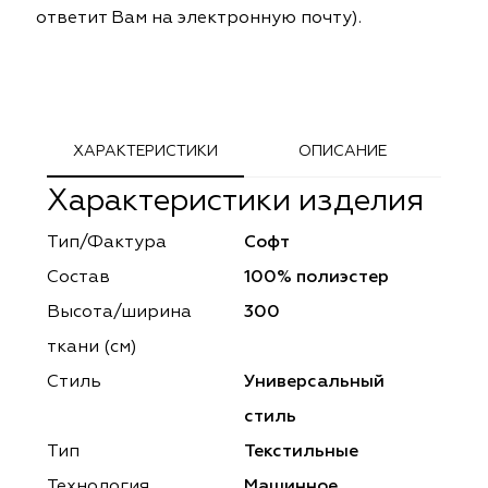
ответит Вам на электронную почту).
ephant
ephant
Altamarca
Altamarca
ya
ya
Musso Durani
Musso Durani
 Luxe
 Luxe
Prime-Sama
Prime-Sama
ХАРАКТЕРИСТИКИ
ОПИСАНИЕ
mout
mout
Elysium
Elysium
Характеристики изделия
ko Line
ko Line
Forever
Forever
Тип/Фактура
Софт
Состав
100% полиэстер
onto
onto
Lidoma Home
Lidoma Home
Высота/ширина
300
obella
obella
Bondy
Bondy
ткани (см)
Стиль
Универсальный
dotessuti
dotessuti
Cassandra
Cassandra
стиль
ntex-M
ntex-M
Symphony
Symphony
Тип
Текстильные
Технология
Машинное