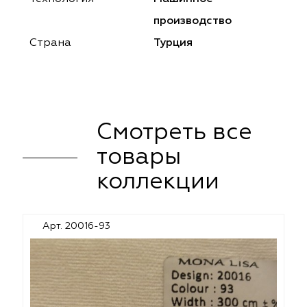
ena
ena
Philosophy
Philosophy
производство
as Prime
as Prime
Trento Studio
Nur
Страна
Турция
cartina
ento Studio
Nur
LoomArt
om Art
cartina
Смотреть все
товары
коллекции
Арт. 20016-93