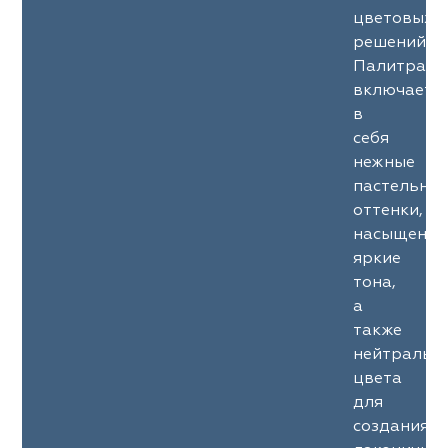
цветовых
решений.
Палитра
включает
в
себя
нежные
пастельны
оттенки,
насыщенны
яркие
тона,
а
также
нейтральн
цвета
для
создания