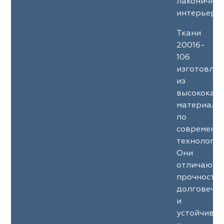
лаконичны
интерьеров
Ткани
20016-
106
изготовле
из
высококач
материало
по
современн
технология
Они
отличаютс
прочность
долговечн
и
устойчиво