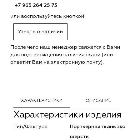
ephant
ephant
Altamarca
Altamarca
+7 965 264 25 73
или воспользуйтесь кнопкой
ya
ya
Musso Durani
Musso Durani
Узнать о наличии
 Luxe
 Luxe
Prime-Sama
Prime-Sama
После чего наш менеджер свяжется с Вами
mout
mout
Elysium
Elysium
для подтверждения наличия ткани (или
ответит Вам на электронную почту).
ko Line
ko Line
Forever
Forever
onto
onto
Lidoma Home
Lidoma Home
obella
obella
Bondy
Bondy
ХАРАКТЕРИСТИКИ
ОПИСАНИЕ
dotessuti
dotessuti
Cassandra
Cassandra
Характеристики изделия
ntex-M
ntex-M
Symphony
Symphony
Тип/Фактура
Портьерная ткань эко
шерсть