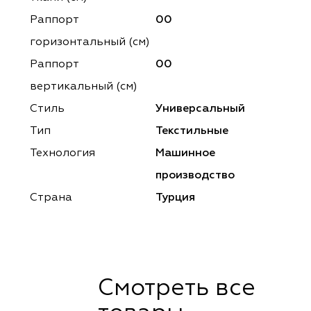
ena
ena
Philosophy
Philosophy
Раппорт
00
as Prime
as Prime
Trento Studio
Nur
горизонтальный (cм)
Раппорт
00
cartina
ento Studio
Nur
LoomArt
вертикальный (см)
om Art
cartina
Стиль
Универсальный
Тип
Текстильные
Технология
Машинное
производство
Страна
Турция
Смотреть все