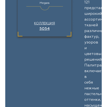
121
Megara
представл
широкий
ассортимен
КОЛЛЕКЦИЯ
тканей
5054
различных
фактур,
узоров
и
цветовых
решений.
Палитра
включает
в
себя
нежные
пастельны
оттенки,
насыщенны