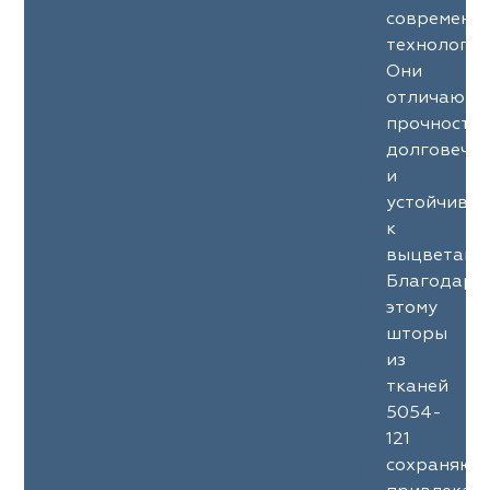
современн
технология
Они
отличаютс
прочность
долговечн
и
устойчиво
к
выцветани
Благодаря
этому
шторы
из
тканей
5054-
121
сохраняют