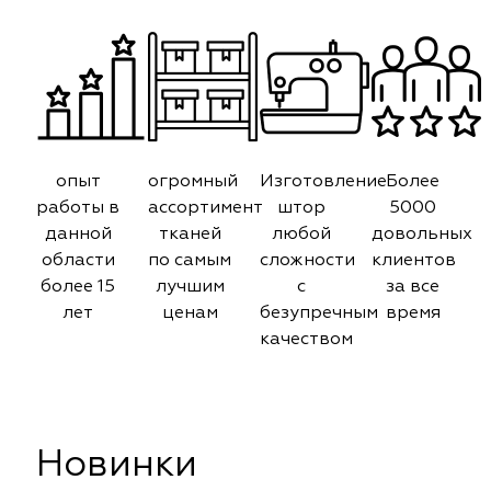
опыт
огромный
Изготовление
Более
работы в
ассортимент
штор
5000
данной
тканей
любой
довольных
области
по самым
сложности
клиентов
более 15
лучшим
с
за все
лет
ценам
безупречным
время
качеством
Новинки