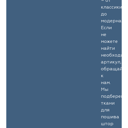
– от
классики
до
модерна.
Если
не
можете
найти
необходим
артикул,
обращайте
к
нам.
Мы
подберем
ткани
для
пошива
штор