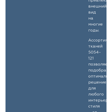
привлекат
внешний
вид
на
многие
годы.
Ассортиме
тканей
5054-
121
позволяет
подобрать
оптимальн
решение
для
любого
интерьерн
стиля