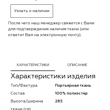
ephant
ephant
Altamarca
Altamarca
Узнать о наличии
ya
ya
Musso Durani
Musso Durani
После чего наш менеджер свяжется с Вами
 Luxe
 Luxe
Prime-Sama
Prime-Sama
для подтверждения наличия ткани (или
ответит Вам на электронную почту).
mout
mout
Elysium
Elysium
ko Line
ko Line
Forever
Forever
onto
onto
Lidoma Home
Lidoma Home
ХАРАКТЕРИСТИКИ
ОПИСАНИЕ
Характеристики изделия
obella
obella
Bondy
Bondy
Тип/Фактура
Портьерная ткань
dotessuti
dotessuti
Cassandra
Cassandra
Состав
100% полиэстер
ntex-M
ntex-M
Symphony
Symphony
Высота/ширина
285
ткани (см)