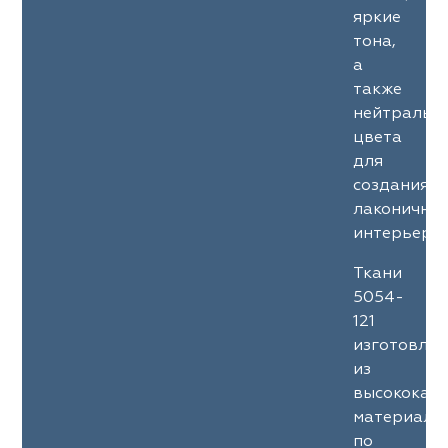
яркие
тона,
а
также
нейтральн
цвета
для
создания
лаконичны
интерьеров
Ткани
5054-
121
изготовле
из
высококач
материало
по