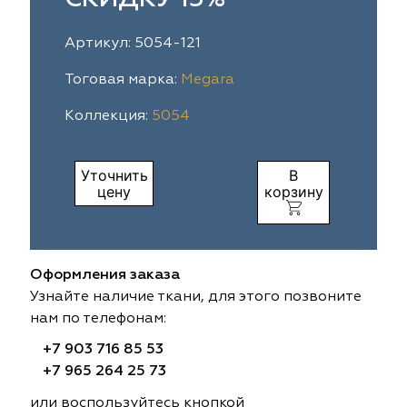
ia
colab
Avgust
Sofia
Артикул: 5054-121
til Express
gust
Megara
Megara
Тоговая марка:
Megara
Коллекция:
5054
sa
sa
Lyra
Lyra
ksan
ksan
Ultra fabrics
Ultra fabrics
Уточнить
В
цену
корзину
azontextile
azontextile
Lara
Lara
eezz
eezz
WGART
WGART
Оформления заказа
a Textile
a Textile
INN textile
Textil Express
Узнайте наличие ткани, для этого позвоните
нам по телефонам:
nbrella
 textile
Laime Collection
Winbrella
+7 903 716 85 53
+7 965 264 25 73
etintex
etintex
Marufabrics
Marufabrics
или воспользуйтесь кнопкой