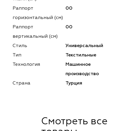
ena
ena
Philosophy
Philosophy
Раппорт
00
as Prime
as Prime
Trento Studio
Nur
горизонтальный (cм)
Раппорт
00
cartina
ento Studio
Nur
LoomArt
вертикальный (см)
om Art
cartina
Стиль
Универсальный
Тип
Текстильные
Технология
Машинное
производство
Страна
Турция
Смотреть все