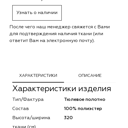
ephant
ephant
Altamarca
Altamarca
Узнать о наличии
ya
ya
Musso Durani
Musso Durani
После чего наш менеджер свяжется с Вами
 Luxe
 Luxe
Prime-Sama
Prime-Sama
для подтверждения наличия ткани (или
ответит Вам на электронную почту).
mout
mout
Elysium
Elysium
ko Line
ko Line
Forever
Forever
onto
onto
Lidoma Home
Lidoma Home
ХАРАКТЕРИСТИКИ
ОПИСАНИЕ
Характеристики изделия
obella
obella
Bondy
Bondy
Тип/Фактура
Тюлевое полотно
dotessuti
dotessuti
Cassandra
Cassandra
Состав
100% полиэстер
ntex-M
ntex-M
Symphony
Symphony
Высота/ширина
320
ткани (см)