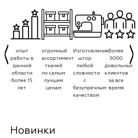
опыт
огромный
Изготовление
Более
работы в
ассортимент
штор
5000
данной
тканей
любой
довольных
области
по самым
сложности
клиентов
более 15
лучшим
с
за все
лет
ценам
безупречным
время
качеством
Новинки