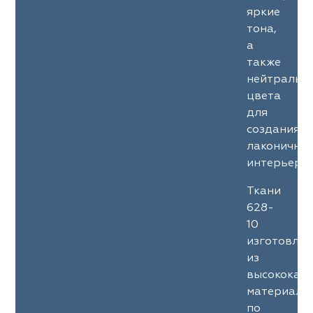
яркие
тона,
а
также
нейтральн
цвета
для
создания
лаконичны
интерьеров
Ткани
628-
10
изготовле
из
высококач
материало
по