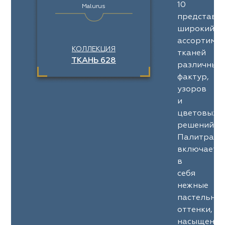
10
Malurus
представл
широкий
ассортимен
КОЛЛЕКЦИЯ
тканей
ТКАНЬ 628
различных
фактур,
узоров
и
цветовых
решений.
Палитра
включает
в
себя
нежные
пастельны
оттенки,
насыщенны