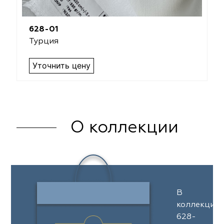
628-01
Турция
Уточнить цену
О коллекции
В
коллекции
628-