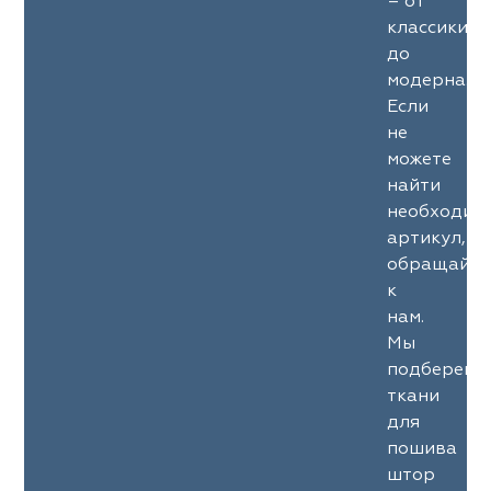
– от
классики
до
модерна.
Если
не
можете
найти
необходим
артикул,
обращайте
к
нам.
Мы
подберем
ткани
для
пошива
штор