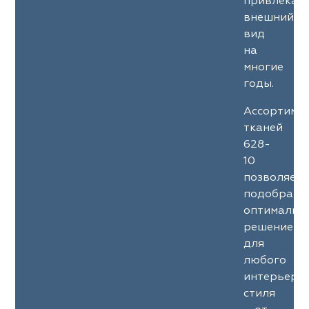
привлекат
внешний
вид
на
многие
годы.
Ассортиме
тканей
628-
10
позволяет
подобрать
оптимальн
решение
для
любого
интерьерн
стиля