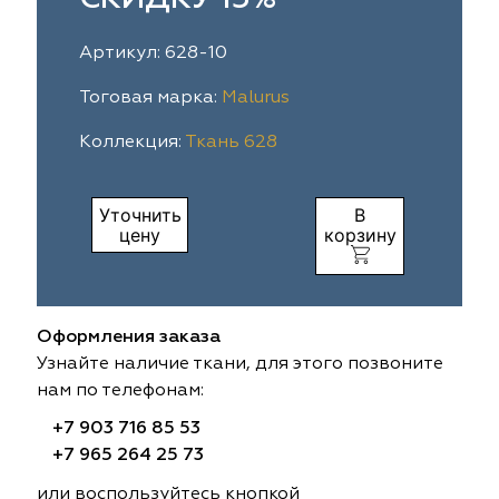
ia
colab
Avgust
Sofia
Артикул: 628-10
til Express
gust
Megara
Megara
Тоговая марка:
Malurus
Коллекция:
Ткань 628
sa
sa
Lyra
Lyra
ksan
ksan
Ultra fabrics
Ultra fabrics
Уточнить
В
цену
корзину
azontextile
azontextile
Lara
Lara
eezz
eezz
WGART
WGART
Оформления заказа
a Textile
a Textile
INN textile
Textil Express
Узнайте наличие ткани, для этого позвоните
нам по телефонам:
nbrella
 textile
Laime Collection
Winbrella
+7 903 716 85 53
+7 965 264 25 73
etintex
etintex
Marufabrics
Marufabrics
или воспользуйтесь кнопкой