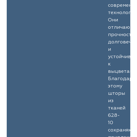
современн
технология
Они
отличаютс
прочность
долговечн
и
устойчиво
к
выцветани
Благодаря
этому
шторы
из
тканей
628-
10
сохраняют