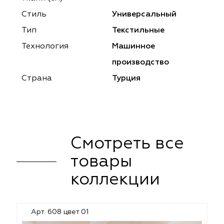
ena
ena
Philosophy
Philosophy
Стиль
Универсальный
as Prime
as Prime
Trento Studio
Nur
Тип
Текстильные
Технология
Машинное
cartina
ento Studio
Nur
LoomArt
производство
om Art
cartina
Страна
Турция
Смотреть все
товары
коллекции
Арт. 608 цвет 01