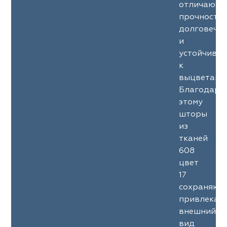
отличаютс
прочность
долговечн
и
устойчиво
к
выцветани
Благодаря
этому
шторы
из
тканей
608
цвет
17
сохраняют
привлекат
внешний
вид