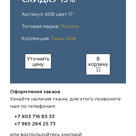
ia
colab
Avgust
Sofia
Артикул: 608 цвет 17
til Express
gust
Megara
Megara
Тоговая марка:
Malurus
Коллекция:
Ткань 608
sa
sa
Lyra
Lyra
ksan
ksan
Ultra fabrics
Ultra fabrics
Уточнить
В
цену
корзину
azontextile
azontextile
Lara
Lara
eezz
eezz
WGART
WGART
Оформления заказа
a Textile
a Textile
INN textile
Textil Express
Узнайте наличие ткани, для этого позвоните
нам по телефонам:
nbrella
 textile
Laime Collection
Winbrella
+7 903 716 85 53
+7 965 264 25 73
etintex
etintex
Marufabrics
Marufabrics
или воспользуйтесь кнопкой