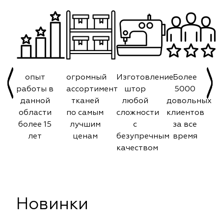
опыт
огромный
Изготовление
Более
работы в
ассортимент
штор
5000
данной
тканей
любой
довольных
области
по самым
сложности
клиентов
более 15
лучшим
с
за все
лет
ценам
безупречным
время
качеством
Новинки