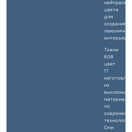
нейтральн
цвета
для
создания
лаконичны
интерьеров
Ткани
608
цвет
17
изготовле
из
высококач
материало
по
современн
технология
Они