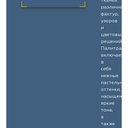
тканей
различных
фактур,
узоров
и
цветовых
решений.
Палитра
включает
в
себя
нежные
пастельны
оттенки,
насыщенны
яркие
тона,
а
также