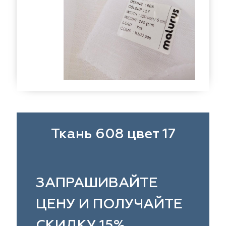
eko
ya Home
Windeco
Adeko
 Collection
ndeco
Esperanza
Laime Collection
na Lisa
peranza
Kerem
Mona Lisa
ssange
rem
Vip Camilla
Dessange
nterior
O'Interior
 Camilla
Malurus
udio
Studio
rk Deco
lurus
Dr.Deco
Park Deco
Ткань 608 цвет 17
stex
stex
Hasbor
Dr.Deco
ie
sbor
Black
Jolie
ЗАПРАШИВАЙТЕ
pe
pe
VRN Home
Black
ЦЕНУ И ПОЛУЧАЙТЕ
lange
N Home
Decolab
Melange
СКИДКУ 15%