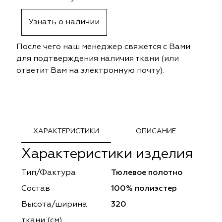
ephant
ephant
Altamarca
Altamarca
Узнать о наличии
ya
ya
Musso Durani
Musso Durani
После чего наш менеджер свяжется с Вами
 Luxe
 Luxe
Prime-Sama
Prime-Sama
для подтверждения наличия ткани (или
ответит Вам на электронную почту).
mout
mout
Elysium
Elysium
ko Line
ko Line
Forever
Forever
onto
onto
Lidoma Home
Lidoma Home
ХАРАКТЕРИСТИКИ
ОПИСАНИЕ
Характеристики изделия
obella
obella
Bondy
Bondy
Тип/Фактура
Тюлевое полотно
dotessuti
dotessuti
Cassandra
Cassandra
Состав
100% полиэстер
ntex-M
ntex-M
Symphony
Symphony
Высота/ширина
320
ткани (см)