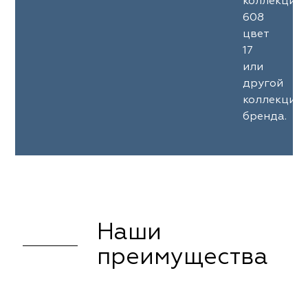
коллекции
608
цвет
17
или
другой
коллекции
бренда.
Наши
преимущества