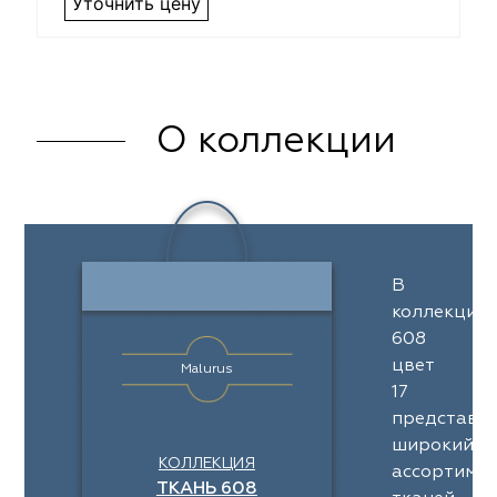
Уточнить цену
О коллекции
В
коллекции
608
цвет
Malurus
17
представл
широкий
КОЛЛЕКЦИЯ
ассортимен
ТКАНЬ 608