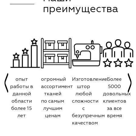
преимущества
опыт
огромный
Изготовление
Более
работы в
ассортимент
штор
5000
данной
тканей
любой
довольных
области
по самым
сложности
клиентов
более 15
лучшим
с
за все
лет
ценам
безупречным
время
качеством