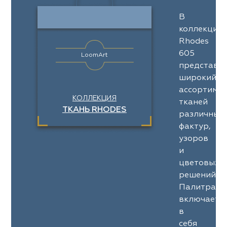
В
коллекции
Rhodes
605
LoomArt
представл
широкий
ассортимен
КОЛЛЕКЦИЯ
тканей
ТКАНЬ RHODES
различных
фактур,
узоров
и
цветовых
решений.
Палитра
включает
в
себя