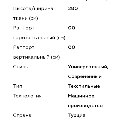
ena
ena
Philosophy
Philosophy
Высота/ширина
280
as Prime
as Prime
Trento Studio
Nur
ткани (см)
Раппорт
00
cartina
ento Studio
Nur
LoomArt
горизонтальный (cм)
om Art
cartina
Раппорт
00
вертикальный (см)
Стиль
Универсальный,
Современный
Тип
Текстильные
Технология
Машинное
производство
Страна
Турция