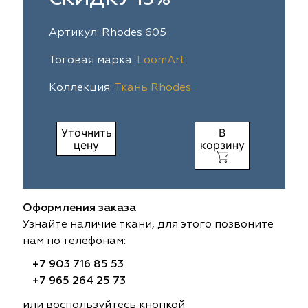
ia
colab
Avgust
Sofia
Артикул: Rhodes 605
til Express
gust
Megara
Megara
Тоговая марка:
LoomArt
Коллекция:
Ткань Rhodes
sa
sa
Lyra
Lyra
ksan
ksan
Ultra fabrics
Ultra fabrics
Уточнить
В
цену
корзину
azontextile
azontextile
Lara
Lara
eezz
eezz
WGART
WGART
Оформления заказа
a Textile
a Textile
INN textile
Textil Express
Узнайте наличие ткани, для этого позвоните
нам по телефонам:
nbrella
 textile
Laime Collection
Winbrella
+7 903 716 85 53
+7 965 264 25 73
etintex
etintex
Marufabrics
Marufabrics
или воспользуйтесь кнопкой