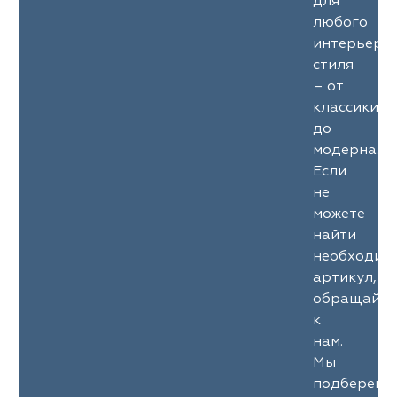
для
любого
интерьерн
стиля
– от
классики
до
модерна.
Если
не
можете
найти
необходим
артикул,
обращайте
к
нам.
Мы
подберем