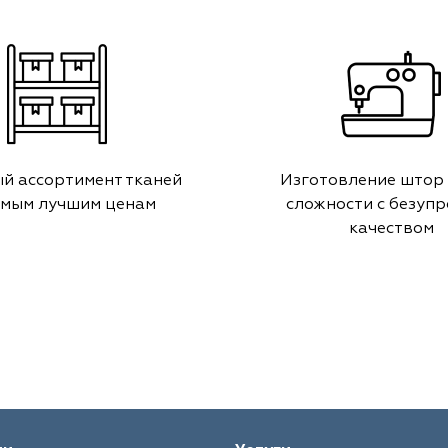
й ассортимент тканей
Изготовление штор
амым лучшим ценам
сложности с безуп
качеством