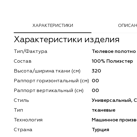
Adeko
Arya Home
ХАРАКТЕРИСТИКИ
ОПИСАН
Windeco
Adeko
Характеристики изделия
TD Collection
Windeco
Тип/Фактура
Тюлевое полотно
Esperanza
Laime Collection
Состав
100% Полиэстер
Mona Lisa
Esperanza
Высота/ширина ткани (см)
320
Раппорт горизонтальный (cм)
00
Kerem
Mona Lisa
Раппорт вертикальный (см)
00
Dessange
Kerem
Стиль
Универсальный, 
Тип
тканевые
Vip Camilla
Dessange
Технология
Машинное произв
O'Interior Studio
Vip Camilla
Страна
Турция