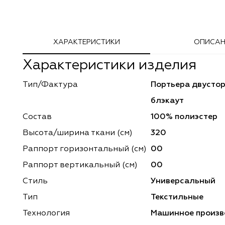
Adeko
Arya Home
ХАРАКТЕРИСТИКИ
ОПИСАН
Windeco
Adeko
Характеристики изделия
TD Collection
Windeco
Тип/Фактура
Портьера двусто
Esperanza
Laime Collection
блэкаут
Mona Lisa
Esperanza
Состав
100% полиэстер
Высота/ширина ткани (см)
320
Kerem
Mona Lisa
Раппорт горизонтальный (cм)
00
Dessange
Kerem
Раппорт вертикальный (см)
00
Стиль
Универсальный
Vip Camilla
Dessange
Тип
Текстильные
O'Interior Studio
Vip Camilla
Технология
Машинное произв