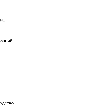
ИЕ
ронний
одство