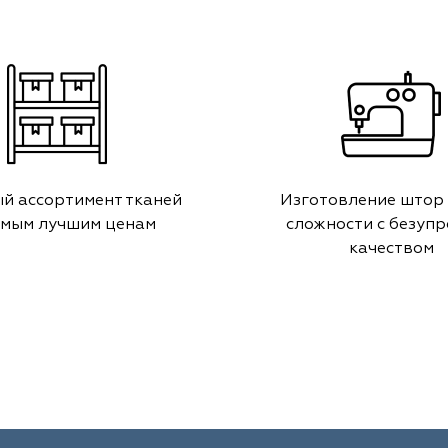
й ассортимент тканей
Изготовление штор
амым лучшим ценам
сложности с безуп
качеством