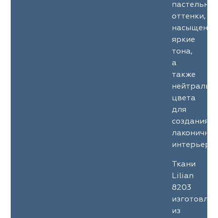
пастельны
оттенки,
насыщенны
яркие
тона,
а
также
нейтральн
цвета
для
создания
лаконичны
интерьеров
Ткани
Lilian
8203
изготовле
из