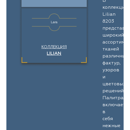
В
коллекции
Lilian
8203
Lara
представл
широкий
ассортимен
КОЛЛЕКЦИЯ
тканей
LILIAN
различных
фактур,
узоров
и
цветовых
решений.
Палитра
включает
в
себя
нежные