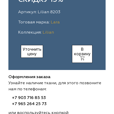
ia
colab
Avgust
Sofia
Артикул: Lilian 8203
til Express
gust
Megara
Megara
Тоговая марка:
Lara
Коллекция:
Lilian
sa
sa
Lyra
Lyra
ksan
ksan
Ultra fabrics
Ultra fabrics
Уточнить
В
цену
корзину
azontextile
azontextile
Lara
Lara
eezz
eezz
WGART
WGART
Оформления заказа
a Textile
a Textile
INN textile
Textil Express
Узнайте наличие ткани, для этого позвоните
нам по телефонам:
nbrella
 textile
Laime Collection
Winbrella
+7 903 716 85 53
+7 965 264 25 73
etintex
etintex
Marufabrics
Marufabrics
или воспользуйтесь кнопкой