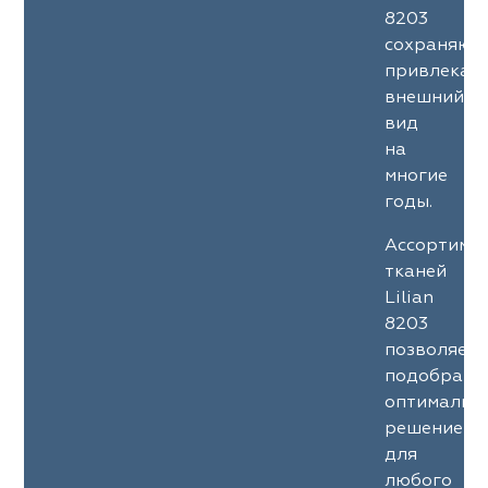
8203
сохраняют
привлекат
внешний
вид
на
многие
годы.
Ассортиме
тканей
Lilian
8203
позволяет
подобрать
оптимальн
решение
для
любого