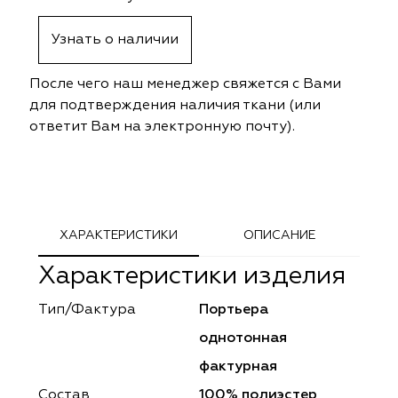
ephant
ephant
Altamarca
Altamarca
Узнать о наличии
ya
ya
Musso Durani
Musso Durani
После чего наш менеджер свяжется с Вами
 Luxe
 Luxe
Prime-Sama
Prime-Sama
для подтверждения наличия ткани (или
ответит Вам на электронную почту).
mout
mout
Elysium
Elysium
ko Line
ko Line
Forever
Forever
onto
onto
Lidoma Home
Lidoma Home
ХАРАКТЕРИСТИКИ
ОПИСАНИЕ
Характеристики изделия
obella
obella
Bondy
Bondy
Тип/Фактура
Портьера
dotessuti
dotessuti
Cassandra
Cassandra
однотонная
ntex-M
ntex-M
Symphony
Symphony
фактурная
Состав
100% полиэстер