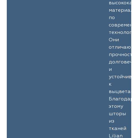
высококач
материало
по
современн
технология
Они
отличаютс
прочность
долговечн
и
устойчиво
к
выцветани
Благодаря
этому
шторы
из
тканей
Lilian