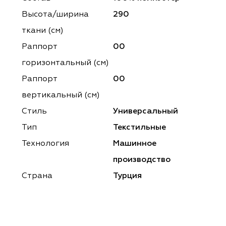
ena
ena
Philosophy
Philosophy
Высота/ширина
290
as Prime
as Prime
Trento Studio
Nur
ткани (см)
Раппорт
00
cartina
ento Studio
Nur
LoomArt
горизонтальный (cм)
om Art
cartina
Раппорт
00
вертикальный (см)
Стиль
Универсальный
Тип
Текстильные
Технология
Машинное
производство
Страна
Турция