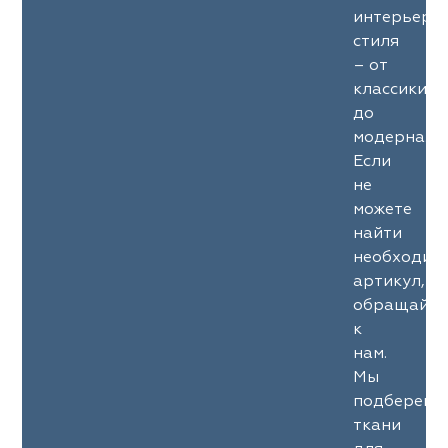
интерьерн
стиля
– от
классики
до
модерна.
Если
не
можете
найти
необходим
артикул,
обращайте
к
нам.
Мы
подберем
ткани