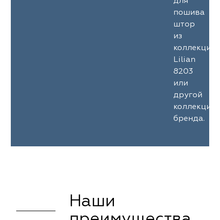
для
пошива
штор
из
коллекции
Lilian
8203
или
другой
коллекции
бренда.
Наши
преимущества