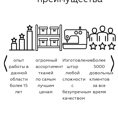
опыт
огромный
Изготовление
Более
работы в
ассортимент
штор
5000
данной
тканей
любой
довольных
области
по самым
сложности
клиентов
более 15
лучшим
с
за все
лет
ценам
безупречным
время
качеством