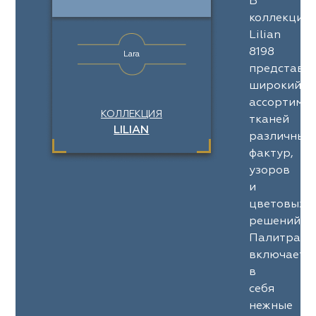
В
коллекции
Lilian
8198
Lara
представл
широкий
ассортимен
КОЛЛЕКЦИЯ
тканей
LILIAN
различных
фактур,
узоров
и
цветовых
решений.
Палитра
включает
в
себя
нежные