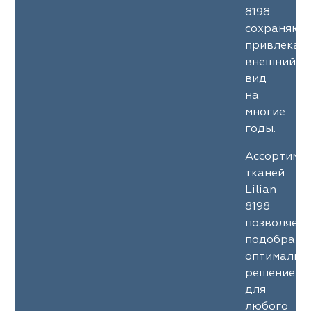
8198
сохраняют
привлекат
внешний
вид
на
многие
годы.
Ассортиме
тканей
Lilian
8198
позволяет
подобрать
оптимальн
решение
для
любого