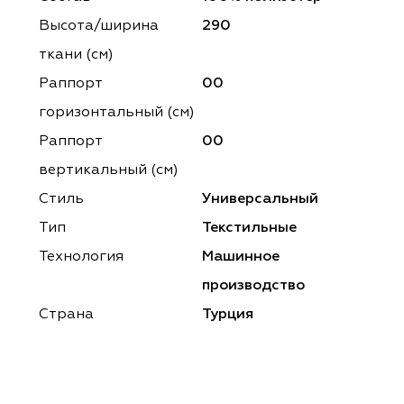
ena
ena
Philosophy
Philosophy
Высота/ширина
290
as Prime
as Prime
Trento Studio
Nur
ткани (см)
Раппорт
00
cartina
ento Studio
Nur
LoomArt
горизонтальный (cм)
om Art
cartina
Раппорт
00
вертикальный (см)
Стиль
Универсальный
Тип
Текстильные
Технология
Машинное
производство
Страна
Турция