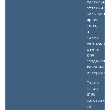
пастельны
оттенки,
насыщенны
яркие
тона,
а
также
нейтральн
цвета
для
создания
лаконичны
интерьеров
Ткани
Lilian
8198
изготовле
из