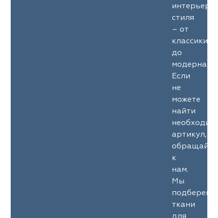
интерьерн
стиля
– от
классики
до
модерна.
Если
не
можете
найти
необходим
артикул,
обращайте
к
нам.
Мы
подберем
ткани
для