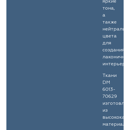
яркие
тона,
а
также
нейтральн
цвета
для
создания
лаконичны
интерьеров
Ткани
DM
6013-
70629
изготовле
из
высококач
материало