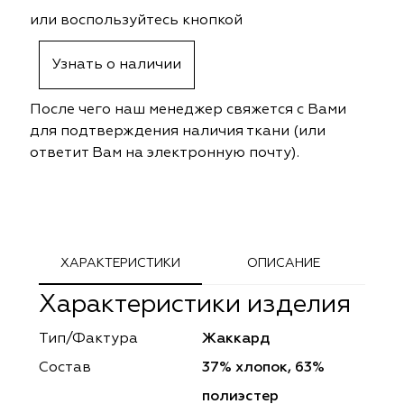
ephant
ephant
Altamarca
Altamarca
или воспользуйтесь кнопкой
ya
ya
Musso Durani
Musso Durani
Узнать о наличии
 Luxe
 Luxe
Prime-Sama
Prime-Sama
После чего наш менеджер свяжется с Вами
для подтверждения наличия ткани (или
mout
mout
Elysium
Elysium
ответит Вам на электронную почту).
ko Line
ko Line
Forever
Forever
onto
onto
Lidoma Home
Lidoma Home
ХАРАКТЕРИСТИКИ
ОПИСАНИЕ
obella
obella
Bondy
Bondy
Характеристики изделия
dotessuti
dotessuti
Cassandra
Cassandra
Тип/Фактура
Жаккард
ntex-M
ntex-M
Symphony
Symphony
Состав
37% хлопок, 63%
полиэстер