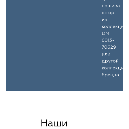
пошива
штор
из
коллекции
DM
6013-
70629
или
другой
коллекции
бренда.
Наши