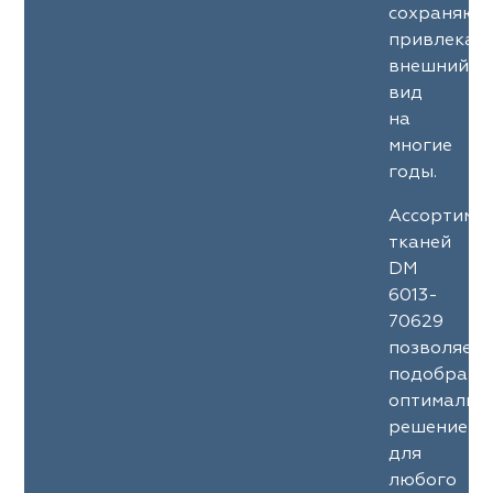
сохраняют
привлекат
внешний
вид
на
многие
годы.
Ассортиме
тканей
DM
6013-
70629
позволяет
подобрать
оптимальн
решение
для
любого