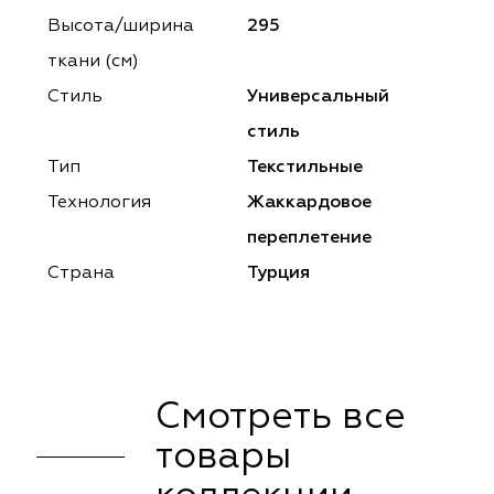
ena
ena
Philosophy
Philosophy
Высота/ширина
295
as Prime
as Prime
Trento Studio
Nur
ткани (см)
Стиль
Универсальный
cartina
ento Studio
Nur
LoomArt
стиль
om Art
cartina
Тип
Текстильные
Технология
Жаккардовое
переплетение
Страна
Турция
Смотреть все
товары