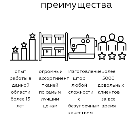
преимущества
опыт
огромный
Изготовление
Более
работы в
ассортимент
штор
5000
данной
тканей
любой
довольных
области
по самым
сложности
клиентов
более 15
лучшим
с
за все
лет
ценам
безупречным
время
качеством