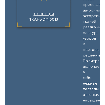
представл
широкий
КОЛЛЕКЦИЯ
ассортимен
ТКАНЬ DM 6013
тканей
различных
фактур,
узоров
и
цветовых
решений.
Палитра
включает
в
себя
нежные
пастельны
оттенки,
насыщенны