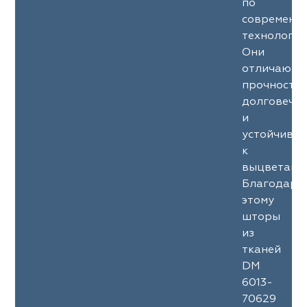
по
современн
технология
Они
отличаютс
прочность
долговечн
и
устойчиво
к
выцветани
Благодаря
этому
шторы
из
тканей
DM
6013-
70629