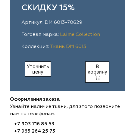
СКИДКУ 15%
ia
colab
Avgust
Sofia
Артикул: DM 6013-70629
til Express
gust
Megara
Megara
Тоговая марка:
Laime Collection
sa
sa
Lyra
Lyra
Коллекция:
Ткань DM 6013
ksan
ksan
Ultra fabrics
Ultra fabrics
Уточнить
В
azontextile
azontextile
Lara
Lara
цену
корзину
eezz
eezz
WGART
WGART
a Textile
a Textile
INN textile
Textil Express
Оформления заказа
Узнайте наличие ткани, для этого позвоните
nbrella
 textile
Laime Collection
Winbrella
нам по телефонам:
+7 903 716 85 53
etintex
etintex
Marufabrics
Marufabrics
+7 965 264 25 73