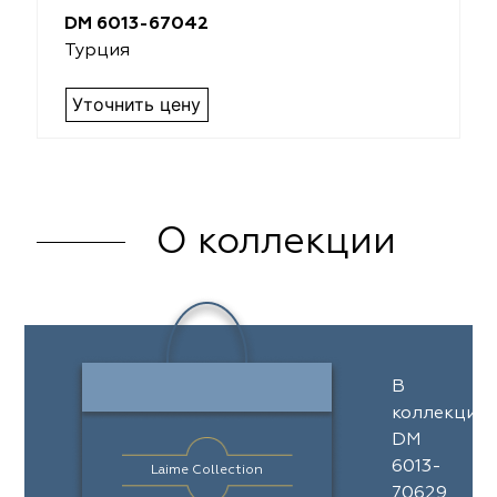
DM 6013-67042
Турция
Уточнить цену
О коллекции
В
коллекции
DM
6013-
Laime Collection
70629